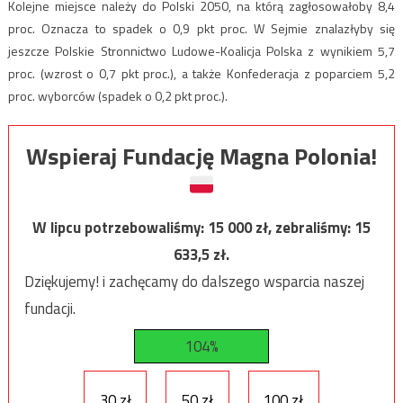
Kolejne miejsce należy do Polski 2050, na którą zagłosowałoby 8,4
proc. Oznacza to spadek o 0,9 pkt proc. W Sejmie znalazłyby się
jeszcze Polskie Stronnictwo Ludowe-Koalicja Polska z wynikiem 5,7
proc. (wzrost o 0,7 pkt proc.), a także Konfederacja z poparciem 5,2
proc. wyborców (spadek o 0,2 pkt proc.).
Wspieraj Fundację Magna Polonia!
W lipcu potrzebowaliśmy:
15 000
zł, zebraliśmy:
15
633,5
zł.
Dziękujemy! i zachęcamy do dalszego wsparcia naszej
fundacji.
104%
30 zł
50 zł
100 zł