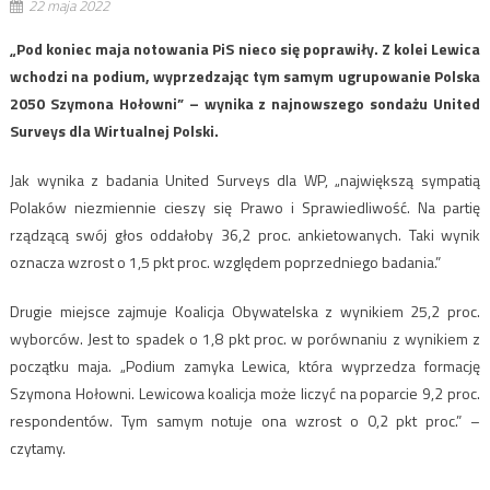
22 maja 2022
„Pod koniec maja notowania PiS nieco się poprawiły. Z kolei Lewica
wchodzi na podium, wyprzedzając tym samym ugrupowanie Polska
2050 Szymona Hołowni” – wynika z najnowszego sondażu United
Surveys dla Wirtualnej Polski.
Jak wynika z badania United Surveys dla WP, „największą sympatią
Polaków niezmiennie cieszy się Prawo i Sprawiedliwość. Na partię
rządzącą swój głos oddałoby 36,2 proc. ankietowanych. Taki wynik
oznacza wzrost o 1,5 pkt proc. względem poprzedniego badania.”
Drugie miejsce zajmuje Koalicja Obywatelska z wynikiem 25,2 proc.
wyborców. Jest to spadek o 1,8 pkt proc. w porównaniu z wynikiem z
początku maja. „Podium zamyka Lewica, która wyprzedza formację
Szymona Hołowni. Lewicowa koalicja może liczyć na poparcie 9,2 proc.
respondentów. Tym samym notuje ona wzrost o 0,2 pkt proc.” –
czytamy.