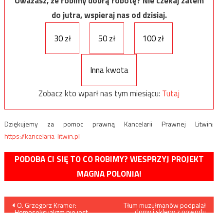
Uważasz, że robimy dobrą robotę? Nie czekaj zatem
do jutra, wspieraj nas od dzisiaj.
30 zł
50 zł
100 zł
Inna kwota
Zobacz kto wparł nas tym miesiącu:
Tutaj
Dziękujemy za pomoc prawną Kancelarii Prawnej Litwin:
https://kancelaria-litwin.pl
PODOBA CI SIĘ TO CO ROBIMY? WESPRZYJ PROJEKT
MAGNA POLONIA!
Nawigacja
O. Grzegorz Kramer:
Tłum muzułmanów podpalał
domy i sklepy z powodu
„Homoseksualizm nie jest
„bluźnierczego wpisu”