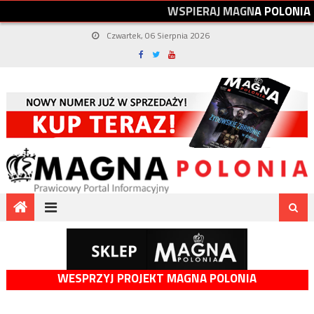
W
S
P
I
E
R
A
J
M
A
G
N
A
P
O
L
O
N
I
A
Czwartek, 06 Sierpnia 2026
WESPRZYJ PROJEKT MAGNA POLONIA