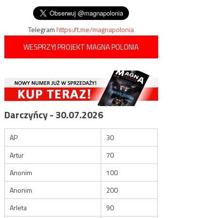
wpisu
grzechem ani żadną pokusą”
Telegram
https://t.me/magnapolonia
WESPRZYJ PROJEKT MAGNA POLONIA
Darczyńcy - 30.07.2026
AP
30
Artur
70
Anonim
100
Anonim
200
Arleta
90