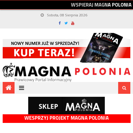
W
S
P
I
E
R
A
J
M
A
G
N
A
P
O
L
O
N
I
A
Sobota, 08 Sierpnia 2026
WESPRZYJ PROJEKT MAGNA POLONIA