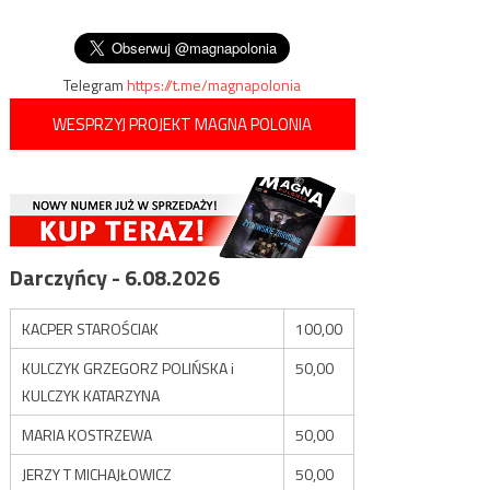
z gangami
wpisu
zalewu i zatoki stało się
faktem”
Telegram
https://t.me/magnapolonia
WESPRZYJ PROJEKT MAGNA POLONIA
Darczyńcy - 6.08.2026
KACPER STAROŚCIAK
100,00
KULCZYK GRZEGORZ POLIŃSKA i
50,00
KULCZYK KATARZYNA
MARIA KOSTRZEWA
50,00
JERZY T MICHAJŁOWICZ
50,00