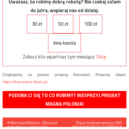
Uważasz, że robimy dobrą robotę? Nie czekaj zatem
do jutra, wspieraj nas od dzisiaj.
30 zł
50 zł
100 zł
Inna kwota
Zobacz kto wparł nas tym miesiącu:
Tutaj
Dziękujemy za pomoc prawną Kancelarii Prawnej Litwin:
https://kancelaria-litwin.pl
PODOBA CI SIĘ TO CO ROBIMY? WESPRZYJ PROJEKT
MAGNA POLONIA!
Nawigacja
Mierzeja Wiślana. „Śluza już
Pięciu funkcjonariuszy KAS
zatrzymanych za współpracę
napełniona, połączenie