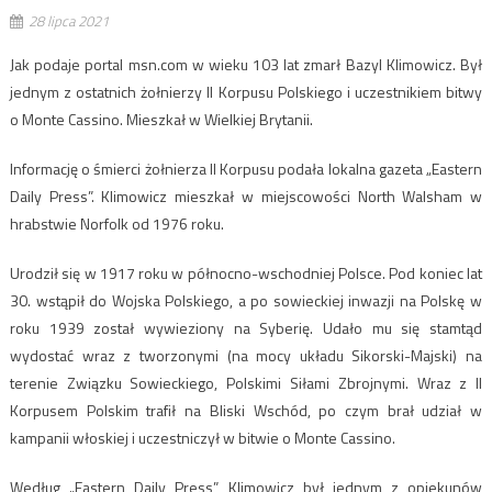
28 lipca 2021
Jak podaje portal msn.com w wieku 103 lat zmarł Bazyl Klimowicz. Był
jednym z ostatnich żołnierzy II Korpusu Polskiego i uczestnikiem bitwy
o Monte Cassino. Mieszkał w Wielkiej Brytanii.
Informację o śmierci żołnierza II Korpusu podała lokalna gazeta „Eastern
Daily Press”. Klimowicz mieszkał w miejscowości North Walsham w
hrabstwie Norfolk od 1976 roku.
Urodził się w 1917 roku w północno-wschodniej Polsce. Pod koniec lat
30. wstąpił do Wojska Polskiego, a po sowieckiej inwazji na Polskę w
roku 1939 został wywieziony na Syberię. Udało mu się stamtąd
wydostać wraz z tworzonymi (na mocy układu Sikorski-Majski) na
terenie Związku Sowieckiego, Polskimi Siłami Zbrojnymi. Wraz z II
Korpusem Polskim trafił na Bliski Wschód, po czym brał udział w
kampanii włoskiej i uczestniczył w bitwie o Monte Cassino.
Według „Eastern Daily Press” Klimowicz był jednym z opiekunów