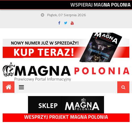
W
S
P
I
E
R
A
J
M
A
G
N
A
P
O
L
O
N
I
A
Piątek, 07 Sierpnia 2026
WESPRZYJ PROJEKT MAGNA POLONIA