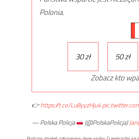
Polonia.
30 zł
50 zł
Zobacz kto wpa
👉
https://t.co/Lu8yyzHju4
pic.twitter.
— Polska Policja
(@PolskaPolicja)
Jan
Podczas działań zatrzymano dwie osoby. Ci mężczyźni są p