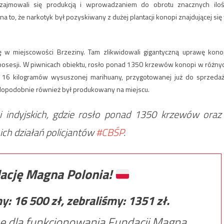
 zajmowali się produkcją i wprowadzaniem do obrotu znacznych iloś
to, że narkotyk był pozyskiwany z dużej plantacji konopi znajdującej się
ję w miejscowości Brzeziny. Tam zlikwidowali gigantyczną uprawę kono
e posesji. W piwnicach obiektu, rosło ponad 1350 krzewów konopi w różny
ad 16 kilogramów wysuszonej marihuany, przygotowanej już do sprzedaż
dopodobnie również był produkowany na miejscu.
i indyjskich, gdzie rosło ponad 1350 krzewów oraz
nich działań policjantów
#CBŚP
.
ację Magna Polonia!
my:
16 500
zł, zebraliśmy:
1351
zł.
e dla funkcjonowania Fundacji Magna