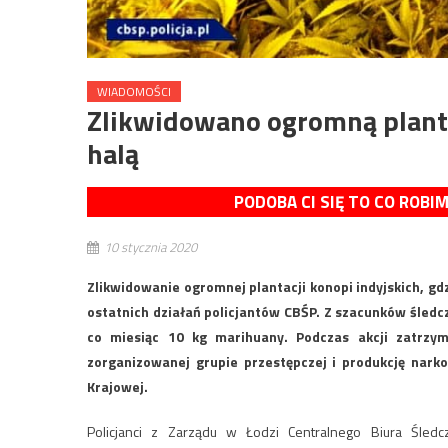
WIADOMOŚCI
Zlikwidowano ogromną planta
halą
PODOBA CI SIĘ TO CO ROBI
10 stycznia 2020
Zlikwidowanie ogromnej plantacji konopi indyjskich, gd
ostatnich działań policjantów CBŚP. Z szacunków śledc
co miesiąc 10 kg marihuany. Podczas akcji zatrzy
zorganizowanej grupie przestępczej i produkcję nark
Krajowej.
Policjanci z Zarządu w Łodzi Centralnego Biura Śledc