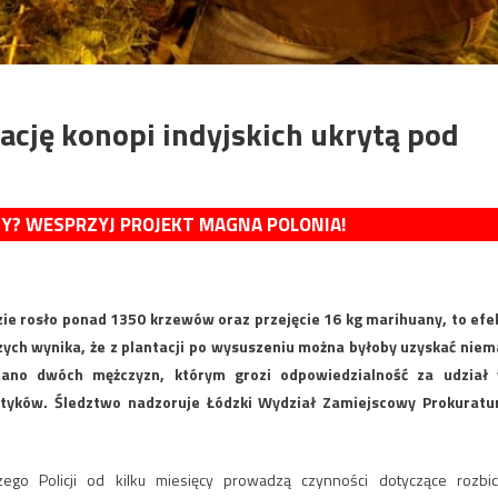
cję konopi indyjskich ukrytą pod
MY? WESPRZYJ PROJEKT MAGNA POLONIA!
zie rosło ponad 1350 krzewów oraz przejęcie 16 kg marihuany, to efe
zych wynika, że z plantacji po wysuszeniu można byłoby uzyskać niem
mano dwóch mężczyzn, którym grozi odpowiedzialność za udział
otyków. Śledztwo nadzoruje Łódzki Wydział Zamiejscowy Prokuratu
zego Policji od kilku miesięcy prowadzą czynności dotyczące rozbic