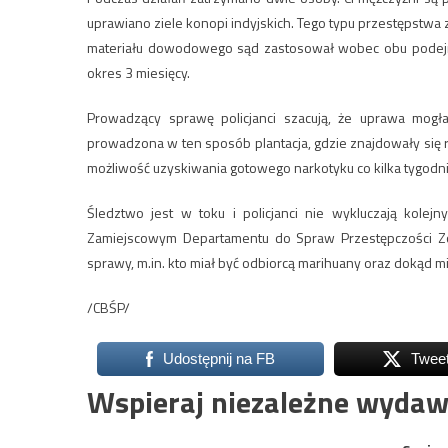
uprawiano ziele konopi indyjskich. Tego typu przestępstwa
materiału dowodowego sąd zastosował wobec obu podejr
okres 3 miesięcy.
Prowadzący sprawę policjanci szacują, że uprawa mogła
prowadzona w ten sposób plantacja, gdzie znajdowały się r
możliwość uzyskiwania gotowego narkotyku co kilka tygodni
Śledztwo jest w toku i policjanci nie wykluczają kole
Zamiejscowym Departamentu do Spraw Przestępczości Zorg
sprawy, m.in. kto miał być odbiorcą marihuany oraz dokąd mia
/CBŚP/
Udostępnij na FB
Twee
Wspieraj niezależne wydaw