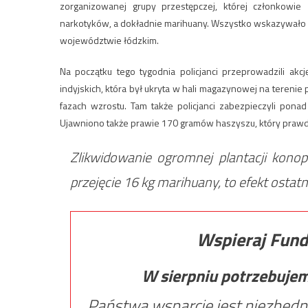
zorganizowanej grupy przestępczej, której członkowie
narkotyków, a dokładnie marihuany. Wszystko wskazywało na 
województwie łódzkim.
Na początku tego tygodnia policjanci przeprowadzili akc
indyjskich, która był ukryta w hali magazynowej na tereni
fazach wzrostu. Tam także policjanci zabezpieczyli pon
Ujawniono także prawie 170 gramów haszyszu, który praw
Zlikwidowanie ogromnej plantacji konop
przejęcie 16 kg marihuany, to efekt ostat
Wspieraj Fund
W sierpniu potrzebuje
Państwa wsparcie jest niezbędn