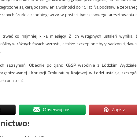
 zagrożone są karą pozbawienia wolności do 15 lat. Na podstawie zebrane
zanych środek zapobiegawczy w postaci tymczasowego aresztowania 
 trwać co najmniej kilka miesięcy. Z ich wstępnych ustaleń wynika, 
ośliny w różnych fazach wzrostu, a także szczepione były sadzonki, dawa
.
jnych zatrzymań. Obecnie policjanci CBŚP wspólnie z Łódzkim Wydział
anizowanej i Korupcji Prokuratury Krajowej w Łodzi ustalają szczegó
ła ona trafić.
t
Obserwuj nas
Zapisz
nictwo: