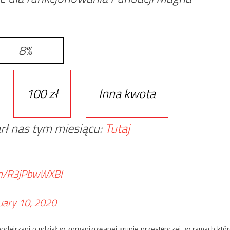
8%
100 zł
Inna kwota
rł nas tym miesiącu:
Tutaj
com/R3jPbwWXBl
uary 10, 2020
odejrzani o udział w zorganizowanej grupie przestępczej, w ramach któr