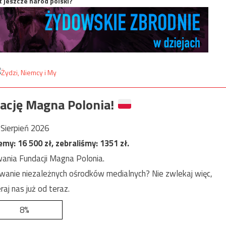
t jeszcze naród polski?
ację Magna Polonia!
Sierpień 2026
jemy:
16 500
zł, zebraliśmy:
1351
zł.
ania Fundacji Magna Polonia.
anie niezależnych ośrodków medialnych? Nie zwlekaj więc,
raj nas już od teraz.
8%