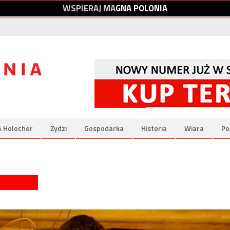
W
S
P
I
E
R
A
J
M
A
G
N
A
P
O
L
O
N
I
A
& Holocher
Żydzi
Gospodarka
Historia
Wiara
Po