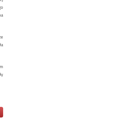
go
na
że
ła
em
ły