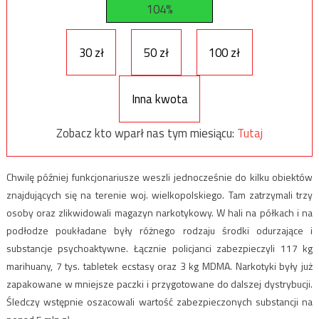
104%
30 zł
50 zł
100 zł
Inna kwota
Zobacz kto wparł nas tym miesiącu:
Tutaj
Chwilę później funkcjonariusze weszli jednocześnie do kilku obiektów
znajdujących się na terenie woj. wielkopolskiego. Tam zatrzymali trzy
osoby oraz zlikwidowali magazyn narkotykowy. W hali na półkach i na
podłodze poukładane były różnego rodzaju środki odurzające i
substancje psychoaktywne. Łącznie policjanci zabezpieczyli 117 kg
marihuany, 7 tys. tabletek ecstasy oraz 3 kg MDMA. Narkotyki były już
zapakowane w mniejsze paczki i przygotowane do dalszej dystrybucji.
Śledczy wstępnie oszacowali wartość zabezpieczonych substancji na