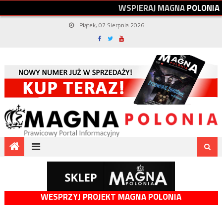
W
S
P
I
E
R
A
J
M
A
G
N
A
P
O
L
O
N
I
A
Piątek, 07 Sierpnia 2026
WESPRZYJ PROJEKT MAGNA POLONIA