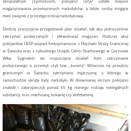
skrupulatnym czynnościom, policjanci CBŚP ustalili miejsce
magazynowania przemyconych narkotyków, a także osoby mogące
mieć związek z przestępczością narkotykową.
Śledczy precyzyjnie przygotowali plan działań, tak aby jednocześnie
zatrzymać podejrzanych i zlikwidować magazyn. Podczas akcji
policjantów CBŚP wsparli funkcjonariusze z Placówki Straży Granicznej
w Świecku oraz z Lubuskiego Urzędu Celno-Skarbowego w Gorzowie
Wlkp. Sygnałem do rozpoczęcia działań było zatrzymanie
podejrzanego o przemyt czyli tzw. „kuriera”. Wówczas na przejściu
granicznym w Świecku zatrzymano mężczyznę, u którego w
samochodzie ukryte były narkotyki. W drewnianej skrzyni policjanci
znaleźli i zabezpieczyli ponad 65 kg różnego rodzaju nielegalnych
substancji, m.in. marihuanę, kokainę czy amfetaminę.