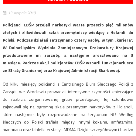
13 sierpnia 2018
Policjanci CBŚP przejęli narkotyki warte przeszło pięć milionów
złotych i zlikwidowali szlak przemytniczy wiodący z Holandii do
Polski. Podczas działań zatrzymano cztery osoby, w tym „kuriera”.
W Dolnośląskim Wydziale Zamiejscowym Prokuratury Krajowej
przedstawiono im zarzuty, a następnie aresztowano na 3
miesiące. Podczas akcji policjantów CBŚP wsparli funkcjonariusze
ze Straży Granicznej oraz Krajowej Administracji Skarbowej.
Od kilku miesięcy policjanci z Centralnego Biura Śledczego Policji z
Zarządu we Wrocławiu prowadzili intensywne czynności zmierzające
do rozbicia zorganizowanej grupy przestępczej. Jej członkowie
zajmowali się na ogromną skalę przemytem narkotyków z Holandii,
które następnie były rozprowadzane na terytorium RP. Według
śledczych do Polski trafiała między innymi kokaina, amfetamina,
marihuana oraz tabletki ecstasy i MDMA. Dzięki szczegółowym i bardzo