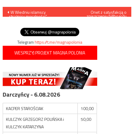
Nawigacja
W Wiedniu islamscy
Onet z satysfakcją o
zniszczeniu billboardu
„strażnicy moralności”
wyrażającego sympatię dla J.K.
wpisu
torturowali młodego Serba za
Rowling
flirtowanie z Czeczenką
Telegram
https://t.me/magnapolonia
WESPRZYJ PROJEKT MAGNA POLONIA
Darczyńcy - 6.08.2026
KACPER STAROŚCIAK
100,00
KULCZYK GRZEGORZ POLIŃSKA i
50,00
KULCZYK KATARZYNA