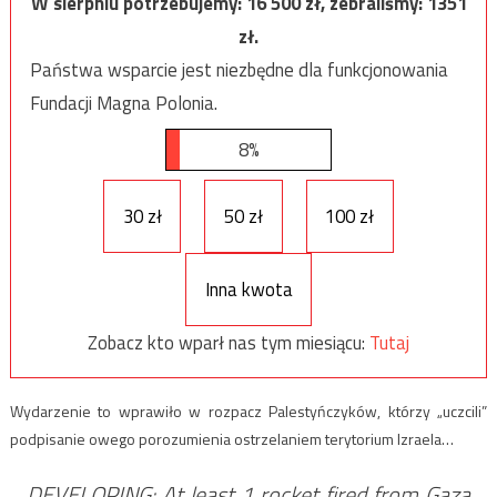
W sierpniu potrzebujemy:
16 500
zł, zebraliśmy:
1351
zł.
Państwa wsparcie jest niezbędne dla funkcjonowania
Fundacji Magna Polonia.
8%
30 zł
50 zł
100 zł
Inna kwota
Zobacz kto wparł nas tym miesiącu:
Tutaj
Wydarzenie to wprawiło w rozpacz Palestyńczyków, którzy „uczcili”
podpisanie owego porozumienia ostrzelaniem terytorium Izraela…
DEVELOPING: At least 1 rocket fired from Gaza