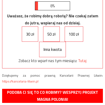
8%
Uważasz, że robimy dobrą robotę? Nie czekaj zatem
do jutra, wspieraj nas od dzisiaj.
30 zł
50 zł
100 zł
Inna kwota
Zobacz kto wparł nas tym miesiącu:
Tutaj
Dziękujemy za pomoc prawną Kancelarii Prawnej Litwin:
https://kancelaria-litwin.pl
PODOBA CI SIĘ TO CO ROBIMY? WESPRZYJ PROJEKT
MAGNA POLONIA!