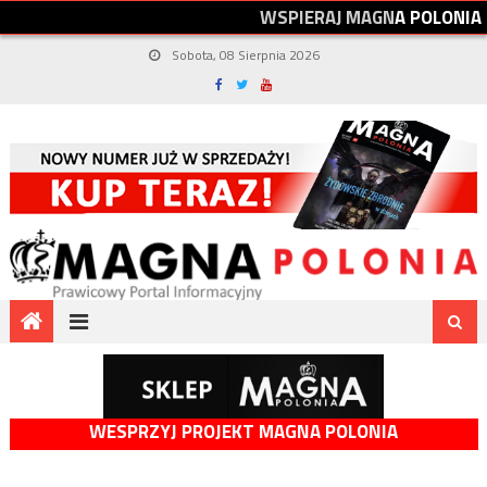
W
S
P
I
E
R
A
J
M
A
G
N
A
P
O
L
O
N
I
A
Sobota, 08 Sierpnia 2026
WESPRZYJ PROJEKT MAGNA POLONIA