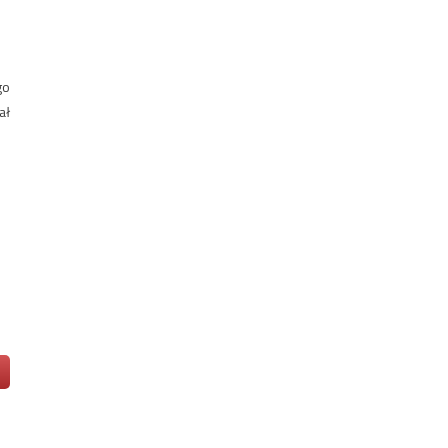
go
ał