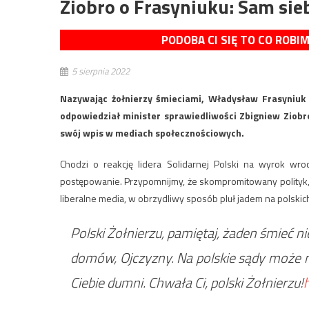
Ziobro o Frasyniuku: Sam sieb
PODOBA CI SIĘ TO CO ROBI
5 sierpnia 2022
Nazywając żołnierzy śmieciami, Władysław Frasyniuk 
odpowiedział minister sprawiedliwości Zbigniew Ziobro
swój wpis w mediach społecznościowych.
Chodzi o reakcję lidera Solidarnej Polski na wyrok w
postępowanie. Przypomnijmy, że skompromitowany polityk,
liberalne media, w obrzydliwy sposób pluł jadem na polskich
Polski Żołnierzu, pamiętaj, żaden śmieć nie
domów, Ojczyzny. Na polskie sądy może n
Ciebie dumni. Chwała Ci, polski Żołnierzu!