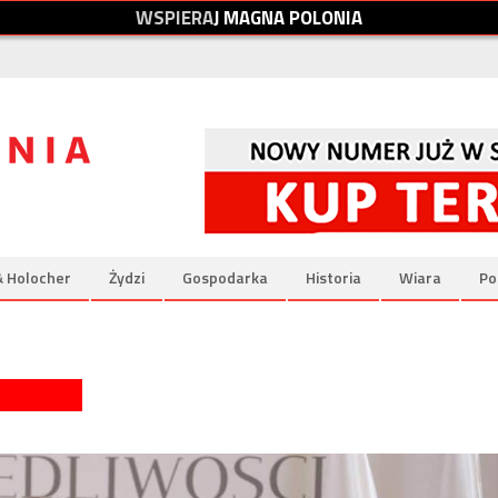
W
S
P
I
E
R
A
J
M
A
G
N
A
P
O
L
O
N
I
A
& Holocher
Żydzi
Gospodarka
Historia
Wiara
Po