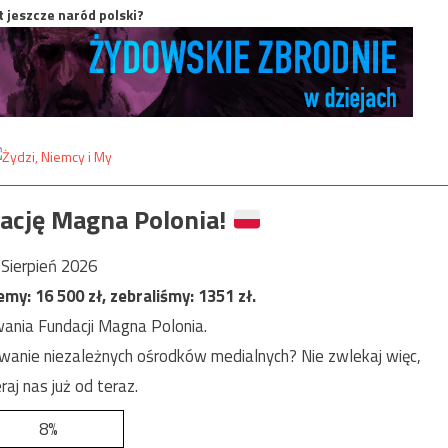
t jeszcze naród polski?
ację Magna Polonia!
Sierpień 2026
jemy:
16 500
zł, zebraliśmy:
1351
zł.
ania Fundacji Magna Polonia.
anie niezależnych ośrodków medialnych? Nie zwlekaj więc,
raj nas już od teraz.
8%