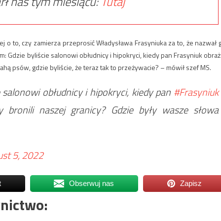
rł nas tym miesiącu:
Tutaj
ej o to, czy zamierza przeprosić Władysława Frasyniuka za to, że nazwał 
 Gdzie byliście salonowi obłudnicy i hipokryci, kiedy pan Frasyniuk obraż
atahą psów, gdzie byliście, że teraz tak to przeżywacie? – mówił szef MS.
ie salonowi obłudnicy i hipokryci, kiedy pan
#Frasyniuk
rzy bronili naszej granicy? Gdzie były wasze słowa
st 5, 2022
t
Obserwuj nas
Zapisz
nictwo: