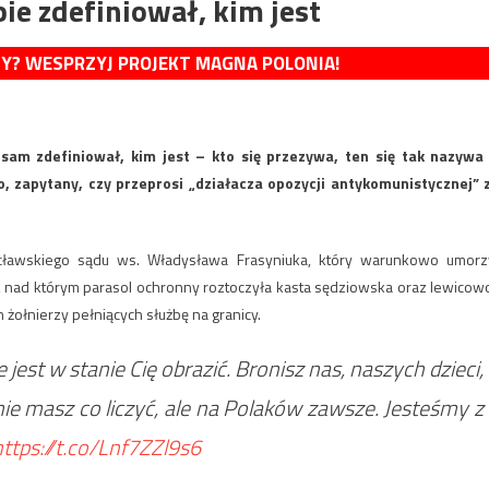
ie zdefiniował, kim jest
MY? WESPRZYJ PROJEKT MAGNA POLONIA!
sam zdefiniował, kim jest – kto się przezywa, ten się tak nazywa
, zapytany, czy przeprosi „działacza opozycji antykomunistycznej” 
rocławskiego sądu ws. Władysława Frasyniuka, który warunkowo umorz
 nad którym parasol ochronny roztoczyła kasta sędziowska oraz lewicow
 żołnierzy pełniących służbę na granicy.
 jest w stanie Cię obrazić. Bronisz nas, naszych dzieci,
ie masz co liczyć, ale na Polaków zawsze. Jesteśmy z
https://t.co/Lnf7ZZl9s6