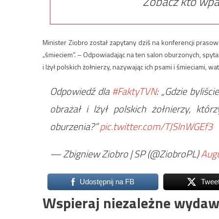
Zobacz kto wpa
Minister Ziobro został zapytany dziś na konferencji prasow
„śmieciem”. – Odpowiadając na ten salon oburzonych, spytam:
i lżył polskich żołnierzy, nazywając ich psami i śmieciami, w
Odpowiedź dla
#FaktyTVN
: „Gdzie byliśc
obrażał i lżył polskich żołnierzy, któ
oburzenia?”
pic.twitter.com/TJSlnWGEf3
— Zbigniew Ziobro | SP (@ZiobroPL)
Augu
Udostępnij na FB
Twee
Wspieraj niezależne wydaw