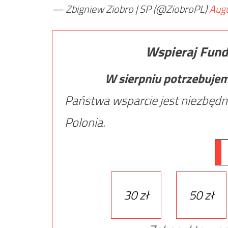
— Zbigniew Ziobro | SP (@ZiobroPL)
Augu
Wspieraj Fund
W sierpniu potrzebuje
Państwa wsparcie jest niezbędn
Polonia.
30 zł
50 zł