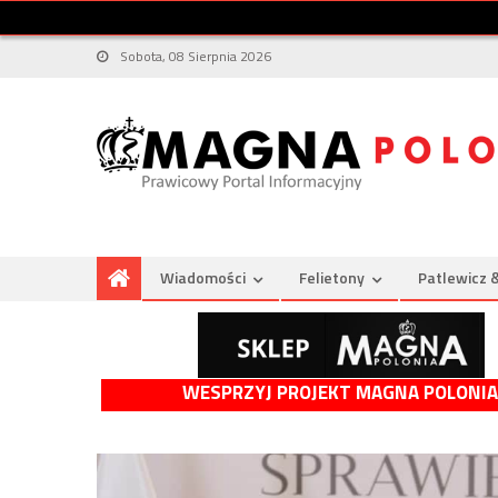
Sobota, 08 Sierpnia 2026
Wiadomości
Felietony
Patlewicz 
WESPRZYJ PROJEKT MAGNA POLONIA