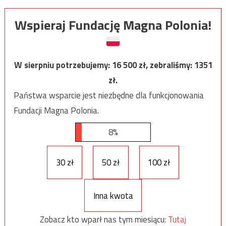
Wspieraj Fundację Magna Polonia!
W sierpniu potrzebujemy:
16 500
zł, zebraliśmy:
1351
zł.
Państwa wsparcie jest niezbędne dla funkcjonowania
Fundacji Magna Polonia.
8%
30 zł
50 zł
100 zł
Inna kwota
Zobacz kto wparł nas tym miesiącu:
Tutaj