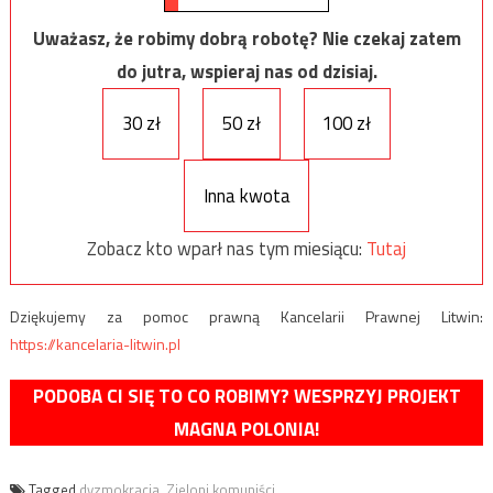
Uważasz, że robimy dobrą robotę? Nie czekaj zatem
do jutra, wspieraj nas od dzisiaj.
30 zł
50 zł
100 zł
Inna kwota
Zobacz kto wparł nas tym miesiącu:
Tutaj
Dziękujemy za pomoc prawną Kancelarii Prawnej Litwin:
https://kancelaria-litwin.pl
PODOBA CI SIĘ TO CO ROBIMY? WESPRZYJ PROJEKT
MAGNA POLONIA!
Tagged
dyzmokracja
,
Zieloni komuniści