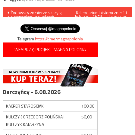
Nawigacja
Żydowscy żołnierze szczycą
Kalendarium historyczne: 11
listopada 1673 – II bitwa pod
się nagraniami, na których
Chocimiem
wpisu
dokonują zbrodni wojennych
Telegram
https://t.me/magnapolonia
WESPRZYJ PROJEKT MAGNA POLONIA
Darczyńcy - 6.08.2026
KACPER STAROŚCIAK
100,00
KULCZYK GRZEGORZ POLIŃSKA i
50,00
KULCZYK KATARZYNA