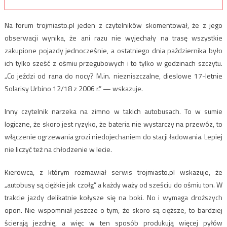
Na forum trojmiasto.pl jeden z czytelników skomentował, że z jego
obserwacji wynika, że ani razu nie wyjechały na trasę wszystkie
zakupione pojazdy jednocześnie, a ostatniego dnia października było
ich tylko sześć z ośmiu przegubowych i to tylko w godzinach szczytu.
„Co jeździ od rana do nocy? M.in. niezniszczalne, dieslowe 17-letnie
Solarisy Urbino 12/18 z 2006 r.” — wskazuje.
Inny czytelnik narzeka na zimno w takich autobusach. To w sumie
logiczne, że skoro jest ryzyko, że bateria nie wystarczy na przewóz, to
włączenie ogrzewania grozi niedojechaniem do stacji ładowania. Lepiej
nie liczyć też na chłodzenie w lecie.
Kierowca, z którym rozmawiał serwis trojmiasto.pl wskazuje, że
„autobusy są ciężkie jak czołg” a każdy waży od sześciu do ośmiu ton. W
trakcie jazdy delikatnie kołysze się na boki. No i wymaga droższych
opon. Nie wspomniał jeszcze o tym, że skoro są cięższe, to bardziej
ścierają jezdnię, a więc w ten sposób produkują więcej pyłów