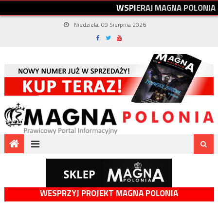
W
S
P
I
E
R
A
J
M
A
G
N
A
P
O
L
O
N
I
A
Niedziela, 09 Sierpnia 2026
WESPRZYJ PROJEKT MAGNA POLONIA