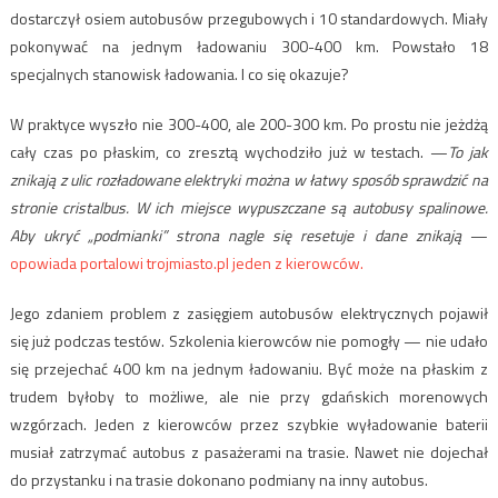
dostarczył osiem autobusów przegubowych i 10 standardowych. Miały
pokonywać na jednym ładowaniu 300-400 km. Powstało 18
specjalnych stanowisk ładowania. I co się okazuje?
W praktyce wyszło nie 300-400, ale 200-300 km. Po prostu nie jeżdżą
cały czas po płaskim, co zresztą wychodziło już w testach. —
To jak
znikają z ulic rozładowane elektryki można w łatwy sposób sprawdzić na
stronie cristalbus. W ich miejsce wypuszczane są autobusy spalinowe.
Aby ukryć „podmianki” strona nagle się resetuje i dane znikają
—
opowiada portalowi trojmiasto.pl jeden z kierowców.
Jego zdaniem problem z zasięgiem autobusów elektrycznych pojawił
się już podczas testów. Szkolenia kierowców nie pomogły — nie udało
się przejechać 400 km na jednym ładowaniu. Być może na płaskim z
trudem byłoby to możliwe, ale nie przy gdańskich morenowych
wzgórzach. Jeden z kierowców przez szybkie wyładowanie baterii
musiał zatrzymać autobus z pasażerami na trasie. Nawet nie dojechał
do przystanku i na trasie dokonano podmiany na inny autobus.