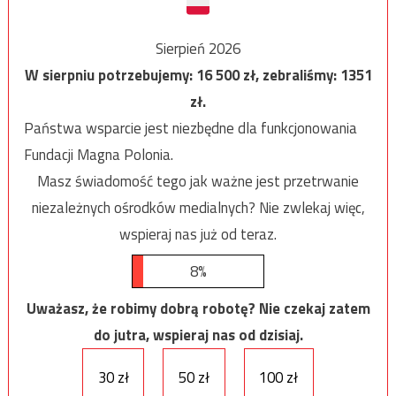
Sierpień 2026
W sierpniu potrzebujemy:
16 500
zł, zebraliśmy:
1351
zł.
Państwa wsparcie jest niezbędne dla funkcjonowania
Fundacji Magna Polonia.
Masz świadomość tego jak ważne jest przetrwanie
niezależnych ośrodków medialnych? Nie zwlekaj więc,
wspieraj nas już od teraz.
8%
Uważasz, że robimy dobrą robotę? Nie czekaj zatem
do jutra, wspieraj nas od dzisiaj.
30 zł
50 zł
100 zł