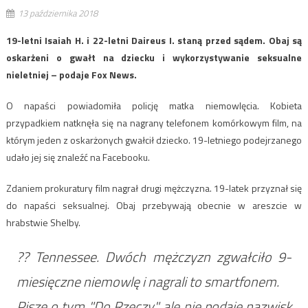
13 października 2018
19-letni Isaiah H. i 22-letni Daireus I. staną przed sądem. Obaj są
oskarżeni o gwałt na dziecku i wykorzystywanie seksualne
nieletniej – podaje Fox News.
O napaści powiadomiła policję matka niemowlęcia. Kobieta
przypadkiem natknęła się na nagrany telefonem komórkowym film, na
którym jeden z oskarżonych gwałcił dziecko. 19-letniego podejrzanego
udało jej się znaleźć na Facebooku.
Zdaniem prokuratury film nagrał drugi mężczyzna. 19-latek przyznał się
do napaści seksualnej. Obaj przebywają obecnie w areszcie w
hrabstwie Shelby.
?? Tennessee. Dwóch mężczyzn zgwałciło 9-
miesięczne niemowlę i nagrali to smartfonem.
Pisze o tym "Do Rzeczy", ale nie podaje nazwisk