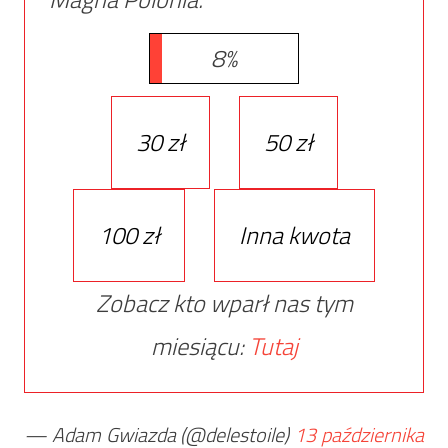
8%
30 zł
50 zł
100 zł
Inna kwota
Zobacz kto wparł nas tym
miesiącu:
Tutaj
— Adam Gwiazda (@delestoile)
13 października