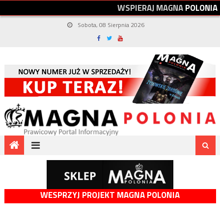
W
S
P
I
E
R
A
J
M
A
G
N
A
P
O
L
O
N
I
A
Sobota, 08 Sierpnia 2026
WESPRZYJ PROJEKT MAGNA POLONIA