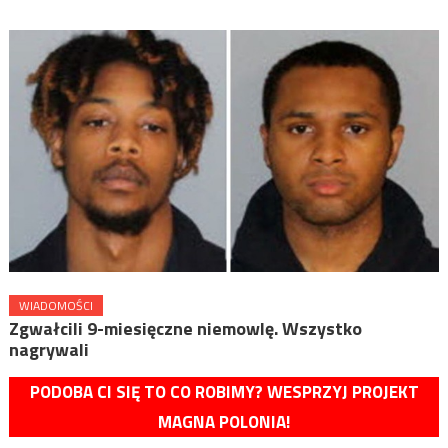
WIADOMOŚCI
Zgwałcili 9-miesięczne niemowlę. Wszystko
nagrywali
PODOBA CI SIĘ TO CO ROBIMY? WESPRZYJ PROJEKT
MAGNA POLONIA!