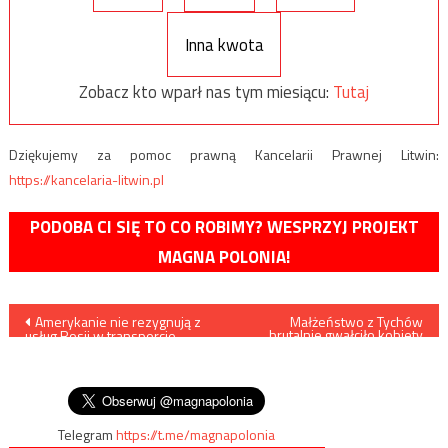
Inna kwota
Zobacz kto wparł nas tym miesiącu:
Tutaj
Dziękujemy za pomoc prawną Kancelarii Prawnej Litwin:
https://kancelaria-litwin.pl
PODOBA CI SIĘ TO CO ROBIMY? WESPRZYJ PROJEKT
MAGNA POLONIA!
Nawigacja
Amerykanie nie rezygnują z
Małżeństwo z Tychów
brutalnie gwałciło kobiety
usług Rosji w transporcie
kusząc je ofertą pracy jako
wpisu
astronautów na
niania
Międzynarodową Stację
Kosmiczną
Telegram
https://t.me/magnapolonia