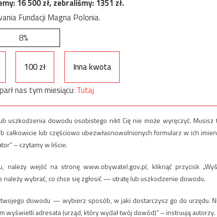
jemy:
16 500
zł, zebraliśmy:
1351
zł.
ania Fundacji Magna Polonia.
8%
100 zł
Inna kwota
parł nas tym miesiącu:
Tutaj
 lub uszkodzenia dowodu osobistego nikt Cię nie może wyręczyć. Musisz 
sób całkowicie lub częściowo ubezwłasnowolnionych formularz w ich imien
or” – czytamy w liście.
, należy wejść na stronę www.obywatel.gov.pl, kliknąć przycisk „Wyśl
ie należy wybrać, co chce się zgłosić — utratę lub uszkodzenie dowodu.
ze twojego dowodu — wybierz sposób, w jaki dostarczysz go do urzędu. N
 wyświetli adresata (urząd, który wydał twój dowód)” – instruują autorzy.