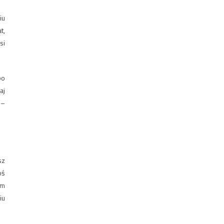
iu
t,
si
bo
aj
 –
sz
oś
om
iu