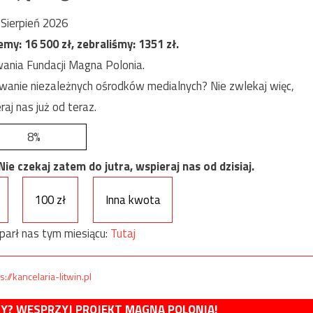
Sierpień 2026
jemy:
16 500
zł, zebraliśmy:
1351
zł.
ania Fundacji Magna Polonia.
anie niezależnych ośrodków medialnych? Nie zwlekaj więc,
raj nas już od teraz.
8%
e czekaj zatem do jutra, wspieraj nas od dzisiaj.
100 zł
Inna kwota
parł nas tym miesiącu:
Tutaj
s://kancelaria-litwin.pl
MY? WESPRZYJ PROJEKT MAGNA POLONIA!