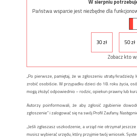
W sierpniu potrzebu
Państwa wsparcie jest niezbędne dla funkcjonow
30 zł
50 zł
Zobacz kto w
„Po pierwsze, pamiętaj, że w zgłoszeniu utraty/kradzieży
zrobić osobiście. W przypadku dzieci do 18. roku życia, o
mogą złożyć odpowiednio – rodzic, opiekun prawny lub kurat
Autorzy poinformowali, że aby zgłosić zgubienie dowodu
zgłoszenie” i zalogować się na swój Profil Zaufany. Następn
„Jeśli zgłaszasz uszkodzenie, a urząd nie otrzymał jeszc
musisz wybierać urzędu, który przyjmie twój wniosek. System