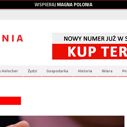
W
S
P
I
E
R
A
J
M
A
G
N
A
P
O
L
O
N
I
A
& Holocher
Żydzi
Gospodarka
Historia
Wiara
Po