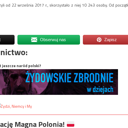
zyli od 22 września 2017 r., skorzystało z niej 10 243 osoby. Od począt
t
Obserwuj nas
Zapisz
nictwo:
t jeszcze naród polski?
ację Magna Polonia!