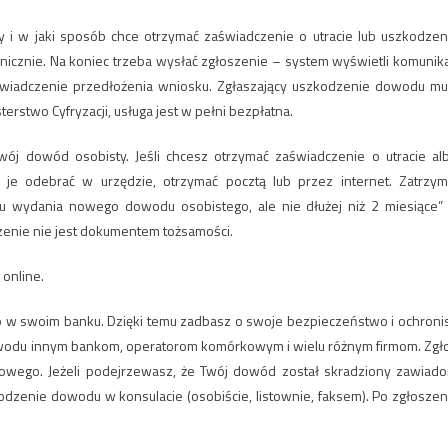
 i w jaki sposób chce otrzymać zaświadczenie o utracie lub uszkodzen
nicznie. Na koniec trzeba wysłać zgłoszenie – system wyświetli komunika
świadczenie przedłożenia wniosku. Zgłaszający uszkodzenie dowodu mu
terstwo Cyfryzacji, usługa jest w pełni bezpłatna.
wój dowód osobisty. Jeśli chcesz otrzymać zaświadczenie o utracie al
je odebrać w urzędzie, otrzymać pocztą lub przez internet. Zatrzym
u wydania nowego dowodu osobistego, ale nie dłużej niż 2 miesiące”
zenie nie jest dokumentem tożsamości.
online.
 to w swoim banku. Dzięki temu zadbasz o swoje bezpieczeństwo i ochroni
 dowodu innym bankom, operatorom komórkowym i wielu różnym firmom. Zgł
kowego. Jeżeli podejrzewasz, że Twój dowód został skradziony zawiad
uszkodzenie dowodu w konsulacie (osobiście, listownie, faksem). Po zgłoszen