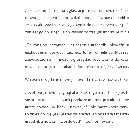
Zaznaczono, że osoba zgłaszająca musi odpowiedzieć, czy
dowodu, a następnie sprawdzić i podpisać wniosek elektro
że zostało wysłane, a użytkownik dostanie urzędowe po
zanieść go do urzędu albo wysłać pocztą. Jak informuje Minis
„Od razu po otrzymaniu zgłoszenia urzędnik unieważni t
uszkodzeniu dowodu, zaznacz to w formularzu. Możesz 
zaświadczenie — może się przydać. Jest ważne do czas
oświadczono w komunikacie. Podkreślono też, że zaświadc
Wniosek o wydanie nowego dowodu również można złożyć 
„Jeżeli twój dowód zaginął albo ktoś ci go ukradł — zgłoś
się przed oszustami. Bank przekaże informację o utracie
utratę dowodu w banku, nawet jeśli nie masz konta ban
również policję. Jeśli jesteś za granicą, zgłoś utratę lub 
urzędnik unieważni twój dowód” – poinformowano.