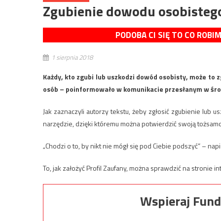
Zgubienie dowodu osobistego
PODOBA CI SIĘ TO CO ROBI
1 sierpnia 2018
Każdy, kto zgubi lub uszkodzi dowód osobisty, może to z
osób – poinformowało w komunikacie przesłanym w środ
Jak zaznaczyli autorzy tekstu, żeby zgłosić zgubienie lub 
narzędzie, dzięki któremu można potwierdzić swoją tożsamo
„Chodzi o to, by nikt nie mógł się pod Ciebie podszyć” – na
To, jak założyć Profil Zaufany, można sprawdzić na stronie in
Wspieraj Fund