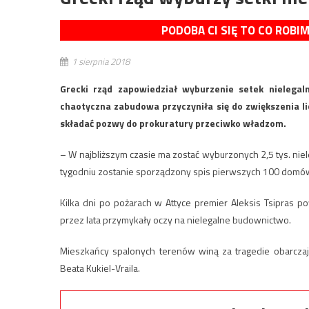
PODOBA CI SIĘ TO CO ROBI
1 sierpnia 2018
Grecki rząd zapowiedział wyburzenie setek nielega
chaotyczna zabudowa przyczyniła się do zwiększenia l
składać pozwy do prokuratury przeciwko władzom.
– W najbliższym czasie ma zostać wyburzonych 2,5 tys. nie
tygodniu zostanie sporządzony spis pierwszych 100 domów
Kilka dni po pożarach w Attyce premier Aleksis Tsipras po
przez lata przymykały oczy na nielegalne budownictwo.
Mieszkańcy spalonych terenów winą za tragedie obarcza
Beata Kukiel-Vraila.