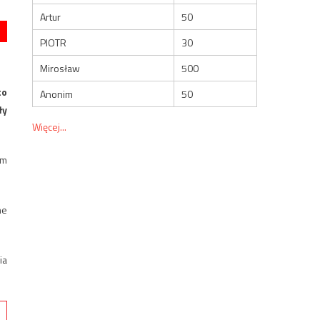
Artur
50
PIOTR
30
Mirosław
500
to
Anonim
50
ły
Więcej...
ym
ne
ia