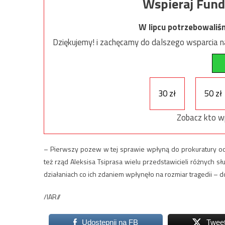
Wspieraj Fund
W lipcu potrzebowaliś
Dziękujemy! i zachęcamy do dalszego wsparcia na
30 zł
50 zł
Zobacz kto w
– Pierwszy pozew w tej sprawie wpłyną do prokuratury od r
też rząd Aleksisa Tsiprasa wielu przedstawicieli różnych 
działaniach co ich zdaniem wpłynęło na rozmiar tragedii – d
/IAR//
Udostępnij na FB
Twee