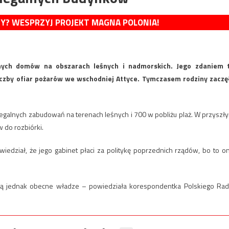
MY? WESPRZYJ PROJEKT MAGNA POLONIA!
lnych domów na obszarach leśnych i nadmorskich. Jego zdaniem 
iczby ofiar pożarów we wschodniej Attyce. Tymczasem rodziny zaczę
legalnych zabudowań na terenach leśnych i 700 w pobliżu plaż. W przyszł
 do rozbiórki.
wiedział, że jego gabinet płaci za politykę poprzednich rządów, bo to o
ją jednak obecne władze – powiedziała korespondentka Polskiego Rad