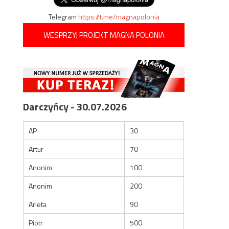
Telegram
https://t.me/magnapolonia
WESPRZYJ PROJEKT MAGNA POLONIA
Darczyńcy - 30.07.2026
AP
30
Artur
70
Anonim
100
Anonim
200
Arleta
90
Piotr
500