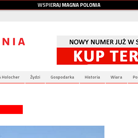
W
S
P
I
E
R
A
J
M
A
G
N
A
P
O
L
O
N
I
A
& Holocher
Żydzi
Gospodarka
Historia
Wiara
Po