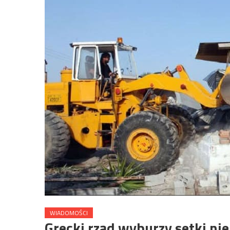
WIADOMOŚCI
Grecki rząd wyburzy setki n