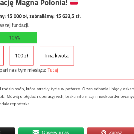
ację Magna Polonia!
my:
15 000
zł, zebraliśmy:
15 633,5
zł.
szej fundacji.
104%
100 zł
Inna kwota
parł nas tym miesiącu:
Tutaj
odzin osób, które straciły życie w pożarze. O zaniedbania i błędy oskar
służb. Mówią o błędach operacyjnych, braku informacji i nieskoordynowany
odała reporterka.
t
Obserwuj nas
Zapisz