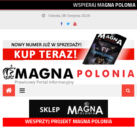
W
S
P
I
E
R
A
J
M
A
G
N
A
P
O
L
O
N
I
A
Sobota, 08 Sierpnia 2026
WESPRZYJ PROJEKT MAGNA POLONIA