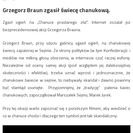
Grzegorz Braun zgasił świecę chanukową.
Zgasł ogień na „Chanuce prastarego zła!”. Internet oszalał po
bezprecedensowej akcji Grzegorza Brauna.
Grzegorz Braun, przy użyciu gaśnicy ugasił ogień, na chanukowej
świecy zapalonej w Sejmie. Ze strony polityków (w tym Konfederacji) i
mediów nie milkną głosy oburzenia, w internecie czuć raczej euforię.
Niezależnie od oceny samej akcji (pod względem jej dalekosiężnej
skuteczności i efektów), trzeba uznać wprost i jednoznacznie, że
chanukowe świecie w sejmie, to niebywały skandal i dawno powinny
być stamtąd usunięte. Przypomnijmy, że „tradycję” palenia świec
chanukowych, zapoczątkował Marszałek Sejmu, Marek Jurek.
Przy tej okazji warto zapoznać się z poniższym filmem, aby wiedzieć o
co w chanuce chodzi i dlaczego ten symbol jest tak skandaliczny: