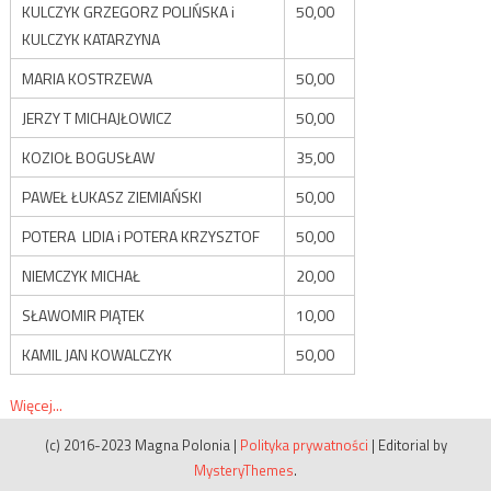
KULCZYK GRZEGORZ POLIŃSKA i
50,00
KULCZYK KATARZYNA
MARIA KOSTRZEWA
50,00
JERZY T MICHAJŁOWICZ
50,00
KOZIOŁ BOGUSŁAW
35,00
PAWEŁ ŁUKASZ ZIEMIAŃSKI
50,00
POTERA LIDIA i POTERA KRZYSZTOF
50,00
NIEMCZYK MICHAŁ
20,00
SŁAWOMIR PIĄTEK
10,00
KAMIL JAN KOWALCZYK
50,00
Więcej...
(c) 2016-2023 Magna Polonia
|
Polityka prywatności
|
Editorial by
MysteryThemes
.