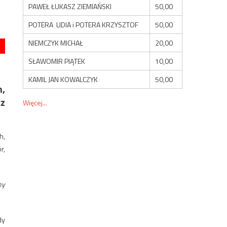
PAWEŁ ŁUKASZ ZIEMIAŃSKI
50,00
POTERA LIDIA i POTERA KRZYSZTOF
50,00
NIEMCZYK MICHAŁ
20,00
SŁAWOMIR PIĄTEK
10,00
KAMIL JAN KOWALCZYK
50,00
,
cz
Więcej...
h,
r,
ny
dy