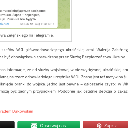
ra Zełęńskiego na Telegramie.
u szefów WKU głównodowodzącego ukraińskiej armii Walerija Załużneg
a być obowiązkowo sprawdzany przez Służbę Bezpieczeństwa Ukrainy.
s informacje, że od służby wojskowej w niezwyciężonej ukraińskiej arm
łatną na rzecz odpowiedniego urzędnika WKU. Znany jest też motyw na śl
iknięcie branki do wojska. Jedno jest pewne – ogłoszenie czystki w W
e możę być żadnym przypadkiem. Podobnie jak ostatnie decyzja o zakaz
onradem Dulkowskim
t
Obserwuj nas
Zapisz