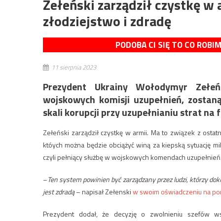
Zełeński zarządził czystkę w
złodziejstwo i zdradę
PODOBA CI SIĘ TO CO ROBI
11 sierpnia 2023
Prezydent Ukrainy Wołodymyr Zełeńs
wojskowych komisji uzupełnień, zostan
skali korupcji przy uzupełnianiu strat na f
Zełeński zarządził czystkę w armii. Ma to związek z ost
któych można będzie obciążyć winą za kiepską sytuację mil
czyli pełniący służbę w wojskowych komendach uzupełnień
–
Ten system powinien być zarządzany przez ludzi, którzy dok
jest zdradą
– napisał Zełenski
w swoim oświadczeniu na por
Prezydent dodał, że decyzję o zwolnieniu szefów w