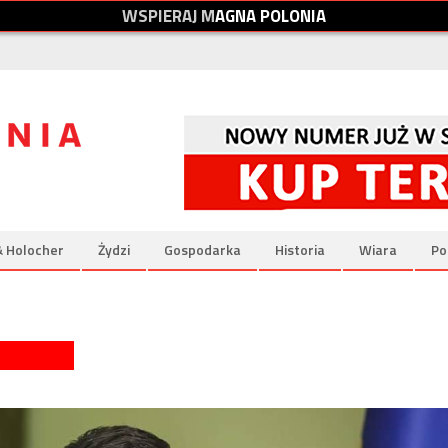
W
S
P
I
E
R
A
J
M
A
G
N
A
P
O
L
O
N
I
A
& Holocher
Żydzi
Gospodarka
Historia
Wiara
Po