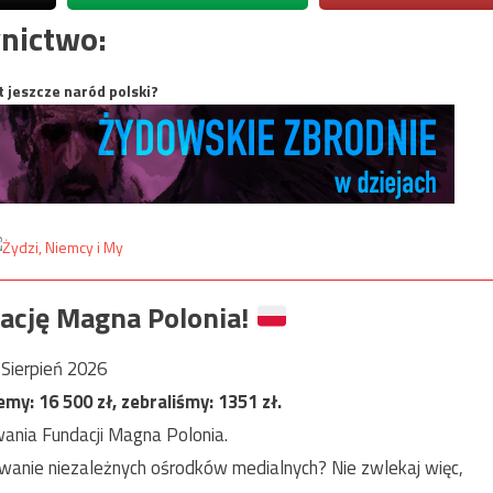
nictwo:
t jeszcze naród polski?
ację Magna Polonia!
Sierpień 2026
jemy:
16 500
zł, zebraliśmy:
1351
zł.
ania Fundacji Magna Polonia.
anie niezależnych ośrodków medialnych? Nie zwlekaj więc,