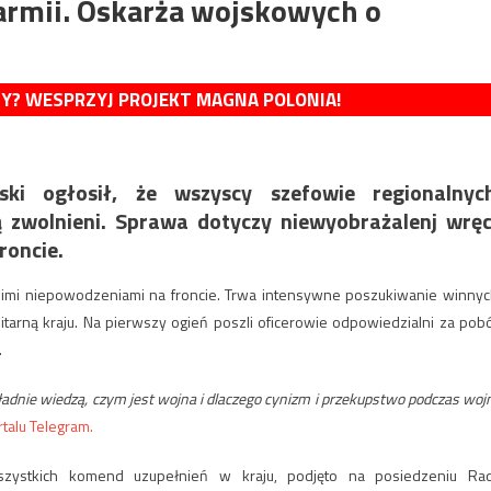
 armii. Oskarża wojskowych o
MY? WESPRZYJ PROJEKT MAGNA POLONIA!
ki ogłosił, że wszyscy szefowie regionalnych
ą zwolnieni. Sprawa dotyczy niewyobrażalenj wrę
roncie.
atnimi niepowodzeniami na froncie. Trwa intensywne poszukiwanie winnyc
itarną kraju. Na pierwszy ogień poszli oficerowie odpowiedzialni za pobó
.
ładnie wiedzą, czym jest wojna i dlaczego cynizm i przekupstwo podczas woj
talu Telegram.
szystkich komend uzupełnień w kraju, podjęto na posiedzeniu Ra