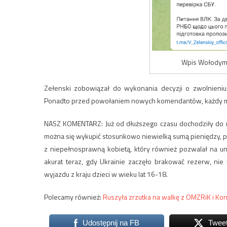
Wpis Wołodymy
Zełenski zobowiązał do wykonania decyzji o zwolnieni
Ponadto przed powołaniem nowych komendantów, każdy m
NASZ KOMENTARZ: Już od dłuższego czasu dochodziły do na
można się wykupić stosunkowo niewielką sumą pieniędzy, p
z niepełnosprawną kobietą, który również pozwalał na un
akurat teraz, gdy Ukrainie zaczęło brakować rezerw, ni
wyjazdu z kraju dzieci w wieku lat 16-18.
Polecamy również:
Ruszyła zrzutka na walkę z OMZRiK i K
Udostępnij na FB
Twee