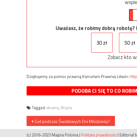
wspie
Uważasz, że robimy dobrą robotę? Ni
30 zł
50 zł
Zobacz kto w
Dziękujemy za pomoc prawną Kancelarii Prawnej Litwin:
http
PODOBA CI SIĘ TO CO ROBI
Tagged
ukraina
,
Wojna
Nawigacja
Cud podczas Światowych Dni Młodzieży?
wpisu
(c) 2016-2023 Magna Polonia
|
Polityka prywatności
|
Editorial 