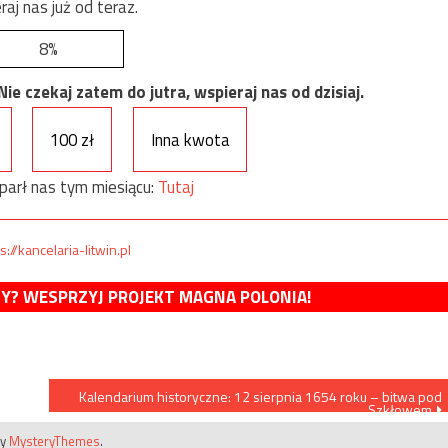
raj nas już od teraz.
8%
e czekaj zatem do jutra, wspieraj nas od dzisiaj.
100 zł
Inna kwota
parł nas tym miesiącu:
Tutaj
s://kancelaria-litwin.pl
MY? WESPRZYJ PROJEKT MAGNA POLONIA!
Kalendarium historyczne: 12 sierpnia 1654 roku – bitwa pod
Szkłowem
by
MysteryThemes
.