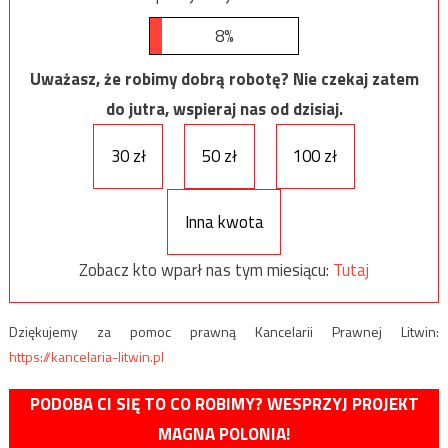
8%
Uważasz, że robimy dobrą robotę? Nie czekaj zatem
do jutra, wspieraj nas od dzisiaj.
30 zł
50 zł
100 zł
Inna kwota
Zobacz kto wparł nas tym miesiącu:
Tutaj
Dziękujemy za pomoc prawną Kancelarii Prawnej Litwin:
https://kancelaria-litwin.pl
PODOBA CI SIĘ TO CO ROBIMY? WESPRZYJ PROJEKT
MAGNA POLONIA!