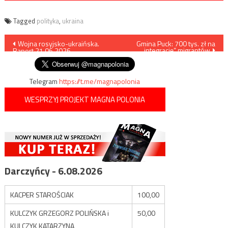
Tagged
polityka
,
ukraina
Nawigacja
Wojna rosyjsko-ukraińska.
Gmina Puck: 700 tys. zł na
„integrację” migrantów
Raport 21.06.2026
wpisu
Telegram
https://t.me/magnapolonia
WESPRZYJ PROJEKT MAGNA POLONIA
Darczyńcy - 6.08.2026
KACPER STAROŚCIAK
100,00
KULCZYK GRZEGORZ POLIŃSKA i
50,00
KULCZYK KATARZYNA