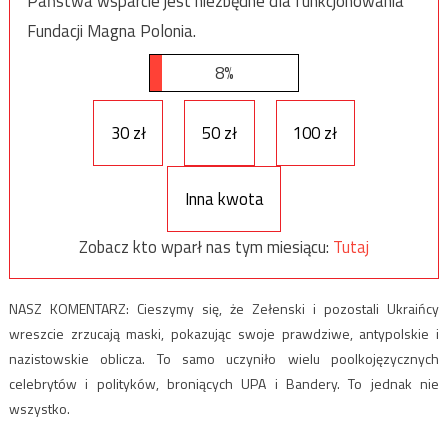
Państwa wsparcie jest niezbędne dla funkcjonowania
Fundacji Magna Polonia.
8%
30 zł
50 zł
100 zł
Inna kwota
Zobacz kto wparł nas tym miesiącu:
Tutaj
NASZ KOMENTARZ: Cieszymy się, że Zełenski i pozostali Ukraińcy
wreszcie zrzucają maski, pokazując swoje prawdziwe, antypolskie i
nazistowskie oblicza. To samo uczyniło wielu poolkojęzycznych
celebrytów i polityków, broniących UPA i Bandery. To jednak nie
wszystko.