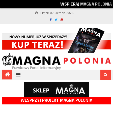
W
S
P
I
E
R
A
J
M
A
G
N
A
P
O
L
O
N
I
A
Piątek, 07 Sierpnia 2026
WESPRZYJ PROJEKT MAGNA POLONIA