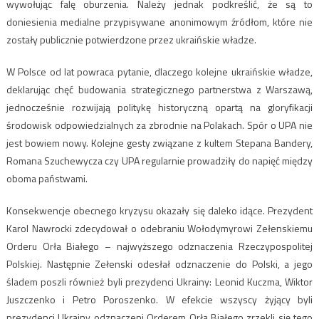
wywołując falę oburzenia. Należy jednak podkreślić, że są to
doniesienia medialne przypisywane anonimowym źródłom, które nie
zostały publicznie potwierdzone przez ukraińskie władze.
W Polsce od lat powraca pytanie, dlaczego kolejne ukraińskie władze,
deklarując chęć budowania strategicznego partnerstwa z Warszawą,
jednocześnie rozwijają politykę historyczną opartą na gloryfikacji
środowisk odpowiedzialnych za zbrodnie na Polakach. Spór o UPA nie
jest bowiem nowy. Kolejne gesty związane z kultem Stepana Bandery,
Romana Szuchewycza czy UPA regularnie prowadziły do napięć między
oboma państwami.
Konsekwencje obecnego kryzysu okazały się daleko idące. Prezydent
Karol Nawrocki zdecydował o odebraniu Wołodymyrowi Zełenskiemu
Orderu Orła Białego – najwyższego odznaczenia Rzeczypospolitej
Polskiej. Następnie Zełenski odesłał odznaczenie do Polski, a jego
śladem poszli również byli prezydenci Ukrainy: Leonid Kuczma, Wiktor
Juszczenko i Petro Poroszenko. W efekcie wszyscy żyjący byli
prezydenci Ukrainy odznaczeni Orderem Orła Białego zrzekli się tego