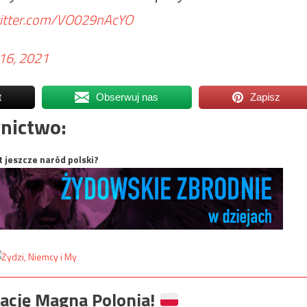
witter.com/VO029nAcYO
 16, 2021
t
Obserwuj nas
Zapisz
nictwo:
t jeszcze naród polski?
ację Magna Polonia!