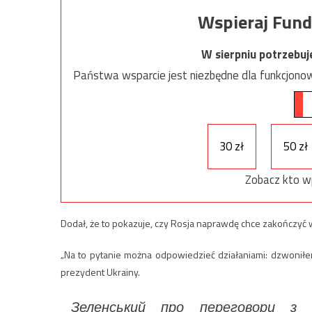
Wspieraj Fund
W sierpniu potrzebu
Państwa wsparcie jest niezbędne dla funkcjonow
30 zł
50 zł
Zobacz kto w
Dodał, że to pokazuje, czy Rosja naprawdę chce zakończyć 
„Na to pytanie można odpowiedzieć działaniami: dzwonił
prezydent Ukrainy.
Зеленський про переговори з