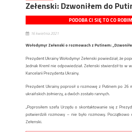
Zełenski: Dzwoniłem do Putin
PODOBA CI SIĘ TO CO ROBI
16 kwietnia 2021
Wołodymyr Zełenski o rozmowach z Putinem: „Dzwoniłe
Prezydent Ukrainy Wołodymyr Zełenski powiedział, że pop
Jednak Kreml nie odpowiedział. Zełenski stwierdził to w w
Kancelarii Prezydenta Ukrainy.
Prezydent Ukrainy poprosił o rozmowę z Putinem po 26 ma
ukraińskich żołnierzy, a dwóch zostało rannych.
„Poprosiłem szefa Urzędu o skontaktowanie się z Prezyde
potwierdzili rozmowy – nie było rozmowy. Początkowo ofi
Zełenski.