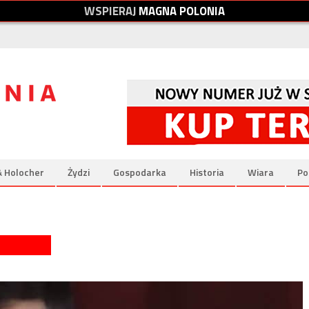
W
S
P
I
E
R
A
J
M
A
G
N
A
P
O
L
O
N
I
A
& Holocher
Żydzi
Gospodarka
Historia
Wiara
Po