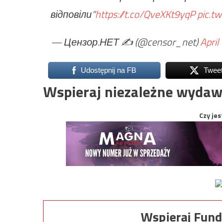
відповіли"
https://t.co/QveXKt9yqP
pic.t
— Цензор.НЕТ ✍️ (@censor_net)
April
Udostępnij na FB
Twee
Wspieraj niezależne wydaw
Czy jes
Wspieraj Fund