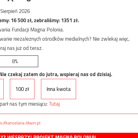
Sierpień 2026
jemy:
16 500
zł, zebraliśmy:
1351
zł.
ania Fundacji Magna Polonia.
anie niezależnych ośrodków medialnych? Nie zwlekaj więc,
raj nas już od teraz.
8%
e czekaj zatem do jutra, wspieraj nas od dzisiaj.
100 zł
Inna kwota
parł nas tym miesiącu:
Tutaj
s://kancelaria-litwin.pl
MY? WESPRZYJ PROJEKT MAGNA POLONIA!