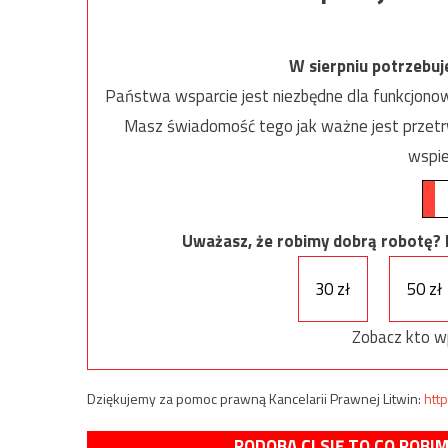
W sierpniu potrzebu
Państwa wsparcie jest niezbędne dla funkcjonow
Masz świadomość tego jak ważne jest przetrw
wspie
Uważasz, że robimy dobrą robotę? Ni
30 zł
50 zł
Zobacz kto w
Dziękujemy za pomoc prawną Kancelarii Prawnej Litwin:
http
PODOBA CI SIĘ TO CO ROBI