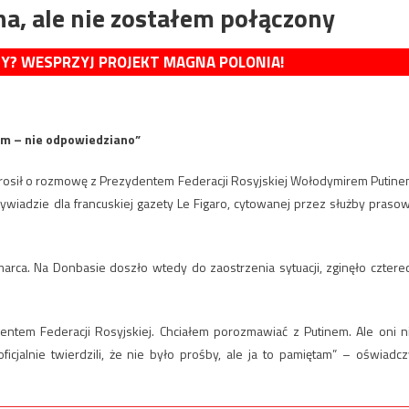
a, ale nie zostałem połączony
MY? WESPRZYJ PROJEKT MAGNA POLONIA!
m – nie odpowiedziano”
rosił o rozmowę z Prezydentem Federacji Rosyjskiej Wołodymirem Putine
ywiadzie dla francuskiej gazety Le Figaro, cytowanej przez służby praso
rca. Na Donbasie doszło wtedy do zaostrzenia sytuacji, zginęło cztere
ntem Federacji Rosyjskiej. Chciałem porozmawiać z Putinem. Ale oni n
cjalnie twierdzili, że nie było prośby, ale ja to pamiętam” – oświadcz