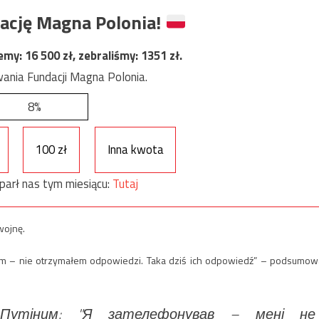
ację Magna Polonia!
jemy:
16 500
zł, zebraliśmy:
1351
zł.
ania Fundacji Magna Polonia.
8%
100 zł
Inna kwota
parł nas tym miesiącu:
Tutaj
wojnę.
em – nie otrzymałem odpowiedzi. Taka dziś ich odpowiedź” – podsumow
 Путіним: "Я зателефонував – мені не