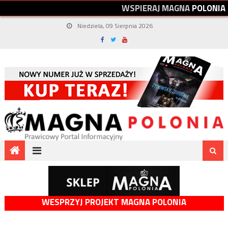
W
S
P
I
E
R
A
J
M
A
G
N
A
P
O
L
O
N
I
A
Niedziela, 09 Sierpnia 2026
WESPRZYJ PROJEKT MAGNA POLONIA