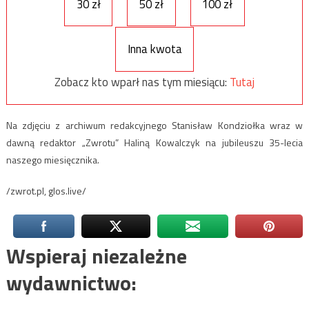
30 zł
50 zł
100 zł
Inna kwota
Zobacz kto wparł nas tym miesiącu:
Tutaj
Na zdjęciu z archiwum redakcyjnego Stanisław Kondziołka wraz w
dawną redaktor „Zwrotu” Haliną Kowalczyk na jubileuszu 35-lecia
naszego miesięcznika.
/zwrot.pl, glos.live/
Wspieraj niezależne
wydawnictwo: