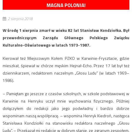
MAGNA POLONIA!
2 sierpnia 2018
W środę 1 sierpnia zmarł w wieku 82 lat Stanisław Kondziołka. Był
przewodniczącym Zarządu Głównego Polskiego Związku
Kulturalno-Oświatowego w latach 1973-1987.
Kierował też Miejscowym Kołem PZKO w Karwinie-Frysztacie, gdzie
mieszkał, śpiewał w chórze męskim Hejnał-Echo. Przez 17 lat był też
dziennikarzem, redaktorem naczelnym „Głosu Ludu” (w latach 1969–
1986).
– Pamiętam go jeszcze z czasów szkolnych, w szkole podstawowej w
Karwinie na Henryku uczył mnie wychowania fizycznego. Później
dołączyłem do redakcji jako jego podwładny i bardzo dobrze
wspominam naszą współpracę. – wspomina Henryk Kiedroń, następca
Stanisława Kondziołki na stanowisku redaktora naczelnego „Głosu
Ludu”. – Przekazał mi redakcję w dobrym stanie, ze zgranym zespołem.