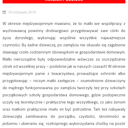
19 listopada 2019
W okresie międzywojennym mawiano, że to matki we współpracy z
wychowawcą powinny drobiazgowo przygotowywać swe córki do
życia dorosłego, wykonując wspólnie wszystkie najważniejsze
czynności. By żadne dziewczę, po zamęściu nie okazało się zagubione
stawiając czoło codziennym obowiązkom w gospodarstwie domowym.
Matki nierozsądne były odpowiedzialne wówczas za oszczędzanie
córek od wszelkiej pracy – podobnie jak w naszych czasach! W okresie
międzywojennym panie z towarzystwa, prowadzące ochronki albo
przygotowując – niczym matki zastępcze – osamotnione dziewczyny
do mądrego funkcjonowania po zamęściu tworzyły też przy szkołach
początkowych szkoły gospodarstwa domowego, gdzie podopieczne
uczyły się teoretycznie i praktycznie tego wszystkiego, co jako żonom
oraz matkom praktycznie miało im być potrzebne. Tam też nabywały
dziewczęta zamiłowania do porządku, czystości, skromności w
jedzeniu i ubieraniu się, roztropnego wykorzystania choćby na pozór