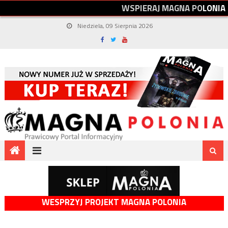
W
S
P
I
E
R
A
J
M
A
G
N
A
P
O
L
O
N
I
A
Niedziela, 09 Sierpnia 2026
WESPRZYJ PROJEKT MAGNA POLONIA