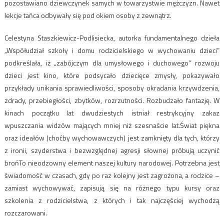
pozostawiano dziewczynek samych w towarzystwie mężczyzn. Nawet
lekcje tańca odbywały się pod okiem osoby z zewnątrz.
Celestyna Staszkiewicz-Podlisiecka, autorka fundamentalnego dzieła
„Współudział szkoły i domu rodzicielskiego w wychowaniu dzieci”
podkreślała, iż „zabójczym dla umysłowego i duchowego” rozwoju
dzieci jest kino, które podsycało dziecięce zmysły, pokazywało
przykłady unikania sprawiedliwości, sposoby okradania krzywdzenia,
zdrady, przebiegłości, zbytków, rozrzutności. Rozbudzało fantazję. W
kinach początku lat dwudziestych istniał restrykcyjny zakaz
wpuszczania widzów mających mniej niż szesnaście lat.Świat piękna
oraz ideałów (choćby wychowawczych) jest zamknięty dla tych, którzy
z ironii, szyderstwa i bezwzględnej agresji słownej próbują uczynić
brońTo nieodzowny element naszej kultury narodowej. Potrzebna jest
świadomość w czasach, gdy po raz kolejny jest zagrożona, a rodzice –
zamiast wychowywać, zapisują się na różnego typu kursy oraz
szkolenia z rodzicielstwa, z których i tak najczęściej wychodzą
rozczarowani.