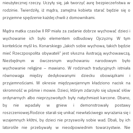
nieużytecznej rzeczy. Uczyły się, jak tworzyć aurę bezpieczeństwa w
rodzinie. Twierdziły, iż mądra, zamężna kobieta starać będzie się o
przyjemne spędzenie każdej chwili z domownikami.
Mądra matka czasów II RP miała za zadanie dobrze wychować dzieci i
wychowanie ich było elementem odbudowy Ojczyzny. W tym
kontekście myśl ks. Konarskiego „Jakich sobie wychowa, takich będzie
mieć Rzeczpospolita obywateli” jest słuszna ilustracją wychowawczą.
Niezbędnym w ówczesnym wychowaniu narodowym było
wychowanie religijne – mawiano. W rodzinach tradycyjnych istniała
równowaga między dedykowanymi dziecku obowiązkami i
przyjemnościami. W okresie międzywojennym kładziono nacisk na
skromność w piśmie i mowie. Dzieci, którym zdarzyło się używać słów
ordynarnych albo nieprzyzwoitych były natychmiast karcone. Dbano,
by nie wpadały w gniew i demonstrowały postawy
roszczeniowej.Rodzice starali się unikać niewłaściwego wyrażania się i
wzajemnych kłótni, by dzieci nie przyswoiły sobie wad. Dbali, by ich
latorośle nie przebywały w nieodpowiednim towarzystwie. Nie