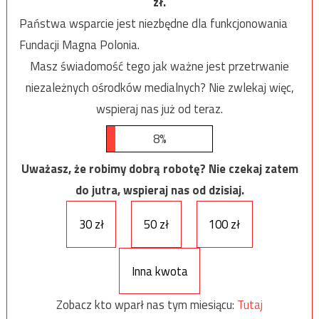
zł.
Państwa wsparcie jest niezbędne dla funkcjonowania
Fundacji Magna Polonia.
Masz świadomość tego jak ważne jest przetrwanie
niezależnych ośrodków medialnych? Nie zwlekaj więc,
wspieraj nas już od teraz.
8%
Uważasz, że robimy dobrą robotę? Nie czekaj zatem
do jutra, wspieraj nas od dzisiaj.
30 zł
50 zł
100 zł
Inna kwota
Zobacz kto wparł nas tym miesiącu:
Tutaj