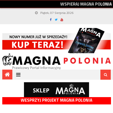
W
S
P
I
E
R
A
J
M
A
G
N
A
P
O
L
O
N
I
A
Piątek, 07 Sierpnia 2026
WESPRZYJ PROJEKT MAGNA POLONIA