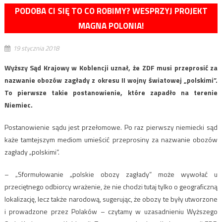
PODOBA CI SIĘ TO CO ROBIMY? WESPRZYJ PROJEKT
MAGNA POLONIA!
19 stycznia 2018
Wyższy Sąd Krajowy w Koblencji uznał, że ZDF musi przeprosić za
nazwanie obozów zagłady z okresu II wojny światowej „polskimi”.
To pierwsze takie postanowienie, które zapadło na terenie
Niemiec.
Postanowienie sądu jest przełomowe. Po raz pierwszy niemiecki sąd
każe tamtejszym mediom umieścić przeprosiny za nazwanie obozów
zagłady „polskimi”.
– „Sformułowanie „polskie obozy zagłady” może wywołać u
przeciętnego odbiorcy wrażenie, że nie chodzi tutaj tylko o geograficzną
lokalizację, lecz także narodową, sugerując, że obozy te były utworzone
i prowadzone przez Polaków – czytamy w uzasadnieniu Wyższego