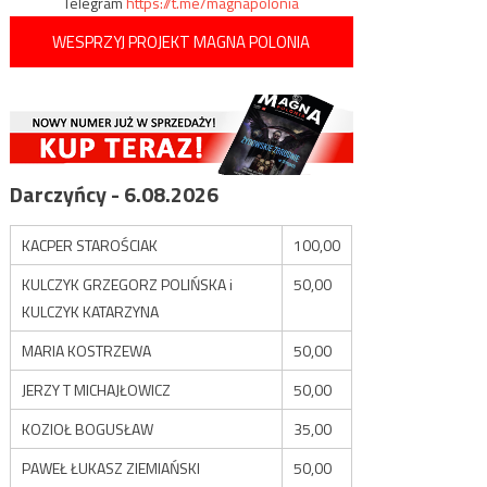
Telegram
https://t.me/magnapolonia
WESPRZYJ PROJEKT MAGNA POLONIA
Darczyńcy - 6.08.2026
KACPER STAROŚCIAK
100,00
KULCZYK GRZEGORZ POLIŃSKA i
50,00
KULCZYK KATARZYNA
MARIA KOSTRZEWA
50,00
JERZY T MICHAJŁOWICZ
50,00
KOZIOŁ BOGUSŁAW
35,00
PAWEŁ ŁUKASZ ZIEMIAŃSKI
50,00