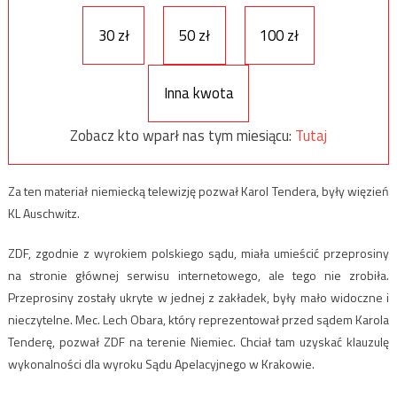
30 zł
50 zł
100 zł
Inna kwota
Zobacz kto wparł nas tym miesiącu:
Tutaj
Za ten materiał niemiecką telewizję pozwał Karol Tendera, były więzień
KL Auschwitz.
ZDF, zgodnie z wyrokiem polskiego sądu, miała umieścić przeprosiny
na stronie głównej serwisu internetowego, ale tego nie zrobiła.
Przeprosiny zostały ukryte w jednej z zakładek, były mało widoczne i
nieczytelne. Mec. Lech Obara, który reprezentował przed sądem Karola
Tenderę, pozwał ZDF na terenie Niemiec. Chciał tam uzyskać klauzulę
wykonalności dla wyroku Sądu Apelacyjnego w Krakowie.