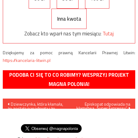
Inna kwota
Zobacz kto wparł nas tym miesiącu:
Tutaj
Dziękujemy za pomoc prawną Kancelarii Prawnej Litwin:
https://kancelaria-litwin.pl
PODOBA CI SIĘ TO CO ROBIMY? WESPRZYJ PROJEKT
MAGNA POLONIA!
Nawigacja
Dziewczynka, która kłamała,
Episkopat odpowiada na
kłamstwa „Super Expressu”
że została napadnięta i że
wpisu
zniszczono jej hidżab,
powinna zostać…
przeproszona