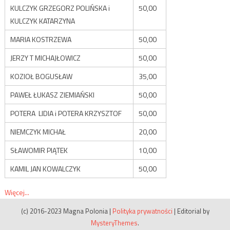
KULCZYK GRZEGORZ POLIŃSKA i
50,00
KULCZYK KATARZYNA
MARIA KOSTRZEWA
50,00
JERZY T MICHAJŁOWICZ
50,00
KOZIOŁ BOGUSŁAW
35,00
PAWEŁ ŁUKASZ ZIEMIAŃSKI
50,00
POTERA LIDIA i POTERA KRZYSZTOF
50,00
NIEMCZYK MICHAŁ
20,00
SŁAWOMIR PIĄTEK
10,00
KAMIL JAN KOWALCZYK
50,00
Więcej...
(c) 2016-2023 Magna Polonia
|
Polityka prywatności
|
Editorial by
MysteryThemes
.