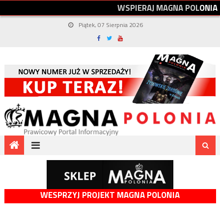
W
S
P
I
E
R
A
J
M
A
G
N
A
P
O
L
O
N
I
A
Piątek, 07 Sierpnia 2026
WESPRZYJ PROJEKT MAGNA POLONIA