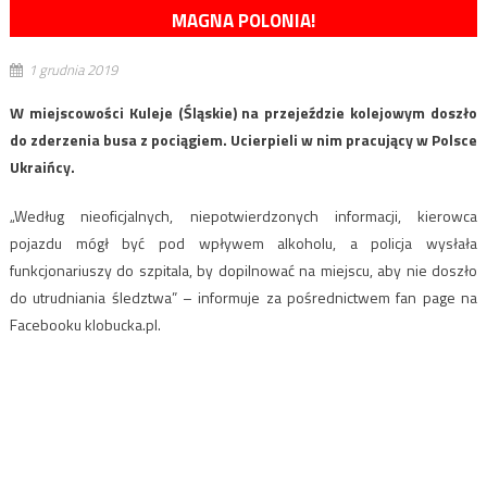
MAGNA POLONIA!
1 grudnia 2019
W miejscowości Kuleje (Śląskie) na przejeździe kolejowym doszło
do zderzenia busa z pociągiem. Ucierpieli w nim pracujący w Polsce
Ukraińcy.
„Według nieoficjalnych, niepotwierdzonych informacji, kierowca
pojazdu mógł być pod wpływem alkoholu, a policja wysłała
funkcjonariuszy do szpitala, by dopilnować na miejscu, aby nie doszło
do utrudniania śledztwa” – informuje za pośrednictwem fan page na
Facebooku klobucka.pl.