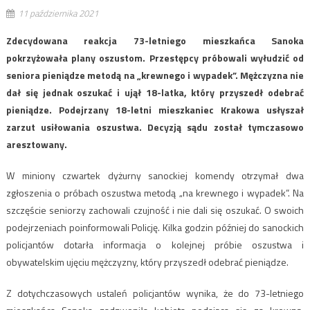
11 października 2021
Zdecydowana reakcja 73-letniego mieszkańca Sanoka
pokrzyżowała plany oszustom. Przestępcy próbowali wyłudzić od
seniora pieniądze metodą na „krewnego i wypadek”. Mężczyzna nie
dał się jednak oszukać i ujął 18-latka, który przyszedł odebrać
pieniądze. Podejrzany 18-letni mieszkaniec Krakowa usłyszał
zarzut usiłowania oszustwa. Decyzją sądu został tymczasowo
aresztowany.
W miniony czwartek dyżurny sanockiej komendy otrzymał dwa
zgłoszenia o próbach oszustwa metodą „na krewnego i wypadek”. Na
szczęście seniorzy zachowali czujność i nie dali się oszukać. O swoich
podejrzeniach poinformowali Policję. Kilka godzin później do sanockich
policjantów dotarła informacja o kolejnej próbie oszustwa i
obywatelskim ujęciu mężczyzny, który przyszedł odebrać pieniądze.
Z dotychczasowych ustaleń policjantów wynika, że do 73-letniego