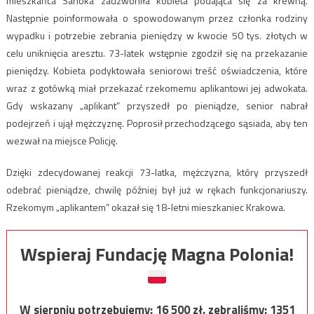
mieszkańca Sanoka zadzwoniła kobieta podająca się za krewną.
Następnie poinformowała o spowodowanym przez członka rodziny
wypadku i potrzebie zebrania pieniędzy w kwocie 50 tys. złotych w
celu uniknięcia aresztu. 73-latek wstępnie zgodził się na przekazanie
pieniędzy. Kobieta podyktowała seniorowi treść oświadczenia, które
wraz z gotówką miał przekazać rzekomemu aplikantowi jej adwokata.
Gdy wskazany „aplikant” przyszedł po pieniądze, senior nabrał
podejrzeń i ujął mężczyznę. Poprosił przechodzącego sąsiada, aby ten
wezwał na miejsce Policję.
Dzięki zdecydowanej reakcji 73-latka, mężczyzna, który przyszedł
odebrać pieniądze, chwilę później był już w rękach funkcjonariuszy.
Rzekomym „aplikantem” okazał się 18-letni mieszkaniec Krakowa.
Wspieraj Fundację Magna Polonia!
W sierpniu potrzebujemy:
16 500
zł, zebraliśmy:
1351