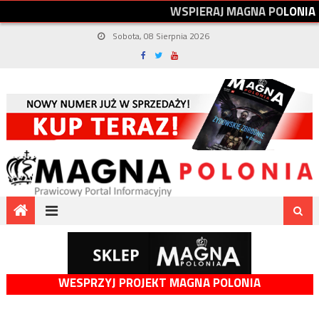
W
S
P
I
E
R
A
J
M
A
G
N
A
P
O
L
O
N
I
A
Sobota, 08 Sierpnia 2026
WESPRZYJ PROJEKT MAGNA POLONIA