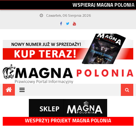
W
S
P
I
E
R
A
J
M
A
G
N
A
P
O
L
O
N
I
A
Czwartek, 06 Sierpnia 2026
WESPRZYJ PROJEKT MAGNA POLONIA