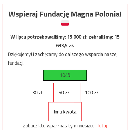
Wspieraj Fundację Magna Polonia!
W lipcu potrzebowaliśmy:
15 000
zł, zebraliśmy:
15
633,5
zł.
Dziękujemy! i zachęcamy do dalszego wsparcia naszej
fundacji.
104%
30 zł
50 zł
100 zł
Inna kwota
Zobacz kto wparł nas tym miesiącu:
Tutaj