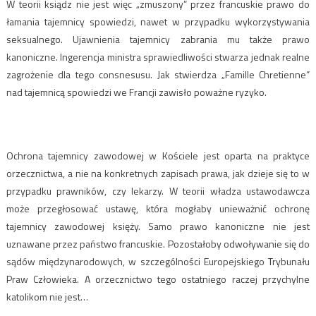
W teorii ksiądz nie jest więc „zmuszony” przez francuskie prawo do
łamania tajemnicy spowiedzi, nawet w przypadku wykorzystywania
seksualnego. Ujawnienia tajemnicy zabrania mu także prawo
kanoniczne. Ingerencja ministra sprawiedliwości stwarza jednak realne
zagrożenie dla tego consnesusu. Jak stwierdza „Famille Chretienne”
nad tajemnicą spowiedzi we Francji zawisło poważne ryzyko.
Ochrona tajemnicy zawodowej w Kościele jest oparta na praktyce
orzecznictwa, a nie na konkretnych zapisach prawa, jak dzieje się to w
przypadku prawników, czy lekarzy. W teorii władza ustawodawcza
może przegłosować ustawę, która mogłaby unieważnić ochronę
tajemnicy zawodowej księży. Samo prawo kanoniczne nie jest
uznawane przez państwo francuskie. Pozostałoby odwoływanie się do
sądów międzynarodowych, w szczególności Europejskiego Trybunału
Praw Człowieka. A orzecznictwo tego ostatniego raczej przychylne
katolikom nie jest…