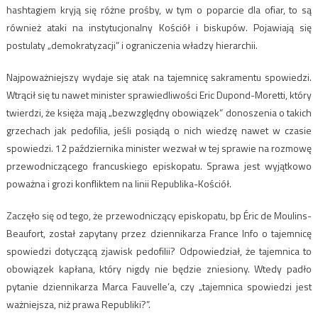
hashtagiem kryją się różne prośby, w tym o poparcie dla ofiar, to są
również ataki na instytucjonalny Kościół i biskupów. Pojawiają się
postulaty „demokratyzacji” i ograniczenia władzy hierarchii.
Najpoważniejszy wydaje się atak na tajemnicę sakramentu spowiedzi.
Wtrącił się tu nawet minister sprawiedliwości Eric Dupond-Moretti, który
twierdzi, że księża mają „bezwzględny obowiązek” donoszenia o takich
grzechach jak pedofilia, jeśli posiądą o nich wiedzę nawet w czasie
spowiedzi. 12 października minister wezwał w tej sprawie na rozmowę
przewodniczącego francuskiego episkopatu. Sprawa jest wyjątkowo
poważna i grozi konfliktem na linii Republika-Kościół.
Zaczęło się od tego, że przewodniczący episkopatu, bp Éric de Moulins-
Beaufort, został zapytany przez dziennikarza France Info o tajemnicę
spowiedzi dotyczącą zjawisk pedofilii? Odpowiedział, że tajemnica to
obowiązek kapłana, który nigdy nie będzie zniesiony. Wtedy padło
pytanie dziennikarza Marca Fauvelle’a, czy „tajemnica spowiedzi jest
ważniejsza, niż prawa Republiki?”.