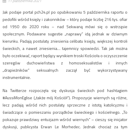
11 października 2021
Jak podaje portal pch24.pl po opubikowaniu 5 października raportu o
pedofilii wśród księży i zakonników – który podaje liczbę 216 tys. ofiar
od 1950 do 2020 roku – nad Sekwaną mówi się o wstrząsie
społecznym. Podawane sugestie „naprawy” idą jednak w dziwnym
kierunku. Padają postulaty zniesienia celibatu księży, większej kontroli
świeckich, a nawet zniesienia… tajemnicy spowiedzi. Tak jak można
było oczekiwać, raport będący wynikiem troski Kościoła o oczyszczenie
szeregów duchowieństwa z homoseksualistów i innych
„drapieżników” seksualnych zaczął być wykorzystywany
instrumentalnie.
Na Twitterze rozpoczęła się dyskusja świeckich pod hashtagiem
#AussiMonEglise („także mój Kościół”). Propozycje wiernych są różne,
lecz padają wśród nich postulaty sprzeczne z istotą katolicyzmu i
świadczące o pomieszaniu porządków świeckiego i kościelnego. „To
pokazuje prawdziwy entuzjazm wśród wiernych” – cieszy się inicjator
dyskusji, publicysta Erwan Le Morhedec. Jednak chociaż za tym