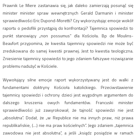
Prawnik Le Miere zastanawia się, jak daleko zamierzają posunąć się
minister minister spraw wewnętrznych Gerald Darmanin i minister
sprawiedliwości Eric Dupond-Moretti? Czy wykorzystując emocje wokół
raportu o pedofilii przystąpią do konfrontacji? Tajemnica spowiedzi to
punkt stanowiący „non possumus” dla Kościoła. Bp de Moulins-
Beaufort przypomina, że kwestia tajemnicy spowiedzi nie może być
zredukowana do samej kwestii prawnej. Jest to kwestia teologiczna.
Zniesienie tajemnicy spowiedzi to jego zdaniem fałszywe rozwiązanie
problemu nadużyć w Kościele.
Wywołujący silne emocje raport wykorzystywany jest do walki z
fundamentami doktryny Kościoła katolickiego. Przeciwstawienie
tajemnicy spowiedzi i ochrony dzieci jest wygodnym argumentem do
dalszego kruszenia owych fundamentów. Francuski minister
sprawiedliwości już zawyrokował, że tajność spowiedzi nie jest
„absolutna”. Dodał, że „w Republice nie ma innych praw, niż prawa
republikańskie, (…) nie ma praw kościelnych”. Jego zdaniem „tajemnica
zawodowa nie jest absolutna”, a jeśli „ksiądz posiądzie w ramach