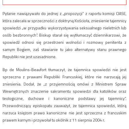
Pytanie nawiązywało do jednej z „propozycji” z raportu komisji CIASE,
która zalecała w sprzeczności z doktryną Kościoła, zniesienie tajemnicy
spowiedzi „w przypadku wykorzystywania seksualnego nieletnich lub
osób bezbronnych”. Biskup starał się wytłumaczyć dziennikarzowi, że
spowiedź odnosi się przestrzeni wolności i rozmowy penitenta z
samym Bogiem, zaś stawianie tu jako alternatywy stanu prawnego
Republiki nie jest uzasadnione.
Bp de Moulins-Beaufort tłumaczył, że tajemnica spowiedzi nie jest
sprzeczna z prawami Republiki Francuskiej, które nie narzucają jej
zniesienia. Dodał, że „z przyjemnością omówi z Ministrem Spraw
Wewnętrznych znaczenie sakramentu spowiedzi dla katolików oraz
teologiczne, duchowe i kanoniczne podstawy jej tajemnicy”.
Przewodniczący episkopatu zauważył, że tajemnica spowiedzi, którą
narzuca księżom prawo kanoniczne nie jest sprzeczna z francuskim
prawem karnym i przywołał tu okólnik z 11 sierpnia 2004 r.