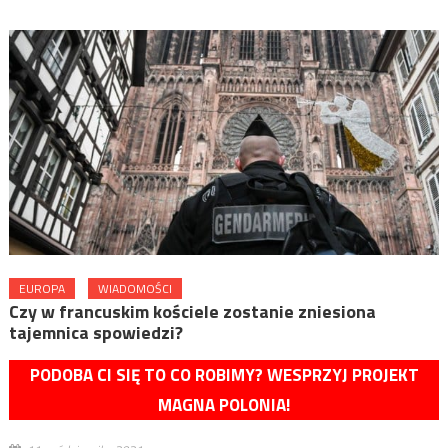
EUROPA
WIADOMOŚCI
Czy w francuskim kościele zostanie zniesiona
tajemnica spowiedzi?
PODOBA CI SIĘ TO CO ROBIMY? WESPRZYJ PROJEKT
MAGNA POLONIA!