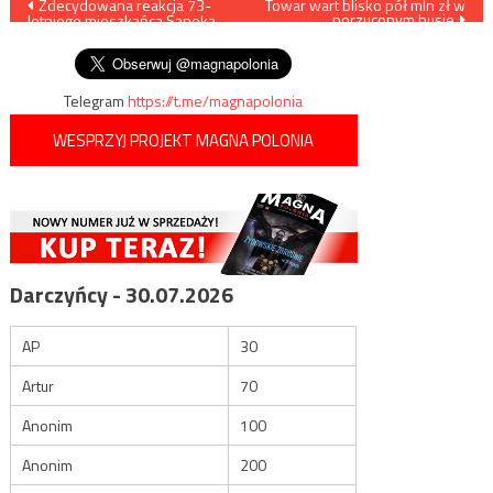
Nawigacja
Zdecydowana reakcja 73-
Towar wart blisko pół mln zł w
porzuconym busie
letniego mieszkańca Sanoka
wpisu
pokrzyżowała plany oszustom
Telegram
https://t.me/magnapolonia
WESPRZYJ PROJEKT MAGNA POLONIA
Darczyńcy - 30.07.2026
AP
30
Artur
70
Anonim
100
Anonim
200