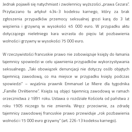
Jednak pojawili się natychmiast i zwolennicy wyższości „prawa Cezara”.
Przytaczano tu artykuł 434-3 kodeksu karnego, który za brak
zgłoszenia przypadków przemocy seksualnej grozi karą do 3 lat
więzienia i grzywną w wysokości 45 000 euro. W przypadku aktu
dotyczącego nieletniego kara wzrasta do pięciu lat pozbawienia
wolności i grzywny w wysokości 75 000 euro.
W rzeczywistości francuskie prawo nie zobowiązuje księży do łamania
tajemnicy spowiedzi w celu ujawnienia przypadków wykorzystywania
seksualnego. „Taki obowiązek denuncjacji nie dotyczy osób objętych
tajemnicą zawodową, co ma miejsce w przypadku księży podczas
spowiedzi” – wyjaśnia prawnik Emmanuel Le Miere dla tygodnika
„Famille Chrétienne”. Księża są objęci tajemnicą zawodową w ramach
orzecznictwa z 1891 roku. Ustawa o rozdziale Kościoła od państwa z
roku 1905 niczego tu nie zmieniła. Wręcz przeciwnie, za zdradę
tajemnicy zawodowej francuskie prawo przewiduje „rok pozbawienia
wolności i 15 000 euro grzywny” (art. 226-13 kodeksu karnego).