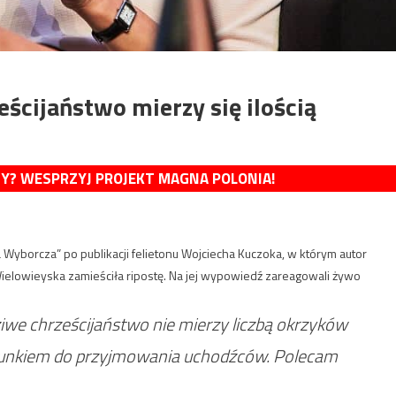
ścijaństwo mierzy się ilością
MY? WESPRZYJ PROJEKT MAGNA POLONIA!
 Wyborcza” po publikacji felietonu Wojciecha Kuczoka, w którym autor
Wielowieyska zamieściła ripostę. Na jej wypowiedź zareagowali żywo
iwe chrześcijaństwo nie mierzy liczbą okrzyków
osunkiem do przyjmowania uchodźców. Polecam