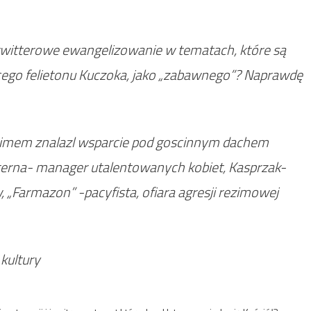
 twitterowe ewangelizowanie w tematach, które są
ącego felietonu Kuczoka, jako „zabawnego”? Naprawdę
ezimem znalazl wsparcie pod goscinnym dachem
aterna- manager utalentowanych kobiet, Kasprzak-
Farmazon” -pacyfista, ofiara agresji rezimowej
kultury