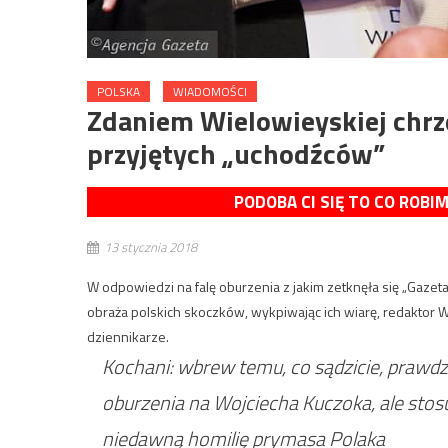
POLSKA
WIADOMOŚCI
Zdaniem Wielowieyskiej chrze
przyjętych „uchodźców”
PODOBA CI SIĘ TO CO ROBI
13 stycznia 2018
W odpowiedzi na falę oburzenia z jakim zetknęła się „Gazeta
obraża polskich skoczków, wykpiwając ich wiarę, redaktor 
dziennikarze.
Kochani: wbrew temu, co sądzicie, prawdz
oburzenia na Wojciecha Kuczoka, ale st
niedawną homilię prymasa Polaka