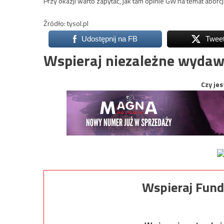
Przy okazji warto zapytać, jak tam opinie GW na temat aborcji,
Źródło: tysol.pl
Udostępnij na FB
Twee
Wspieraj niezależne wydaw
Czy jes
Wspieraj Fund