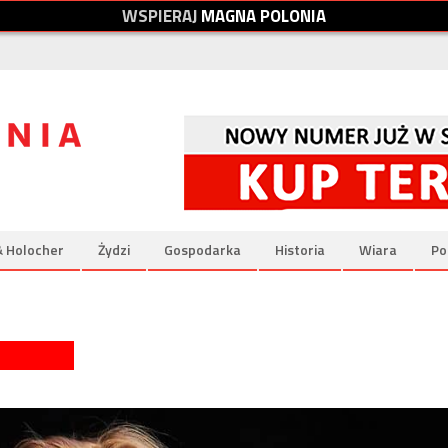
W
S
P
I
E
R
A
J
M
A
G
N
A
P
O
L
O
N
I
A
& Holocher
Żydzi
Gospodarka
Historia
Wiara
Po