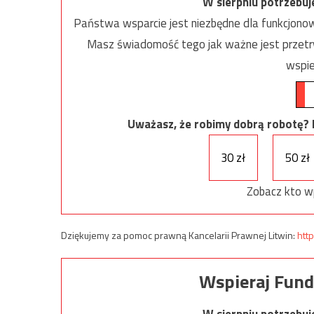
W sierpniu potrzebu
Państwa wsparcie jest niezbędne dla funkcjonow
Masz świadomość tego jak ważne jest przetrw
wspie
Uważasz, że robimy dobrą robotę? Ni
30 zł
50 zł
Zobacz kto w
Dziękujemy za pomoc prawną Kancelarii Prawnej Litwin:
http
Wspieraj Fund