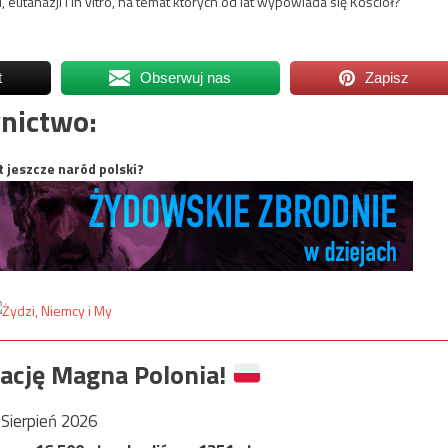
 eutanazji i in vitro, na temat których od lat wypowiada się Kościół?
t
Obserwuj nas
Zapisz
nictwo:
t jeszcze naród polski?
ację Magna Polonia!
Sierpień 2026