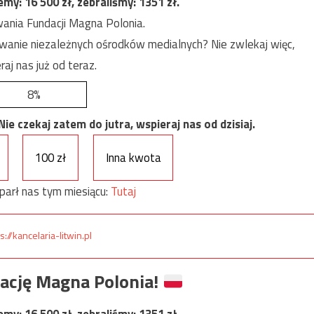
jemy:
16 500
zł, zebraliśmy:
1351
zł.
ania Fundacji Magna Polonia.
anie niezależnych ośrodków medialnych? Nie zwlekaj więc,
raj nas już od teraz.
8%
e czekaj zatem do jutra, wspieraj nas od dzisiaj.
100 zł
Inna kwota
parł nas tym miesiącu:
Tutaj
s://kancelaria-litwin.pl
ację Magna Polonia!