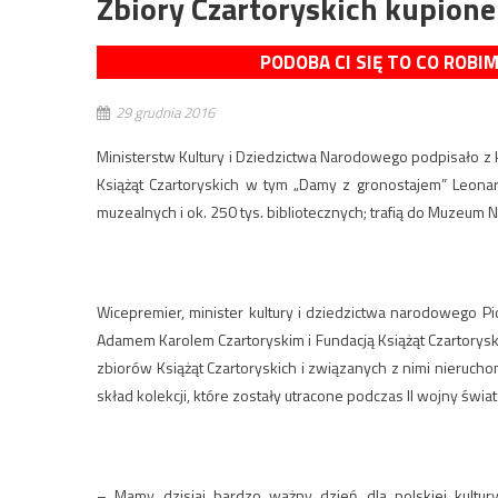
Zbiory Czartoryskich kupion
PODOBA CI SIĘ TO CO ROBI
29 grudnia 2016
Ministerstw Kultury i Dziedzictwa Narodowego podpisało z
Książąt Czartoryskich w tym „Damy z gronostajem” Leonar
muzealnych i ok. 250 tys. bibliotecznych; trafią do Muzeu
Wicepremier, minister kultury i dziedzictwa narodowego Pi
Adamem Karolem Czartoryskim i Fundacją Książąt Czartory
zbiorów Książąt Czartoryskich i związanych z nimi nieruc
skład kolekcji, które zostały utracone podczas II wojny świa
– Mamy dzisiaj bardzo ważny dzień dla polskiej kultur