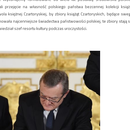
ali przejęcie na własność polskiego państwa bezcennej kolekcji książ
ola księżnej Czartoryskiej, by zbiory książąt Czartoryskich, będące swe
howała najcenniejsze świadectwa państwowości polskiej, te zbiory stają s
iedział szef resortu kultury podczas uroczystości.