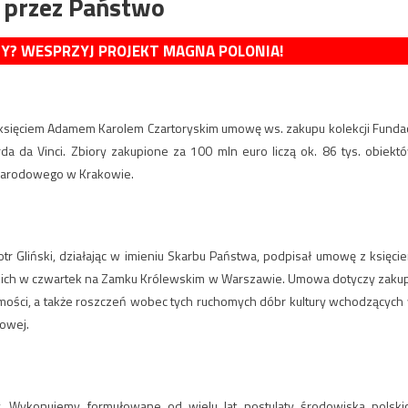
e przez Państwo
MY? WESPRZYJ PROJEKT MAGNA POLONIA!
 księciem Adamem Karolem Czartoryskim umowę ws. zakupu kolekcji Fundac
da da Vinci. Zbiory zakupione za 100 mln euro liczą ok. 86 tys. obiekt
m Narodowego w Krakowie.
otr Gliński, działając w imieniu Skarbu Państwa, podpisał umowę z księci
skich w czwartek na Zamku Królewskim w Warszawie. Umowa dotyczy zaku
homości, a także roszczeń wobec tych ruchomych dóbr kultury wchodzących
towej.
y. Wykonujemy formułowane od wielu lat postulaty środowiska polski