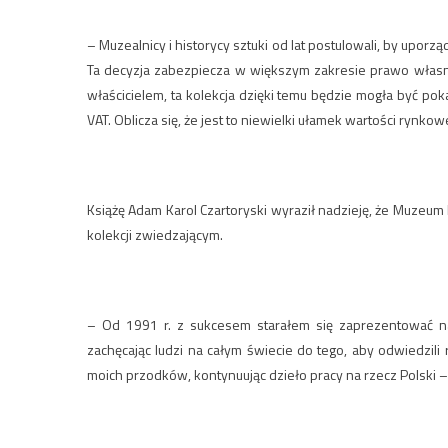
– Muzealnicy i historycy sztuki od lat postulowali, by uporz
Ta decyzja zabezpiecza w większym zakresie prawo własno
właścicielem, ta kolekcja dzięki temu będzie mogła być p
VAT. Oblicza się, że jest to niewielki ułamek wartości rynkowe
Książę Adam Karol Czartoryski wyraził nadzieję, że Muze
kolekcji zwiedzającym.
– Od 1991 r. z sukcesem starałem się zaprezentować n
zachęcając ludzi na całym świecie do tego, aby odwiedzili 
moich przodków, kontynuując dzieło pracy na rzecz Polski –