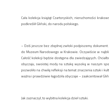
Cała kolekcja książąt Czartoryskich, nieruchomości krako
podkreślił Gliński, do narodu polskiego.
– Dziś jeszcze bez zbędnej zwłoki podpiszemy dokument p
do Muzeum Narodowego w Krakowie. Oczywiście w najbliżs
Całość kolekcji będzie dostępna dla zwiedzających. Chciał
obyczaju, swoistej mody na sztukę wysoką w naszym społ
pozwoliło na chwilę refleksji na temat znaczenia sztuki i k
ważna i prawdziwie łagodziła obyczaje – zaakcentował Glińs
Jak zaznaczył, to wybitna kolekcja dzieł sztuki.