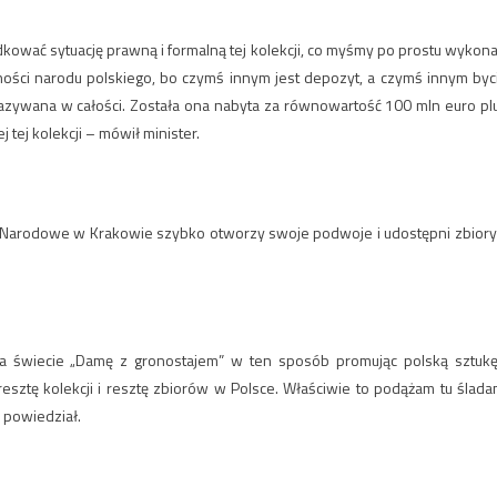
ądkować sytuację prawną i formalną tej kolekcji, co myśmy po prostu wykonal
ści narodu polskiego, bo czymś innym jest depozyt, a czymś innym byc
okazywana w całości. Została ona nabyta za równowartość 100 mln euro pl
j tej kolekcji – mówił minister.
um Narodowe w Krakowie szybko otworzy swoje podwoje i udostępni zbiory
a świecie „Damę z gronostajem” w ten sposób promując polską sztukę
resztę kolekcji i resztę zbiorów w Polsce. Właściwie to podążam tu ślada
 powiedział.