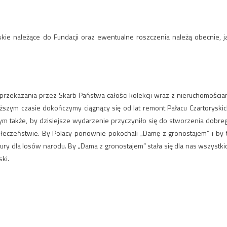
wskie należące do Fundacji oraz ewentualne roszczenia należą obecnie, j
rzekazania przez Skarb Państwa całości kolekcji wraz z nieruchomościa
zym czasie dokończymy ciągnący się od lat remont Pałacu Czartoryskic
bym także, by dzisiejsze wydarzenie przyczyniło się do stworzenia dobre
eczeństwie. By Polacy ponownie pokochali „Damę z gronostajem” i by 
ultury dla losów narodu. By „Dama z gronostajem” stała się dla nas wszystki
ki.