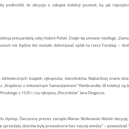
podkreślił, że decyzja o zakupie kolekcji pozwoli, by jak najszybci
ekcja jest paralelą całej historii Polski. Dzięki tej umowie niedługo „Dama
zeum nie będzie też musiało dokonywać opłat na rzecz Fundacji – dod
s. bibliotecznych: książek, rękopisów, starodruków. Najbardziej znane dzie
az „Krajobraz z miłosiernym Samarytaninem” Rembrandta. W kolekcji są t
u Pruskiego z 1525 r. czy rękopisy „Roczników” Jana Długosza.
ię do dymisji. Ówczesny prezes zarządu Marian Wołkowski-Wolski decyzję 
zące sprzedaży zbiorów były prowadzone bez naszej wiedzy” – powiedział.