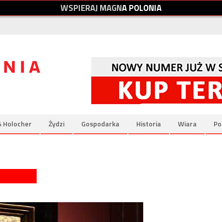
W
S
P
I
E
R
A
J
M
A
G
N
A
P
O
L
O
N
I
A
& Holocher
Żydzi
Gospodarka
Historia
Wiara
Po