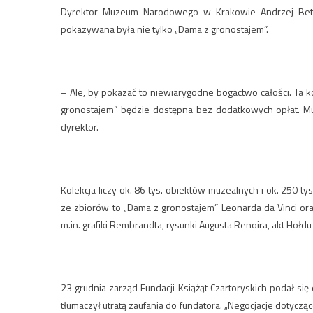
Dyrektor Muzeum Narodowego w Krakowie Andrzej Betlej 
pokazywana była nie tylko „Dama z gronostajem”.
– Ale, by pokazać to niewiarygodne bogactwo całości. Ta kol
gronostajem” będzie dostępna bez dodatkowych opłat. Mu
dyrektor.
Kolekcja liczy ok. 86 tys. obiektów muzealnych i ok. 250 ty
ze zbiorów to „Dama z gronostajem” Leonarda da Vinci or
m.in. grafiki Rembrandta, rysunki Augusta Renoira, akt Hołd
23 grudnia zarząd Fundacji Książąt Czartoryskich podał s
tłumaczył utratą zaufania do fundatora. „Negocjacje dotyc