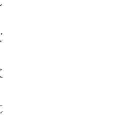
ej
 z
ał
ła
eż
tę
 W