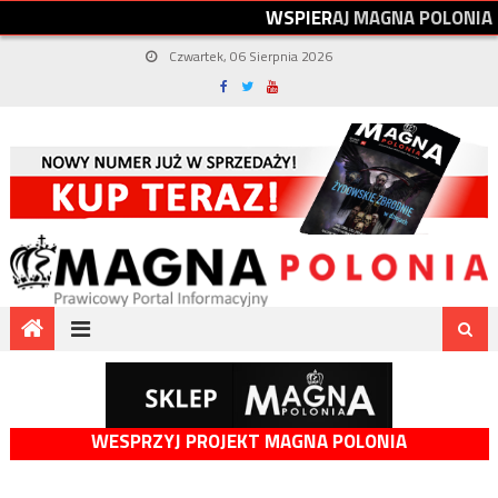
W
S
P
I
E
R
A
J
M
A
G
N
A
P
O
L
O
N
I
A
Czwartek, 06 Sierpnia 2026
WESPRZYJ PROJEKT MAGNA POLONIA