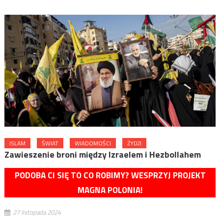
ISLAM
ŚWIAT
WIADOMOŚCI
ŻYDZI
Zawieszenie broni między Izraelem i Hezbollahem
PODOBA CI SIĘ TO CO ROBIMY? WESPRZYJ PROJEKT
MAGNA POLONIA!
27 listopada 2024