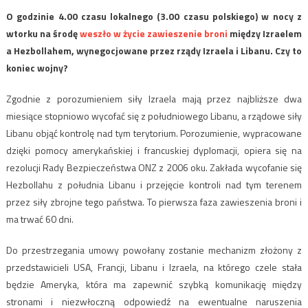
O godzinie 4.00 czasu lokalnego (3.00 czasu polskiego) w nocy z
wtorku na środę
weszło w życie zawieszenie broni
między Izraelem
a Hezbollahem, wynegocjowane przez rządy Izraela i Libanu. Czy to
koniec wojny?
Zgodnie z porozumieniem siły Izraela mają przez najbliższe dwa
miesiące stopniowo wycofać się z południowego Libanu, a rządowe siły
Libanu objąć kontrolę nad tym terytorium. Porozumienie, wypracowane
dzięki pomocy amerykańskiej i francuskiej dyplomacji, opiera się na
rezolucji Rady Bezpieczeństwa ONZ z 2006 oku. Zakłada wycofanie się
Hezbollahu z południa Libanu i przejęcie kontroli nad tym terenem
przez siły zbrojne tego państwa. To pierwsza faza zawieszenia broni i
ma trwać 60 dni.
Do przestrzegania umowy powołany zostanie mechanizm złożony z
przedstawicieli USA, Francji, Libanu i Izraela, na którego czele stała
będzie Ameryka, która ma zapewnić szybką komunikację między
stronami i niezwłoczną odpowiedź na ewentualne naruszenia