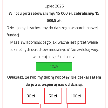
Lipiec 2026
W lipcu potrzebowaliśmy:
15 000
zł, zebraliśmy:
15
633,5
zł.
Dziękujemy! i zachęcamy do dalszego wsparcia naszej
fundacji.
Masz świadomość tego jak ważne jest przetrwanie
niezależnych ośrodków medialnych? Nie zwlekaj więc,
wspieraj nas już od teraz.
104%
Uważasz, że robimy dobrą robotę? Nie czekaj zatem
do jutra, wspieraj nas od dzisiaj.
30 zł
50 zł
100 zł