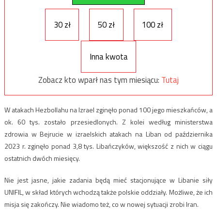
30 zł
50 zł
100 zł
Inna kwota
Zobacz kto wparł nas tym miesiącu:
Tutaj
W atakach Hezbollahu na Izrael zginęło ponad 100 jego mieszkańców, a
ok. 60 tys. zostało przesiedlonych. Z kolei według ministerstwa
zdrowia w Bejrucie w izraelskich atakach na Liban od października
2023 r. zginęło ponad 3,8 tys. Libańczyków, większość z nich w ciągu
ostatnich dwóch miesięcy.
Nie jest jasne, jakie zadania będą mieć stacjonujące w Libanie siły
UNIFIL, w skład których wchodzą także polskie oddziały. Możliwe, że ich
misja się zakończy. Nie wiadomo też, co w nowej sytuacji zrobi Iran.