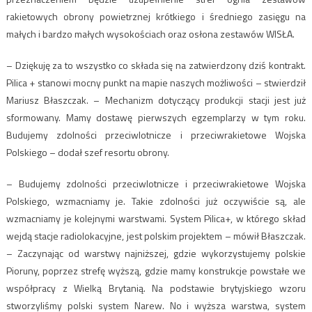
rakietowych obrony powietrznej krótkiego i średniego zasięgu na
małych i bardzo małych wysokościach oraz osłona zestawów WISŁA.
– Dziękuję za to wszystko co składa się na zatwierdzony dziś kontrakt.
Pilica + stanowi mocny punkt na mapie naszych możliwości – stwierdził
Mariusz Błaszczak. – Mechanizm dotyczący produkcji stacji jest już
sformowany. Mamy dostawę pierwszych egzemplarzy w tym roku.
Budujemy zdolności przeciwlotnicze i przeciwrakietowe Wojska
Polskiego – dodał szef resortu obrony.
– Budujemy zdolności przeciwlotnicze i przeciwrakietowe Wojska
Polskiego, wzmacniamy je. Takie zdolności już oczywiście są, ale
wzmacniamy je kolejnymi warstwami. System Pilica+, w którego skład
wejdą stacje radiolokacyjne, jest polskim projektem – mówił Błaszczak.
– Zaczynając od warstwy najniższej, gdzie wykorzystujemy polskie
Pioruny, poprzez strefę wyższą, gdzie mamy konstrukcje powstałe we
współpracy z Wielką Brytanią. Na podstawie brytyjskiego wzoru
stworzyliśmy polski system Narew. No i wyższa warstwa, system