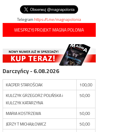
synowi zwłoki napastników
wpisu
Białorusią
Telegram
https://t.me/magnapolonia
WESPRZYJ PROJEKT MAGNA POLONIA
Darczyńcy - 6.08.2026
KACPER STAROŚCIAK
100,00
KULCZYK GRZEGORZ POLIŃSKA i
50,00
KULCZYK KATARZYNA
MARIA KOSTRZEWA
50,00
JERZY T MICHAJŁOWICZ
50,00