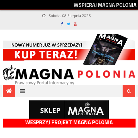
W
S
P
I
E
R
A
J
M
A
G
N
A
P
O
L
O
N
I
A
Sobota, 08 Sierpnia 2026
WESPRZYJ PROJEKT MAGNA POLONIA