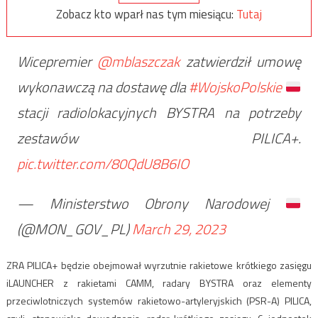
Zobacz kto wparł nas tym miesiącu:
Tutaj
Wicepremier
@mblaszczak
zatwierdził umowę
wykonawczą na dostawę dla
#WojskoPolskie
stacji radiolokacyjnych BYSTRA na potrzeby
zestawów PILICA+.
pic.twitter.com/80QdU8B6IO
— Ministerstwo Obrony Narodowej
(@MON_GOV_PL)
March 29, 2023
ZRA PILICA+ będzie obejmował wyrzutnie rakietowe krótkiego zasięgu
iLAUNCHER z rakietami CAMM, radary BYSTRA oraz elementy
przeciwlotniczych systemów rakietowo-artyleryjskich (PSR-A) PILICA,