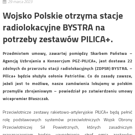
29 marca 2023
Wojsko Polskie otrzyma stacje
radiolokacyjne BYSTRA na
potrzeby zestawów PILICA+.
Przedmiotem umowy, zawartej pomiędzy Skarbem Państwa –
Agencją Uzbrojenia a Konsorcjum PGZ-PILICA+, jest dostawa 22
zdolnych do przerzutu stacji radiolokacyjnych (ZDPSR) BYSTRA. –
Pilica+ będzie służyła osłonie Patriotów. Co do zasady zawsze,
jeżeli jest to możliwe, nasze zamówienia lokujemy w polskim
przemyśle zbrojeniowym – powiedział po zatwierdzeniu umowy
wicepremier Błaszczak.
Przeciwlotnicze zestawy rakietowo-artyleryjskie PILICA+ będą pełnić
rolę podstawowych systemów przeciwlotniczych Wojsk Obrony
Przeciwlotniczej Sił Powietrznych, których zasadniczym
przeznaczeniem będzie uzupełnienie stref ognia zestawów