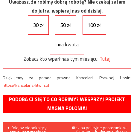
Uważasz, że robimy dobrą robotę? Nie czekaj zatem
do jutra, wspieraj nas od dzisiaj.
30 zł
50 zł
100 zł
Inna kwota
Zobacz kto wparł nas tym miesiącu:
Tutaj
Dziękujemy za pomoc prawną Kancelarii Prawnej Litwin:
https://kancelaria-litwin.pl
PODOBA CI SIĘ TO CO ROBIMY? WESPRZYJ PROJEKT
MAGNA POLONIA!
Nawigacja
Kolejny niepokojący
Atak na policyjne posterunki w
Czeczenii. Kadyrow pokazał
komunikat z granicy z