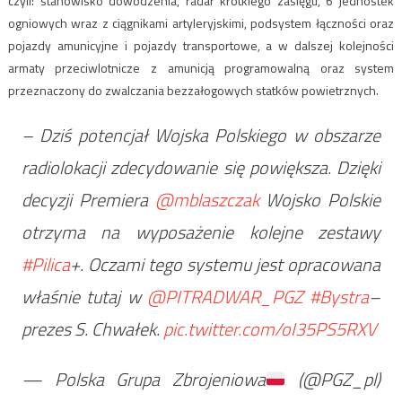
czyli: stanowisko dowodzenia, radar krótkiego zasięgu, 6 jednostek
ogniowych wraz z ciągnikami artyleryjskimi, podsystem łączności oraz
pojazdy amunicyjne i pojazdy transportowe, a w dalszej kolejności
armaty przeciwlotnicze z amunicją programowalną oraz system
przeznaczony do zwalczania bezzałogowych statków powietrznych.
– Dziś potencjał Wojska Polskiego w obszarze
radiolokacji zdecydowanie się powiększa. Dzięki
decyzji Premiera
@mblaszczak
Wojsko Polskie
otrzyma na wyposażenie kolejne zestawy
#Pilica
+. Oczami tego systemu jest opracowana
właśnie tutaj w
@PITRADWAR_PGZ
#Bystra
–
prezes S. Chwałek.
pic.twitter.com/oI35PS5RXV
— Polska Grupa Zbrojeniowa
(@PGZ_pl)