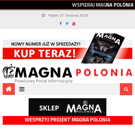
W
S
P
I
E
R
A
J
M
A
G
N
A
P
O
L
O
N
I
A
Piątek, 07 Sierpnia 2026
WESPRZYJ PROJEKT MAGNA POLONIA