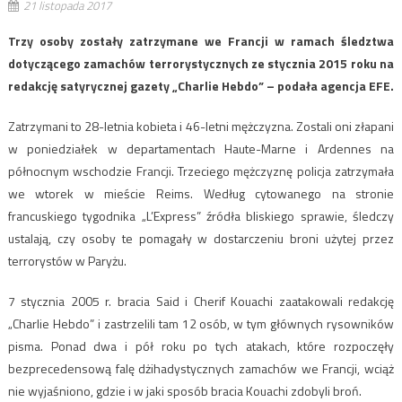
21 listopada 2017
Trzy osoby zostały zatrzymane we Francji w ramach śledztwa
dotyczącego zamachów terrorystycznych ze stycznia 2015 roku na
redakcję satyrycznej gazety „Charlie Hebdo” – podała agencja EFE.
Zatrzymani to 28-letnia kobieta i 46-letni mężczyzna. Zostali oni złapani
w poniedziałek w departamentach Haute-Marne i Ardennes na
północnym wschodzie Francji. Trzeciego mężczyznę policja zatrzymała
we wtorek w mieście Reims. Według cytowanego na stronie
francuskiego tygodnika „L’Express” źródła bliskiego sprawie, śledczy
ustalają, czy osoby te pomagały w dostarczeniu broni użytej przez
terrorystów w Paryżu.
7 stycznia 2005 r. bracia Said i Cherif Kouachi zaatakowali redakcję
„Charlie Hebdo” i zastrzelili tam 12 osób, w tym głównych rysowników
pisma. Ponad dwa i pół roku po tych atakach, które rozpoczęły
bezprecedensową falę dżihadystycznych zamachów we Francji, wciąż
nie wyjaśniono, gdzie i w jaki sposób bracia Kouachi zdobyli broń.