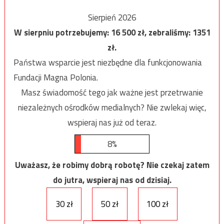
Sierpień 2026
W sierpniu potrzebujemy:
16 500
zł, zebraliśmy:
1351
zł.
Państwa wsparcie jest niezbędne dla funkcjonowania
Fundacji Magna Polonia.
Masz świadomość tego jak ważne jest przetrwanie
niezależnych ośrodków medialnych? Nie zwlekaj więc,
wspieraj nas już od teraz.
8%
Uważasz, że robimy dobrą robotę? Nie czekaj zatem
do jutra, wspieraj nas od dzisiaj.
30 zł
50 zł
100 zł