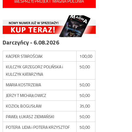
WESPRZYJ PROJEKT MAGNA POLONIA
Darczyńcy - 6.08.2026
KACPER STAROŚCIAK
100,00
KULCZYK GRZEGORZ POLIŃSKA i
50,00
KULCZYK KATARZYNA
MARIA KOSTRZEWA
50,00
JERZY T MICHAJŁOWICZ
50,00
KOZIOŁ BOGUSŁAW
35,00
PAWEŁ ŁUKASZ ZIEMIAŃSKI
50,00
POTERA LIDIA i POTERA KRZYSZTOF
50,00