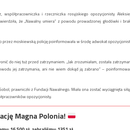
, współpracowniczka i rzeczniczka rosyjskiego opozycjonisty Aleksie
 twierdziła, że „Nawalny umiera” z powodu prowadzonej głodówki i bra
ego przez moskiewską policję poinformowała w środę adwokat opozycjonist
onić do niej tuż przed zatrzymaniem. „Jak zrozumiałam, została zatrzyma
i powodu jej zatrzymania, ani nie wiem dokąd ją zabrano” – poinformowa
bol, prawniczki z Fundacji Nawalnego. Miała ona zostać wyciągnięta siłą
półpracowników opozycjonisty.
ację Magna Polonia!
jemy:
16 500
zł, zebraliśmy:
1351
zł.