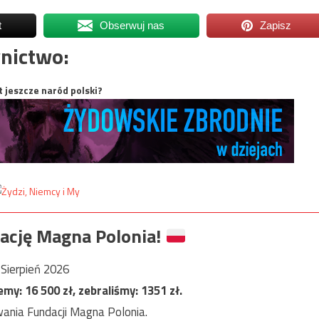
t
Obserwuj nas
Zapisz
nictwo:
t jeszcze naród polski?
ację Magna Polonia!
Sierpień 2026
jemy:
16 500
zł, zebraliśmy:
1351
zł.
ania Fundacji Magna Polonia.