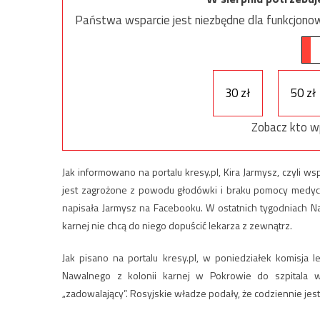
Państwa wsparcie jest niezbędne dla funkcjonow
30 zł
50 zł
Zobacz kto w
Jak informowano na portalu kresy.pl, Kira Jarmysz, czyli ws
jest zagrożone z powodu głodówki i braku pomocy medyczn
napisała Jarmysz na Facebooku. W ostatnich tygodniach Na
karnej nie chcą do niego dopuścić lekarza z zewnątrz.
Jak pisano na portalu kresy.pl, w poniedziałek komisja 
Nawalnego z kolonii karnej w Pokrowie do szpitala wi
„zadowalający”. Rosyjskie władze podały, że codziennie jes