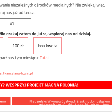
anie niezależnych ośrodków medialnych? Nie zwlekaj więc,
raj nas już od teraz.
8%
e czekaj zatem do jutra, wspieraj nas od dzisiaj.
100 zł
Inna kwota
parł nas tym miesiącu:
Tutaj
s://kancelaria-litwin.pl
MY? WESPRZYJ PROJEKT MAGNA POLONIA!
nem?
Niedzielski: W województwach śląskim, dolnośląskim,
wielkopolskim, łódzkim i opolskim utrzymujemy
dotychczasowe obostrzenia