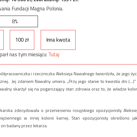
ania Fundacji Magna Polonia.
8%
100 zł
Inna kwota
parł nas tym miesiącu:
Tutaj
półpracowniczka i rzeczniczka Aleksieja Nawalnego twierdziła, że jego życ
ej. Jej zdaniem Nawalny umiera. „Przy jego stanie to kwestia dni (…)”
walny skarżył się na pogarszający stan zdrowia oraz to, że władze kolon
lekarska zdecydowała o przeniesieniu rosyjskiego opozycjonisty Aleksie
ęziennego w innej kolonii karnej. Stan opozycjonisty określono ja
t on badany przez lekarza.