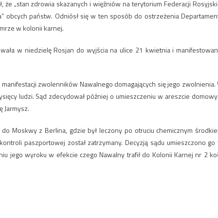
, że „stan zdrowia skazanych i więźniów na terytorium Federacji Rosyjski
a” obcych państw. Odniósł się w ten sposób do ostrzeżenia Departamen
mrze w kolonii karnej.
ała w niedzielę Rosjan do wyjścia na ulice 21 kwietnia i manifestowan
do manifestacji zwolenników Nawalnego domagających się jego zwolnienia.
 tysięcy ludzi. Sąd zdecydował później o umieszczeniu w areszcie domow
ę Jarmysz.
u do Moskwy z Berlina, gdzie był leczony po otruciu chemicznym środki
kontroli paszportowej został zatrzymany. Decyzją sądu umieszczono go
iu jego wyroku w efekcie czego Nawalny trafił do Kolonii Karnej nr 2 ko