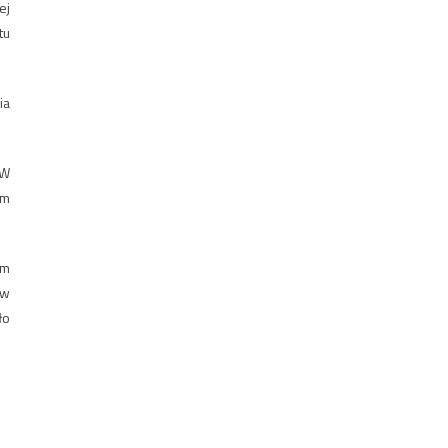
ej
tu
ia
 W
ym
em
 w
ło