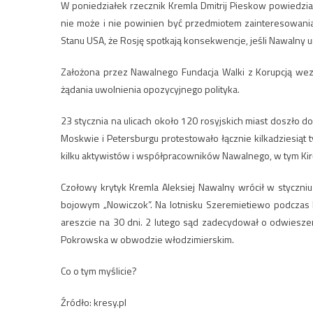
W poniedziałek rzecznik Kremla Dmitrij Pieskow powiedział
nie może i nie powinien być przedmiotem zainteresowani
Stanu USA, że Rosję spotkają konsekwencje, jeśli Nawalny u
Założona przez Nawalnego Fundacja Walki z Korupcją wezw
żądania uwolnienia opozycyjnego polityka.
23 stycznia na ulicach około 120 rosyjskich miast doszło 
Moskwie i Petersburgu protestowało łącznie kilkadziesiąt
kilku aktywistów i współpracowników Nawalnego, w tym Kir
Czołowy krytyk Kremla Aleksiej Nawalny wrócił w styczni
bojowym „Nowiczok”. Na lotnisku Szeremietiewo podczas 
areszcie na 30 dni. 2 lutego sąd zadecydował o odwieszen
Pokrowska w obwodzie włodzimierskim.
Co o tym myślicie?
Źródło: kresy.pl