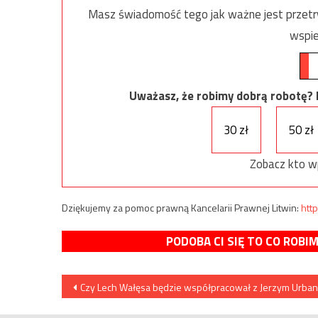
Masz świadomość tego jak ważne jest przetrw
wspie
Uważasz, że robimy dobrą robotę? Ni
30 zł
50 zł
Zobacz kto w
Dziękujemy za pomoc prawną Kancelarii Prawnej Litwin:
http
PODOBA CI SIĘ TO CO ROBI
Nawigacja
Czy Lech Wałęsa będzie współpracował z Jerzym Urba
wpisu