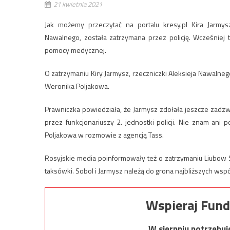
21 kwietnia 2021
Jak możemy przeczytać na portalu kresy.pl Kira Jarmysz
Nawalnego, została zatrzymana przez policję. Wcześniej
pomocy medycznej.
O zatrzymaniu Kiry Jarmysz, rzeczniczki Aleksieja Nawaln
Weronika Poljakowa.
Prawniczka powiedziała, że Jarmysz zdołała jeszcze zadzw
przez funkcjonariuszy 2. jednostki policji. Nie znam an
Poljakowa w rozmowie z agencją Tass.
Rosyjskie media poinformowały też o zatrzymaniu Liubow So
taksówki. Sobol i Jarmysz należą do grona najbliższych ws
Wspieraj Fund
W sierpniu potrzebu