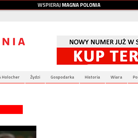
W
S
P
I
E
R
A
J
M
A
G
N
A
P
O
L
O
N
I
A
& Holocher
Żydzi
Gospodarka
Historia
Wiara
Po