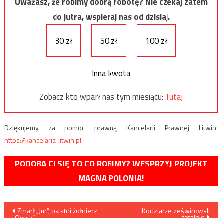
Uważasz, że robimy dobrą robotę? Nie czekaj zatem
do jutra, wspieraj nas od dzisiaj.
30 zł
50 zł
100 zł
Inna kwota
Zobacz kto wparł nas tym miesiącu:
Tutaj
Dziękujemy za pomoc prawną Kancelarii Prawnej Litwin:
https://kancelaria-litwin.pl
PODOBA CI SIĘ TO CO ROBIMY? WESPRZYJ PROJEKT
MAGNA POLONIA!
Nawigacja
Zmarł „Jur”, ostatni żołnierz
Kodziarze ześwirowali
totalnie
„Ognia”