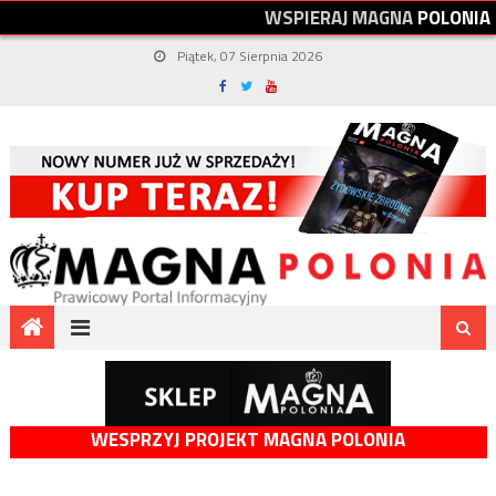
W
S
P
I
E
R
A
J
M
A
G
N
A
P
O
L
O
N
I
A
Piątek, 07 Sierpnia 2026
WESPRZYJ PROJEKT MAGNA POLONIA