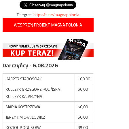
wpisu
Telegram
https://t.me/magnapolonia
WESPRZYJ PROJEKT MAGNA POLONIA
Darczyńcy - 6.08.2026
KACPER STAROŚCIAK
100,00
KULCZYK GRZEGORZ POLIŃSKA i
50,00
KULCZYK KATARZYNA
MARIA KOSTRZEWA
50,00
JERZY T MICHAJŁOWICZ
50,00
KOZIOŁ BOGUSŁAW
35,00