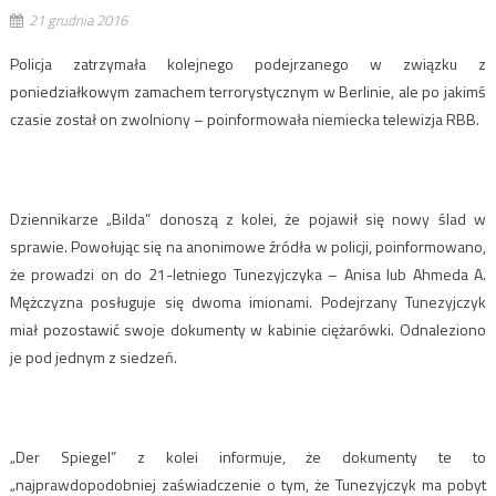
21 grudnia 2016
Policja zatrzymała kolejnego podejrzanego w związku z
poniedziałkowym zamachem terrorystycznym w Berlinie, ale po jakimś
czasie został on zwolniony – poinformowała niemiecka telewizja RBB.
Dziennikarze „Bilda” donoszą z kolei, że pojawił się nowy ślad w
sprawie. Powołując się na anonimowe źródła w policji, poinformowano,
że prowadzi on do 21-letniego Tunezyjczyka – Anisa lub Ahmeda A.
Mężczyzna posługuje się dwoma imionami. Podejrzany Tunezyjczyk
miał pozostawić swoje dokumenty w kabinie ciężarówki. Odnaleziono
je pod jednym z siedzeń.
„Der Spiegel” z kolei informuje, że dokumenty te to
„najprawdopodobniej zaświadczenie o tym, że Tunezyjczyk ma pobyt