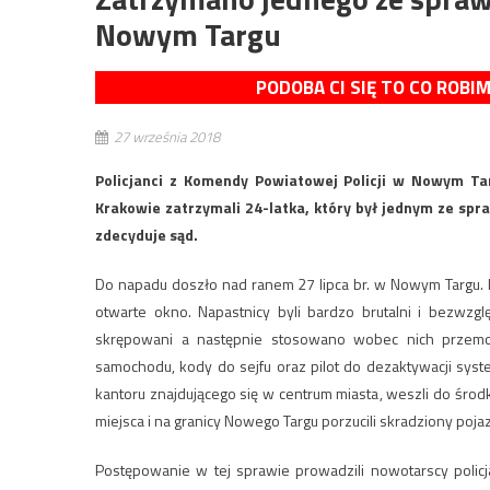
Nowym Targu
PODOBA CI SIĘ TO CO ROBI
27 września 2018
Policjanci z Komendy Powiatowej Policji w Nowym Ta
Krakowie zatrzymali 24-latka, który był jednym ze spr
zdecyduje sąd.
Do napadu doszło nad ranem 27 lipca br. w Nowym Targu.
otwarte okno. Napastnicy byli bardzo brutalni i bezwzgl
skrępowani a następnie stosowano wobec nich przemoc 
samochodu, kody do sejfu oraz pilot do dezaktywacji sys
kantoru znajdującego się w centrum miasta, weszli do środka
miejsca i na granicy Nowego Targu porzucili skradziony poja
Postępowanie w tej sprawie prowadzili nowotarscy polic