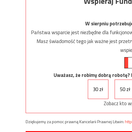
Wspieraj Fund
W sierpniu potrzebu
Państwa wsparcie jest niezbędne dla funkcjonow
Masz świadomość tego jak ważne jest przetrw
wspie
Uważasz, że robimy dobrą robotę? Ni
30 zł
50 zł
Zobacz kto w
Dziękujemy za pomoc prawną Kancelarii Prawnej Litwin:
http