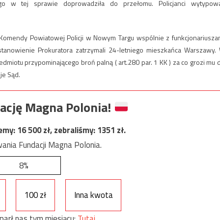
o w tej sprawie doprowadziła do przełomu. Policjanci wytypowa
 z Komendy Powiatowej Policji w Nowym Targu wspólnie z funkcjonariusza
stanowienie Prokuratora zatrzymali 24-letniego mieszkańca Warszawy.
dmiotu przypominającego broń palną ( art.280 par. 1 KK ) za co grozi mu 
je Sąd.
ację Magna Polonia!
jemy:
16 500
zł, zebraliśmy:
1351
zł.
ania Fundacji Magna Polonia.
8%
100 zł
Inna kwota
parł nas tym miesiącu:
Tutaj