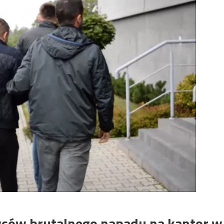
wców brutalnego napadu na kantor w