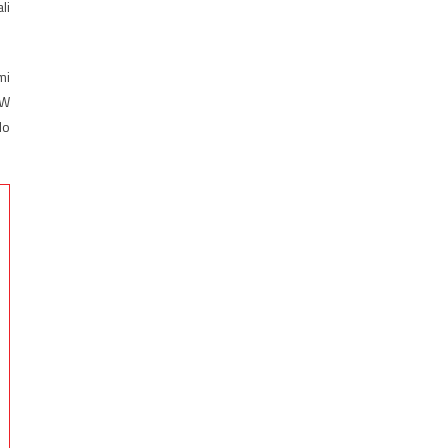
li
mi
 W
do