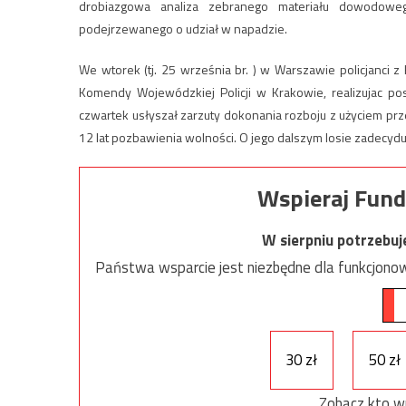
drobiazgowa analiza zebranego materiału dowodoweg
podejrzewanego o udział w napadzie.
We wtorek (tj. 25 września br. ) w Warszawie policjanci
Komendy Wojewódzkiej Policji w Krakowie, realizujac po
czwartek usłyszał zarzuty dokonania rozboju z użyciem prze
12 lat pozbawienia wolności. O jego dalszym losie zadecydu
Wspieraj Fund
W sierpniu potrzebu
Państwa wsparcie jest niezbędne dla funkcjonow
30 zł
50 zł
Zobacz kto w