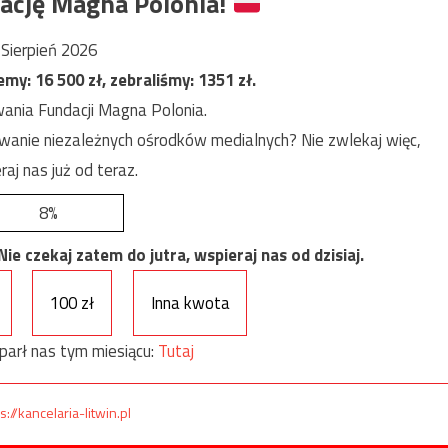
ację Magna Polonia!
Sierpień 2026
jemy:
16 500
zł, zebraliśmy:
1351
zł.
ania Fundacji Magna Polonia.
anie niezależnych ośrodków medialnych? Nie zwlekaj więc,
raj nas już od teraz.
8%
e czekaj zatem do jutra, wspieraj nas od dzisiaj.
100 zł
Inna kwota
parł nas tym miesiącu:
Tutaj
s://kancelaria-litwin.pl