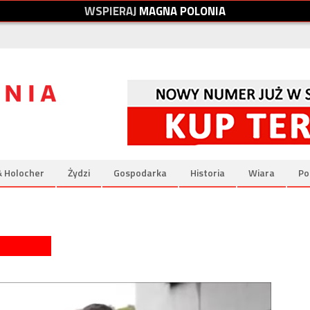
W
S
P
I
E
R
A
J
M
A
G
N
A
P
O
L
O
N
I
A
& Holocher
Żydzi
Gospodarka
Historia
Wiara
Po