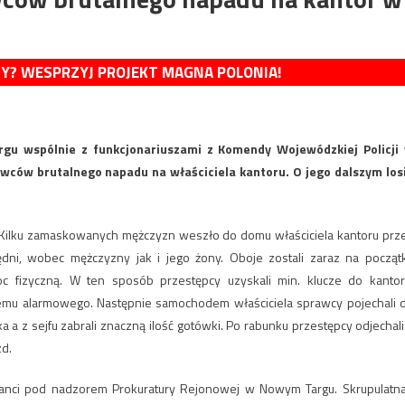
MY? WESPRZYJ PROJEKT MAGNA POLONIA!
rgu wspólnie z funkcjonariuszami z Komendy Wojewódzkiej Policji
awców brutalnego napadu na właściciela kantoru. O jego dalszym los
 Kilku zamaskowanych mężczyzn weszło do domu właściciela kantoru prz
ędni, wobec mężczyzny jak i jego żony. Oboje zostali zaraz na począt
fizyczną. W ten sposób przestępcy uzyskali min. klucze do kantor
temu alarmowego. Następnie samochodem właściciela sprawcy pojechali 
 a z sejfu zabrali znaczną ilość gotówki. Po rabunku przestępcy odjechali
zd.
janci pod nadzorem Prokuratury Rejonowej w Nowym Targu. Skrupulatna