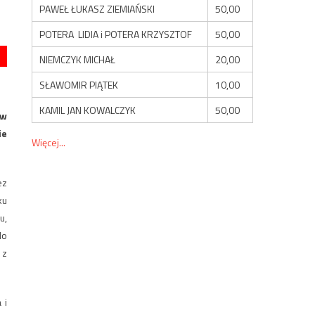
PAWEŁ ŁUKASZ ZIEMIAŃSKI
50,00
POTERA LIDIA i POTERA KRZYSZTOF
50,00
NIEMCZYK MICHAŁ
20,00
SŁAWOMIR PIĄTEK
10,00
KAMIL JAN KOWALCZYK
50,00
 w
ie
Więcej...
ez
ku
u,
do
 z
 i