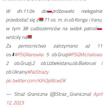
W dn.11.04 do
próbowało nielegalnie
przedostać się z
71 os. m. in.ob.Konga i Iranu,
w tym 38 cudzoziemców na widok patroli
wróciły na
Za pomocnictwo zatrzymano aż 11
os.⬇️
#PSGNarewka
5 ob.Gruzji
#PSGMichałowo
2 ob.Gruzji,2 ob.Uzbekistanu,ob.Białorusi i
ob.Ukrainy
#NaStraży
pic.twitter.com/KJhOpWcwDK
— Straż Graniczna (@Straz_Graniczna)
April
12, 2023