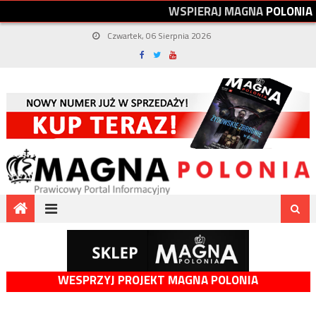
W
S
P
I
E
R
A
J
M
A
G
N
A
P
O
L
O
N
I
A
Czwartek, 06 Sierpnia 2026
WESPRZYJ PROJEKT MAGNA POLONIA