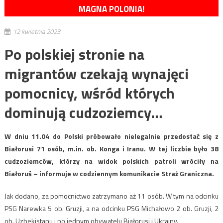
MAGNA POLONIA!
12 kwietnia 2023
Po polskiej stronie na
migrantów czekają wynajęci
pomocnicy, wśród których
dominują cudzoziemcy…
W dniu 11.04 do Polski próbowało nielegalnie przedostać się z
Białorusi 71 osób, m.in. ob. Konga i Iranu. W tej liczbie było 38
cudzoziemców, którzy na widok polskich patroli wróciły na
Białoruś – informuje w codziennym komunikacie Straż Graniczna.
Jak dodano, za pomocnictwo zatrzymano aż 11 osób. W tym na odcinku
PSG Narewka 5 ob. Gruzji, a na odcinku PSG Michałowo 2 ob. Gruzji, 2
ob. Uzbekistanu i po jednym obywatelu Białorusi i Ukrainy.