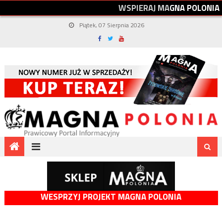
W
S
P
I
E
R
A
J
M
A
G
N
A
P
O
L
O
N
I
A
Piątek, 07 Sierpnia 2026
WESPRZYJ PROJEKT MAGNA POLONIA