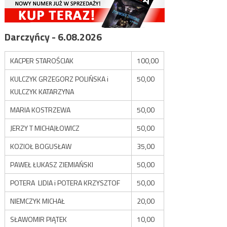
Darczyńcy - 6.08.2026
KACPER STAROŚCIAK
100,00
KULCZYK GRZEGORZ POLIŃSKA i
50,00
KULCZYK KATARZYNA
MARIA KOSTRZEWA
50,00
JERZY T MICHAJŁOWICZ
50,00
KOZIOŁ BOGUSŁAW
35,00
PAWEŁ ŁUKASZ ZIEMIAŃSKI
50,00
POTERA LIDIA i POTERA KRZYSZTOF
50,00
NIEMCZYK MICHAŁ
20,00
SŁAWOMIR PIĄTEK
10,00