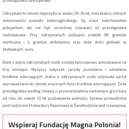
przestępstwa narkotykowe.
Zatrzymani to młodzi mężczyźni w wieku 20-36 lat, mieszkańcy różnych
miejscowości powiatu zielonogórskiego. Są znani sulechowskim
policjantom, ale nie byli wcześniej notowani za przestępstwa
narkotykowe. Przy zatrzymanych policjanci znaleźli 85 gramów
marihuany i 5 gramów amfetaminy oraz duże ilości gotówki w
złotówkach i euro.
Dwie z pięciu zatrzymanych osób zostały tymczasowo aresztowane na
trzy miesiące. Wszyscy usłyszeli zarzuty posiadania i udzielania
środków odurzających. Jedna z zatrzymanych osób usłyszała zarzut
wprowadzania do obrotu znacznych ilości środków odurzających. Za te
przestępstwa według Ustawy o przeciwdziałaniu narkomanii grozi kara
od roku do nawet 10 lat pozbawienia wolności. Sprawa prowadzona
pod nadzorem Prokuratury Rejonowej w Świebodzinie jest rozwojowa.
Wspieraj Fundację Magna Polonia!