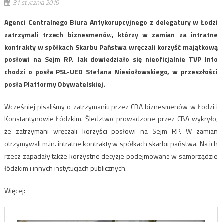
31 stycznia 2019
Agenci Centralnego Biura Antykorupcyjnego z delegatury w Łodzi
zatrzymali trzech biznesmenów, którzy w zamian za intratne
kontrakty w spółkach Skarbu Państwa wręczali korzyść majątkową
posłowi na Sejm RP. Jak dowiedziało się nieoficjalnie TVP Info
chodzi o posła PSL-UED Stefana Niesiołowskiego, w przeszłości
posła Platformy Obywatelskiej.
Wcześniej pisaliśmy o zatrzymaniu przez CBA biznesmenów w Łodzi i
Konstantynowie Łódzkim. Śledztwo prowadzone przez CBA wykryło,
że zatrzymani wręczali korzyści posłowi na Sejm RP. W zamian
otrzymywali m.in. intratne kontrakty w spółkach skarbu państwa. Na ich
rzecz zapadały także korzystne decyzje podejmowane w samorządzie
łódzkim i innych instytucjach publicznych.
Więcej: