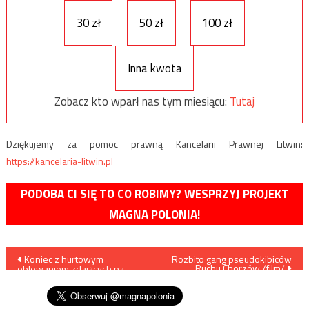
30 zł
50 zł
100 zł
Inna kwota
Zobacz kto wparł nas tym miesiącu:
Tutaj
Dziękujemy za pomoc prawną Kancelarii Prawnej Litwin:
https://kancelaria-litwin.pl
PODOBA CI SIĘ TO CO ROBIMY? WESPRZYJ PROJEKT
MAGNA POLONIA!
Nawigacja
Koniec z hurtowym
Rozbito gang pseudokibiców
Ruchu Chorzów /film/
oblewaniem zdających na
wpisu
prawo jazdy