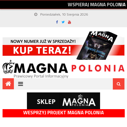
W
S
P
I
E
R
A
J
M
A
G
N
A
P
O
L
O
N
I
A
Poniedziałek, 10 Sierpnia 2026
WESPRZYJ PROJEKT MAGNA POLONIA