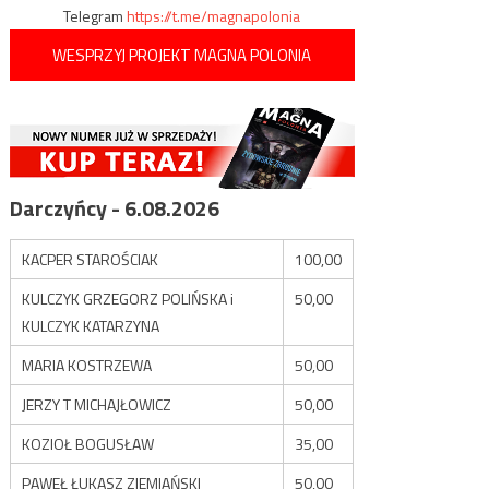
Telegram
https://t.me/magnapolonia
WESPRZYJ PROJEKT MAGNA POLONIA
Darczyńcy - 6.08.2026
KACPER STAROŚCIAK
100,00
KULCZYK GRZEGORZ POLIŃSKA i
50,00
KULCZYK KATARZYNA
MARIA KOSTRZEWA
50,00
JERZY T MICHAJŁOWICZ
50,00
KOZIOŁ BOGUSŁAW
35,00
PAWEŁ ŁUKASZ ZIEMIAŃSKI
50,00