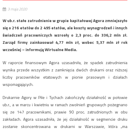
3 maja 2020
W ub.r. stałe zatrudnienie w grupie kapitałowej Agora zmniejszyło
się o 216 etatów do 2 495 etatów, ale koszty wynagrodzeń i innych
świadczeń pracowniczych wzrosły o 2,3 proc. do 336,2 mln zł.
Zarząd firmy zainkasował 4,77 mln zł, wobec 5,37 mln zł rok
wcześniej – informują Wirtualne Media.
W raporcie finansowym Agora uzasadniła, że spadek zatrudnienia
wynika przede wszystkim z zamknięcia dwóch drukarni oraz niższej
liczby pracowników etatowych w pionie prasowym i działach
wspomagających.
Drukarnie Agory w Pile i Tychach zakończyły działalność w połowie
ub.r., a w marcu i kwietniu w ramach zwolnień grupowych pożegnano
się ze 147 pracownikami, prawie 90 proc. zatrudnionych w obu
zakładach. Agora uzasadniła, że jej działalność w segmencie druku
zostanie skoncentrowana w drukarni w Warszawie, która „ma