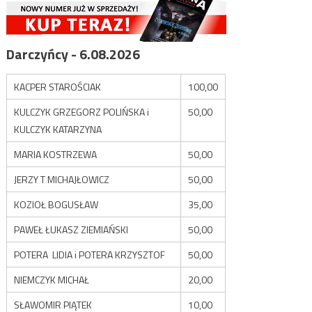
Darczyńcy - 6.08.2026
KACPER STAROŚCIAK
100,00
KULCZYK GRZEGORZ POLIŃSKA i
50,00
KULCZYK KATARZYNA
MARIA KOSTRZEWA
50,00
JERZY T MICHAJŁOWICZ
50,00
KOZIOŁ BOGUSŁAW
35,00
PAWEŁ ŁUKASZ ZIEMIAŃSKI
50,00
POTERA LIDIA i POTERA KRZYSZTOF
50,00
NIEMCZYK MICHAŁ
20,00
SŁAWOMIR PIĄTEK
10,00