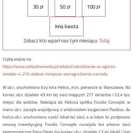
30 zł
50 zł
100 zł
Inna kwota
Zobacz kto wparł nas tym miesiącu:
Tutaj
Czytaj więcej na:
https://www.wirtualnemedia.pl/artykul/zatrudnienie-w-agorze-
zmalalo-o-216-etatow-mniejsze-wynagrodzenie-zarzadu
W ub.r. uruchomiono trzy kina Helios, m.in. pierwsze w Warszawie. Na
koniec ub.r. działało 49 kin tej sieci mających 277 ekranów i 52,4 tys.
miejsc dla widzów. Należąca do Heliosa spółka Foodio Concepts w
marcu ub.r. zaczęła współpracę z właścicielem burgerowni Pasibus, do
końca ub.r. uruchomiono sześć lokali tej sieci, a w lutym br. podpisano
umowę inwestycyjną. Foodio Concepts rozwijała też własne sieci
gastronomiczne Papa Diego (na koniec ub.r. działało 13 jej lokali) i Van