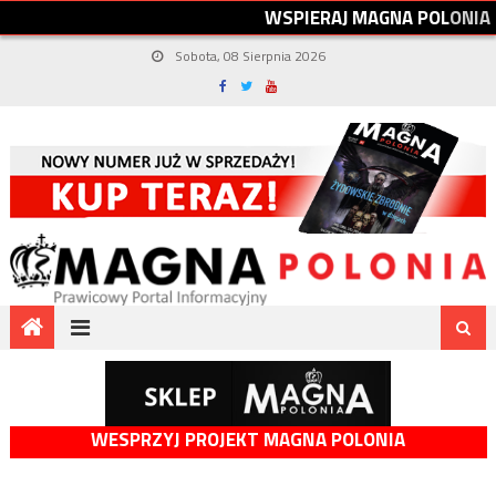
W
S
P
I
E
R
A
J
M
A
G
N
A
P
O
L
O
N
I
A
Sobota, 08 Sierpnia 2026
WESPRZYJ PROJEKT MAGNA POLONIA