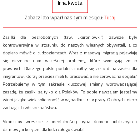
Inna kwota
Zobacz kto wparł nas tym miesiącu:
Tutaj
Zasiłki dla bezrobotnych (tzw. „kuroniówki”) zawsze były
kontrowersyjne w stosunku do naszych własnych obywateli, a co
dopiero mówić o cudzoziemcach. Wraz z masową imigracją pojawiają
się nieznane nam wcześniej problemy, które wymagają zmian
prawnych. Dlaczego polski podatnik miałby się zrzucać na zasiłki dla
imigrantów, którzy przecież mieli tu pracować, a nie żerować na socjalu?
Potrzebujemy w tym zakresie kluczowej zmiany, wprowadzającej
zasadę, że zasiłki są tylko dla Polaków. To sobie nawzajem jesteśmy
winni jakąkolwiek solidarność w wypadku utraty pracy. O obcych, niech
zadbają ich własne państwa.
Skończmy wreszcie z mentalnością bycia domem publicznym i
darmowym korytem dla ludzi całego świata!