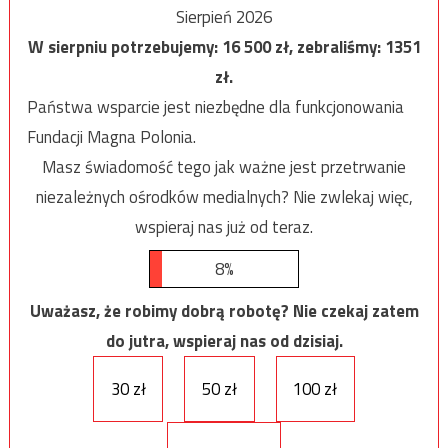
Sierpień 2026
W sierpniu potrzebujemy:
16 500
zł, zebraliśmy:
1351
zł.
Państwa wsparcie jest niezbędne dla funkcjonowania
Fundacji Magna Polonia.
Masz świadomość tego jak ważne jest przetrwanie
niezależnych ośrodków medialnych? Nie zwlekaj więc,
wspieraj nas już od teraz.
8%
Uważasz, że robimy dobrą robotę? Nie czekaj zatem
do jutra, wspieraj nas od dzisiaj.
30 zł
50 zł
100 zł