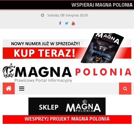
W
S
P
I
E
R
A
J
M
A
G
N
A
P
O
L
O
N
I
A
Sobota, 08 Sierpnia 2026
WESPRZYJ PROJEKT MAGNA POLONIA