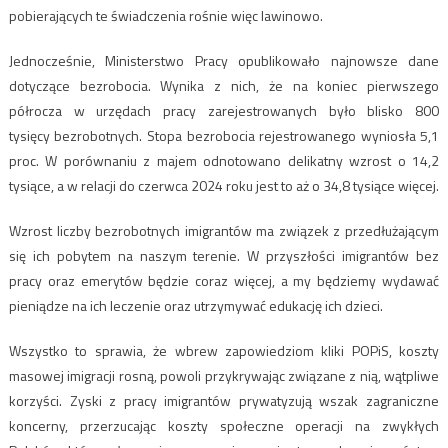
pobierających te świadczenia rośnie więc lawinowo.
Jednocześnie, Ministerstwo Pracy opublikowało najnowsze dane
dotyczące bezrobocia. Wynika z nich, że na koniec pierwszego
półrocza w urzędach pracy zarejestrowanych było blisko 800
tysięcy bezrobotnych. Stopa bezrobocia rejestrowanego wyniosła 5,1
proc. W porównaniu z majem odnotowano delikatny wzrost o 14,2
tysiące, a w relacji do czerwca 2024 roku jest to aż o 34,8 tysiące więcej.
Wzrost liczby bezrobotnych imigrantów ma związek z przedłużającym
się ich pobytem na naszym terenie. W przyszłości imigrantów bez
pracy oraz emerytów będzie coraz więcej, a my będziemy wydawać
pieniądze na ich leczenie oraz utrzymywać edukację ich dzieci.
Wszystko to sprawia, że wbrew zapowiedziom kliki POPiS, koszty
masowej imigracji rosną, powoli przykrywając związane z nią, wątpliwe
korzyści. Zyski z pracy imigrantów prywatyzują wszak zagraniczne
koncerny, przerzucając koszty społeczne operacji na zwykłych