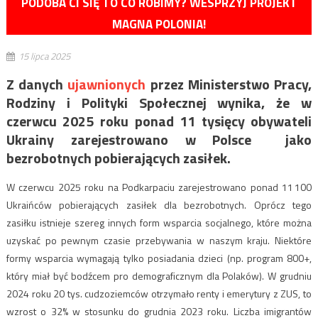
PODOBA CI SIĘ TO CO ROBIMY? WESPRZYJ PROJEKT
MAGNA POLONIA!
15 lipca 2025
Z danych
ujawnionych
przez Ministerstwo Pracy,
Rodziny i Polityki Społecznej wynika, że w
czerwcu 2025 roku ponad 11 tysięcy obywateli
Ukrainy zarejestrowano w Polsce jako
bezrobotnych pobierających zasiłek.
W czerwcu 2025 roku na Podkarpaciu zarejestrowano ponad 11 100
Ukraińców pobierających zasiłek dla bezrobotnych. Oprócz tego
zasiłku istnieje szereg innych form wsparcia socjalnego, które można
uzyskać po pewnym czasie przebywania w naszym kraju. Niektóre
formy wsparcia wymagają tylko posiadania dzieci (np. program 800+,
który miał być bodźcem pro demograficznym dla Polaków). W grudniu
2024 roku 20 tys. cudzoziemców otrzymało renty i emerytury z ZUS, to
wzrost o 32% w stosunku do grudnia 2023 roku. Liczba imigrantów