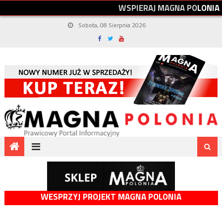
W
S
P
I
E
R
A
J
M
A
G
N
A
P
O
L
O
N
I
A
Sobota, 08 Sierpnia 2026
WESPRZYJ PROJEKT MAGNA POLONIA