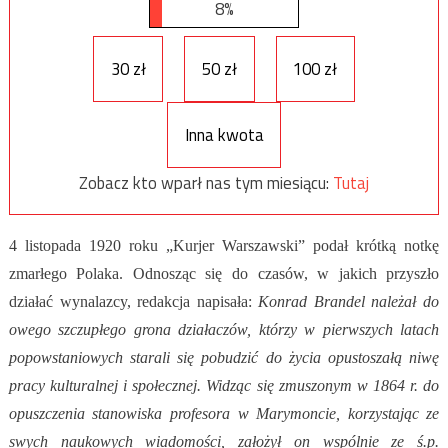
8%
30 zł
50 zł
100 zł
Inna kwota
Zobacz kto wparł nas tym miesiącu:
Tutaj
4 listopada 1920 roku „Kurjer Warszawski” podał krótką notkę
zmarłego Polaka. Odnosząc się do czasów, w jakich przyszło
działać wynalazcy, redakcja napisała:
Konrad Brandel należał do
owego szczupłego grona działaczów, którzy w pierwszych latach
popowstaniowych starali się pobudzić do życia opustoszałą niwę
pracy kulturalnej i społecznej. Widząc się zmuszonym w 1864 r. do
opuszczenia stanowiska profesora w Marymoncie, korzystając ze
swych naukowych wiadomości, założył on wspólnie ze ś.p.