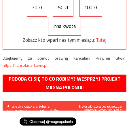
30 zł
50 zł
100 zł
Inna kwota
Zobacz kto wparł nas tym miesiącu:
Tutaj
Dziękujemy za pomoc prawną Kancelarii Prawnej Litwin:
https://kancelaria-litwin.pl
PODOBA CI SIĘ TO CO ROBIMY? WESPRZYJ PROJEKT
MAGNA POLONIA!
Nawigacja
Turecka ciężka artyleria
Trwa obława po ucieczce
więźnia, który zbiegł z
ostrzeliwuje miasto Ras al-Ajn
opolskiego szpitala
wpisu
/filmy/