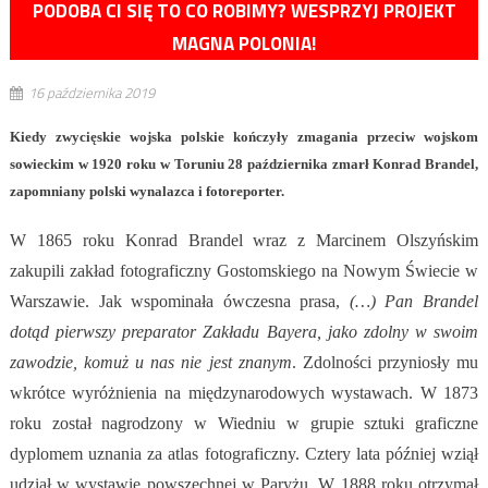
PODOBA CI SIĘ TO CO ROBIMY? WESPRZYJ PROJEKT
MAGNA POLONIA!
16 października 2019
Kiedy zwycięskie wojska polskie kończyły zmagania przeciw wojskom
sowieckim w 1920 roku w Toruniu 28 października zmarł Konrad Brandel,
zapomniany polski wynalazca i fotoreporter.
W 1865 roku Konrad Brandel wraz z Marcinem Olszyńskim
zakupili zakład fotograficzny Gostomskiego na Nowym Świecie w
Warszawie. Jak wspominała ówczesna prasa,
(…) Pan Brandel
dotąd pierwszy preparator Zakładu Bayera, jako zdolny w swoim
zawodzie, komuż u nas nie jest znanym
. Zdolności przyniosły mu
wkrótce wyróżnienia na międzynarodowych wystawach. W 1873
roku został nagrodzony w Wiedniu w grupie sztuki graficzne
dyplomem uznania za atlas fotograficzny. Cztery lata później wziął
udział w wystawie powszechnej w Paryżu. W 1888 roku otrzymał