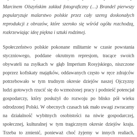
Marcinem Olszyńskim zakład fotograficzny (…) Brandel pierwszy
popularyzuje malarstwo polskie przez cały szereg doskonałych
reprodukcji z obrazów, które szeroko się wśród ogółu rozchodzą,
rozkrzewiając ideę piękna i sztuki rodzimej.
Społeczeństwo polskie pokonane militarnie w czasie powstania
styczniowego, poddane okrutnym represjom, tracące swoich
obywateli na zsyłkach w głąb Imperium Rosyjskiego, niszczone
poprzez kofiskaty majątków, oddawanych często w ręce zdrajców
potrzebowało w tym trudnym okresie dziejów naszej Ojczyzny
ludzi gotowych rzucić się do wzmożonej pracy i podnieść potencjał
gospodarczy, który posłużył do rozwoju po blisko pół wieku
odrodzonej Polski. W obecnych czasach tak mało uwagi zwracamy
na działalność wybitnych osobistości na niwie gospodarczej,
społecznej, kulturalnej w tym tragicznym okresie dziejów kraju.
Trzeba to zmienić, ponieważ choć żyjemy w innych realiach,