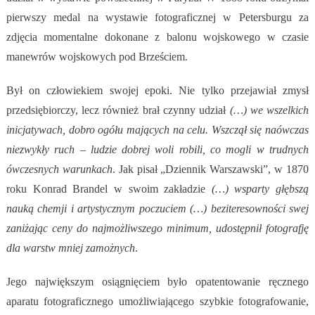
pierwszy medal na wystawie fotograficznej w Petersburgu za
zdjęcia momentalne dokonane z balonu wojskowego w czasie
manewrów wojskowych pod Brześciem.
Był on człowiekiem swojej epoki. Nie tylko przejawiał zmysł
przedsiębiorczy, lecz również brał czynny udział
(…) we wszelkich
inicjatywach, dobro ogółu mających na celu. Wszczął się naówczas
niezwykły ruch – ludzie dobrej woli robili, co mogli w trudnych
ówczesnych warunkach
. Jak pisał „Dziennik Warszawski”, w 1870
roku Konrad Brandel w swoim zakładzie
(…) wsparty głębszą
nauką chemji i artystycznym poczuciem (…) beziteresowności swej
zaniżając ceny do najmożliwszego minimum, udostępnił fotografję
dla warstw mniej zamożnych
.
Jego największym osiągnięciem było opatentowanie ręcznego
aparatu fotograficznego umożliwiającego szybkie fotografowanie,