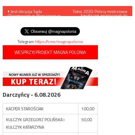
Nawigacja
Jest decyzja Sądu
Tokio 2020: Polscy mistrzowie
świata nie awansowali do
Okręgowego w Warszawie w
finału
wpisu
sprawie dopuszczenia
sędziego Tuleyi do pracy
Telegram
https://t.me/magnapolonia
WESPRZYJ PROJEKT MAGNA POLONIA
Darczyńcy - 6.08.2026
KACPER STAROŚCIAK
100,00
KULCZYK GRZEGORZ POLIŃSKA i
50,00
KULCZYK KATARZYNA