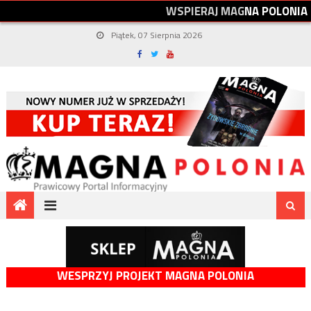
W
S
P
I
E
R
A
J
M
A
G
N
A
P
O
L
O
N
I
A
Piątek, 07 Sierpnia 2026
WESPRZYJ PROJEKT MAGNA POLONIA