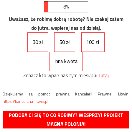
8%
Uważasz, że robimy dobrą robotę? Nie czekaj zatem
do jutra, wspieraj nas od dzisiaj.
30 zł
50 zł
100 zł
Inna kwota
Zobacz kto wparł nas tym miesiącu:
Tutaj
Dziękujemy za pomoc prawną Kancelarii Prawnej Litwin:
https://kancelaria-litwin.pl
PODOBA CI SIĘ TO CO ROBIMY? WESPRZYJ PROJEKT
MAGNA POLONIA!