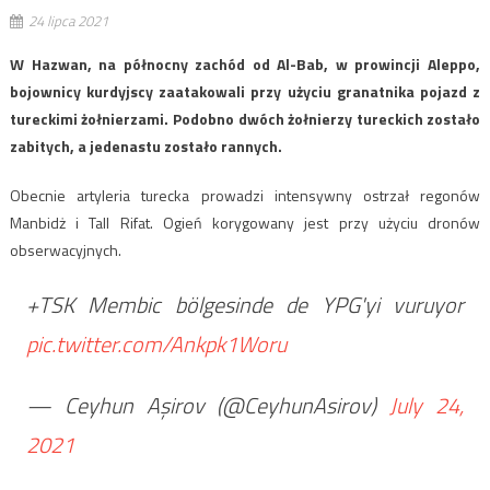
24 lipca 2021
W Hazwan, na północny zachód od Al-Bab, w prowincji Aleppo,
bojownicy kurdyjscy zaatakowali przy użyciu granatnika pojazd z
tureckimi żołnierzami. Podobno dwóch żołnierzy tureckich zostało
zabitych, a jedenastu zostało rannych.
Obecnie artyleria turecka prowadzi intensywny ostrzał regonów
Manbidż i Tall Rifat. Ogień korygowany jest przy użyciu dronów
obserwacyjnych.
+TSK Membic bölgesinde de YPG'yi vuruyor
pic.twitter.com/Ankpk1Woru
— Ceyhun Aşirov (@CeyhunAsirov)
July 24,
2021