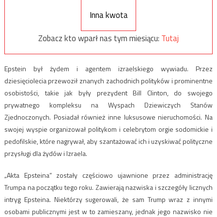
Inna kwota
Zobacz kto wparł nas tym miesiącu:
Tutaj
Epstein był żydem i agentem izraelskiego wywiadu. Przez
dziesięciolecia przewoził znanych zachodnich polityków i prominentne
osobistości, takie jak
były
prezydent Bill Clinton, do swojego
prywatnego kompleksu na Wyspach Dziewiczych Stanów
Zjednoczonych. Posiadał również inne
luksusowe nieruchomości
. Na
swojej wyspie organizował politykom i celebrytom orgie sodomickie i
pedofilskie, które nagrywał, aby szantażować ich i uzyskiwać polityczne
przysługi dla żydów i Izraela.
„Akta Epsteina” zostały
częściowo
ujawnione przez administrację
Trumpa na początku tego roku. Zawierają nazwiska i szczegóły licznych
intryg Epsteina. Niektórzy sugerowali, że sam Trump wraz z innymi
osobami publicznymi jest w to zamieszany, jednak jego nazwisko nie