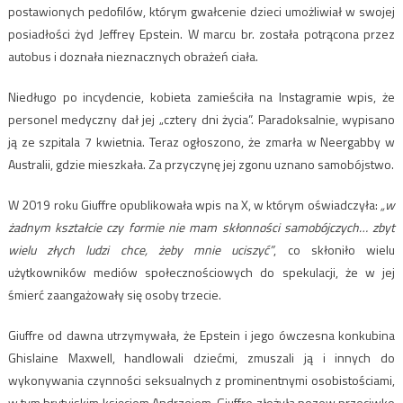
postawionych pedofilów, którym gwałcenie dzieci umożliwiał w swojej
posiadłości żyd Jeffrey Epstein. W marcu br. została potrącona przez
autobus i doznała nieznacznych obrażeń ciała.
Niedługo po incydencie, kobieta zamieściła na Instagramie wpis, że
personel medyczny dał jej „cztery dni życia”. Paradoksalnie, wypisano
ją ze szpitala 7 kwietnia. Teraz ogłoszono, że zmarła w Neergabby w
Australii, gdzie mieszkała. Za przyczynę jej zgonu uznano samobójstwo.
W 2019 roku Giuffre opublikowała wpis na X, w którym oświadczyła:
„w
żadnym kształcie czy formie nie mam skłonności samobójczych… zbyt
wielu złych ludzi chce, żeby mnie uciszyć”
, co skłoniło wielu
użytkowników mediów społecznościowych do spekulacji, że w jej
śmierć zaangażowały się osoby trzecie.
Giuffre od dawna utrzymywała, że Epstein i jego ówczesna konkubina
Ghislaine Maxwell, handlowali dziećmi, zmuszali ją i innych do
wykonywania czynności seksualnych z prominentnymi osobistościami,
w tym brytyjskim księciem Andrzejem. Giuffre złożyła pozew przeciwko