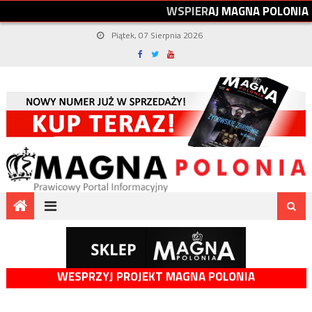
W
S
P
I
E
R
A
J
M
A
G
N
A
P
O
L
O
N
I
A
Piątek, 07 Sierpnia 2026
WESPRZYJ PROJEKT MAGNA POLONIA