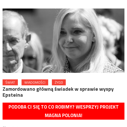
ŚWIAT
WIADOMOŚCI
ŻYDZI
Zamordowano główną świadek w sprawie wyspy
Epsteina
PODOBA CI SIĘ TO CO ROBIMY? WESPRZYJ PROJEKT
MAGNA POLONIA!