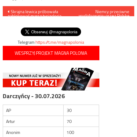
Nawigacja
Skrajna lewica próbowała
Niemcy przeciwne
wydobywaniu przez Polskę
zablokować marsz tysiąclecia
gazu. Co zrobi Tusk?
wpisu
koronacji Bolesława
Chrobrego
Telegram
https://t.me/magnapolonia
WESPRZYJ PROJEKT MAGNA POLONIA
Darczyńcy - 30.07.2026
AP
30
Artur
70
Anonim
100