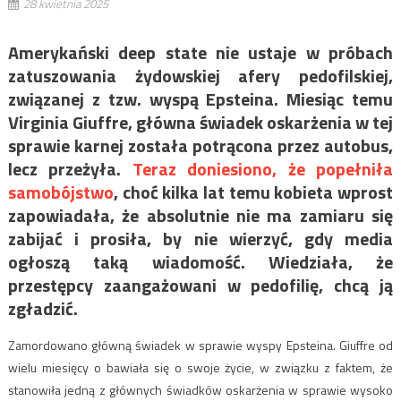
28 kwietnia 2025
Amerykański deep state nie ustaje w próbach
zatuszowania żydowskiej afery pedofilskiej,
związanej z tzw. wyspą Epsteina. Miesiąc temu
Virginia Giuffre, główna świadek oskarżenia w tej
sprawie karnej została potrącona przez autobus,
lecz przeżyła.
Teraz doniesiono, że popełniła
samobójstwo
, choć kilka lat temu kobieta wprost
zapowiadała, że absolutnie nie ma zamiaru się
zabijać i prosiła, by nie wierzyć, gdy media
ogłoszą taką wiadomość. Wiedziała, że
przestępcy zaangażowani w pedofilię, chcą ją
zgładzić.
Zamordowano główną świadek w sprawie wyspy Epsteina. Giuffre od
wielu miesięcy o bawiała się o swoje życie, w związku z faktem, że
stanowiła jedną z głównych świadków oskarżenia w sprawie wysoko