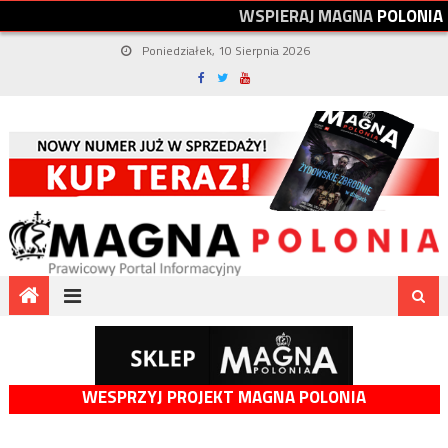
W
S
P
I
E
R
A
J
M
A
G
N
A
P
O
L
O
N
I
A
Poniedziałek, 10 Sierpnia 2026
WESPRZYJ PROJEKT MAGNA POLONIA