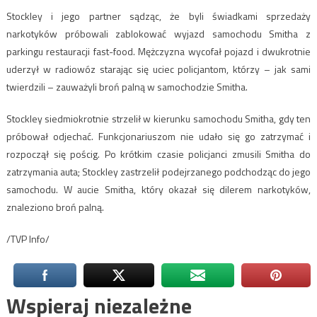
Stockley i jego partner sądząc, że byli świadkami sprzedaży
narkotyków próbowali zablokować wyjazd samochodu Smitha z
parkingu restauracji fast-food. Mężczyzna wycofał pojazd i dwukrotnie
uderzył w radiowóz starając się uciec policjantom, którzy – jak sami
twierdzili – zauważyli broń palną w samochodzie Smitha.
Stockley siedmiokrotnie strzelił w kierunku samochodu Smitha, gdy ten
próbował odjechać. Funkcjonariuszom nie udało się go zatrzymać i
rozpoczął się pościg. Po krótkim czasie policjanci zmusili Smitha do
zatrzymania auta; Stockley zastrzelił podejrzanego podchodząc do jego
samochodu. W aucie Smitha, który okazał się dilerem narkotyków,
znaleziono broń palną.
/TVP Info/
Wspieraj niezależne