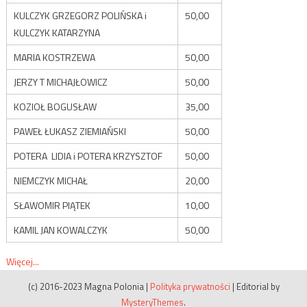
KULCZYK GRZEGORZ POLIŃSKA i
50,00
KULCZYK KATARZYNA
MARIA KOSTRZEWA
50,00
JERZY T MICHAJŁOWICZ
50,00
KOZIOŁ BOGUSŁAW
35,00
PAWEŁ ŁUKASZ ZIEMIAŃSKI
50,00
POTERA LIDIA i POTERA KRZYSZTOF
50,00
NIEMCZYK MICHAŁ
20,00
SŁAWOMIR PIĄTEK
10,00
KAMIL JAN KOWALCZYK
50,00
Więcej...
(c) 2016-2023 Magna Polonia
|
Polityka prywatności
|
Editorial by
MysteryThemes
.