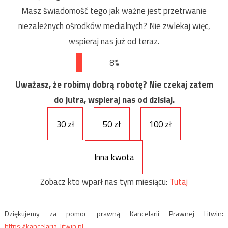
Masz świadomość tego jak ważne jest przetrwanie
niezależnych ośrodków medialnych? Nie zwlekaj więc,
wspieraj nas już od teraz.
8%
Uważasz, że robimy dobrą robotę? Nie czekaj zatem
do jutra, wspieraj nas od dzisiaj.
30 zł
50 zł
100 zł
Inna kwota
Zobacz kto wparł nas tym miesiącu:
Tutaj
Dziękujemy za pomoc prawną Kancelarii Prawnej Litwin:
https://kancelaria-litwin.pl