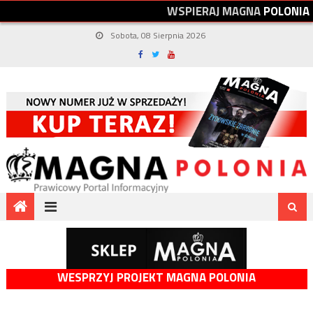
W
S
P
I
E
R
A
J
M
A
G
N
A
P
O
L
O
N
I
A
Sobota, 08 Sierpnia 2026
WESPRZYJ PROJEKT MAGNA POLONIA