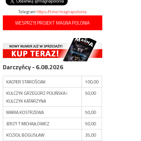
Telegram
https://t.me/magnapolonia
WESPRZYJ PROJEKT MAGNA POLONIA
Darczyńcy - 6.08.2026
KACPER STAROŚCIAK
100,00
KULCZYK GRZEGORZ POLIŃSKA i
50,00
KULCZYK KATARZYNA
MARIA KOSTRZEWA
50,00
JERZY T MICHAJŁOWICZ
50,00
KOZIOŁ BOGUSŁAW
35,00