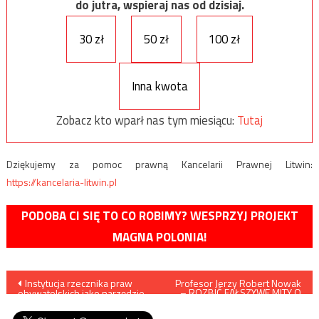
do jutra, wspieraj nas od dzisiaj.
30 zł
50 zł
100 zł
Inna kwota
Zobacz kto wparł nas tym miesiącu:
Tutaj
Dziękujemy za pomoc prawną Kancelarii Prawnej Litwin:
https://kancelaria-litwin.pl
PODOBA CI SIĘ TO CO ROBIMY? WESPRZYJ PROJEKT
MAGNA POLONIA!
Nawigacja
Instytucja rzecznika praw
Profesor Jerzy Robert Nowak
– ROZBIĆ FAŁSZYWE MITY O
obywatelskich jako narzędzie
HISTORII STOSUNKÓW
wpisu
totalitaryzmu
POLSKO-ŻYDOWSKICH