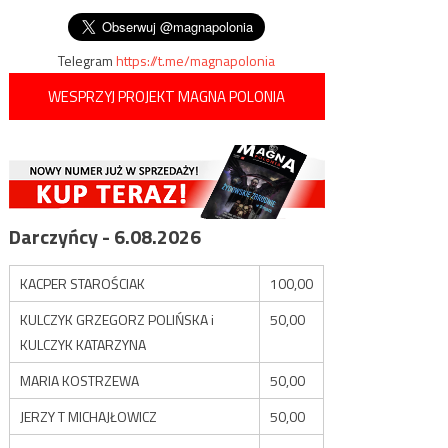
wpisu
telewizji
Telegram
https://t.me/magnapolonia
WESPRZYJ PROJEKT MAGNA POLONIA
Darczyńcy - 6.08.2026
KACPER STAROŚCIAK
100,00
KULCZYK GRZEGORZ POLIŃSKA i
50,00
KULCZYK KATARZYNA
MARIA KOSTRZEWA
50,00
JERZY T MICHAJŁOWICZ
50,00