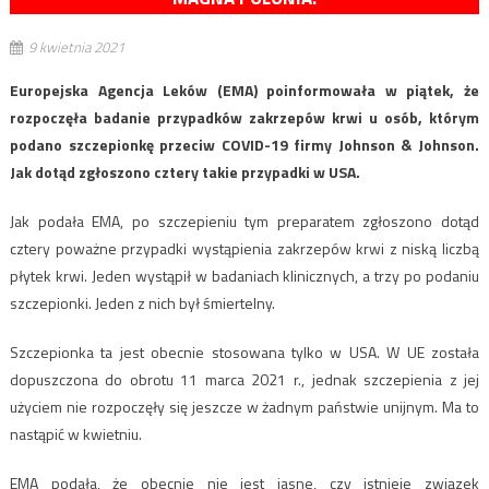
9 kwietnia 2021
Europejska Agencja Leków (EMA) poinformowała w piątek, że
rozpoczęła badanie przypadków zakrzepów krwi u osób, którym
podano szczepionkę przeciw COVID-19 firmy Johnson & Johnson.
Jak dotąd zgłoszono cztery takie przypadki w USA.
Jak podała EMA, po szczepieniu tym preparatem zgłoszono dotąd
cztery poważne przypadki wystąpienia zakrzepów krwi z niską liczbą
płytek krwi. Jeden wystąpił w badaniach klinicznych, a trzy po podaniu
szczepionki. Jeden z nich był śmiertelny.
Szczepionka ta jest obecnie stosowana tylko w USA. W UE została
dopuszczona do obrotu 11 marca 2021 r., jednak szczepienia z jej
użyciem nie rozpoczęły się jeszcze w żadnym państwie unijnym. Ma to
nastąpić w kwietniu.
EMA podała, że obecnie nie jest jasne, czy istnieje związek