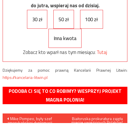
do jutra, wspieraj nas od dzisiaj.
30 zł
50 zł
100 zł
Inna kwota
Zobacz kto wparł nas tym miesiącu:
Tutaj
Dziękujemy za pomoc prawną Kancelarii Prawnej Litwin:
https://kancelaria-litwin.pl
PODOBA CI SIĘ TO CO ROBIMY? WESPRZYJ PROJEKT
MAGNA POLONIA!
Nawigacja
Mike Pompeo, były szef
Białoruska prokuratura zajęła
mienie uwięzionych Polaków!
amerykańskiej dyplomacji,
znalazł zatrudnienie w…