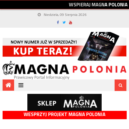
W
S
P
I
E
R
A
J
M
A
G
N
A
P
O
L
O
N
I
A
Niedziela, 09 Sierpnia 2026
WESPRZYJ PROJEKT MAGNA POLONIA