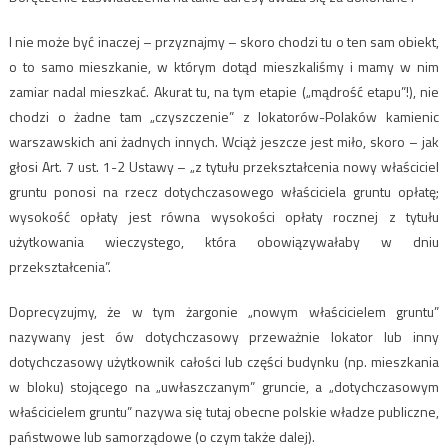
I nie może być inaczej – przyznajmy – skoro chodzi tu o ten sam obiekt,
o to samo mieszkanie, w którym dotąd mieszkaliśmy i mamy w nim
zamiar nadal mieszkać. Akurat tu, na tym etapie („mądrość etapu”!), nie
chodzi o żadne tam „czyszczenie” z lokatorów-Polaków kamienic
warszawskich ani żadnych innych. Wciąż jeszcze jest miło, skoro – jak
głosi Art. 7 ust. 1-2 Ustawy – „z tytułu przekształcenia nowy właściciel
gruntu ponosi na rzecz dotychczasowego właściciela gruntu opłatę;
wysokość opłaty jest równa wysokości opłaty rocznej z tytułu
użytkowania wieczystego, która obowiązywałaby w dniu
przekształcenia”.
Doprecyzujmy, że w tym żargonie „nowym właścicielem gruntu”
nazywany jest ów dotychczasowy przeważnie lokator lub inny
dotychczasowy użytkownik całości lub części budynku (np. mieszkania
w bloku) stojącego na „uwłaszczanym” gruncie, a „dotychczasowym
właścicielem gruntu” nazywa się tutaj obecne polskie władze publiczne,
państwowe lub samorządowe (o czym także dalej).