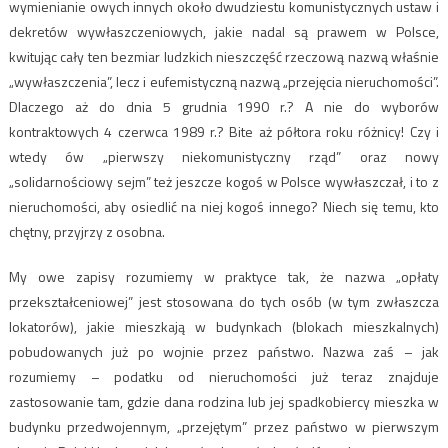
wymienianie owych innych około dwudziestu komunistycznych ustaw i
dekretów wywłaszczeniowych, jakie nadal są prawem w Polsce,
kwitując cały ten bezmiar ludzkich nieszczęść rzeczową nazwą właśnie
„wywłaszczenia”, lecz i eufemistyczną nazwą „przejęcia nieruchomości”.
Dlaczego aż do dnia 5 grudnia 1990 r.? A nie do wyborów
kontraktowych 4 czerwca 1989 r.? Bite aż półtora roku różnicy! Czy i
wtedy ów „pierwszy niekomunistyczny rząd” oraz nowy
„solidarnościowy sejm” też jeszcze kogoś w Polsce wywłaszczał, i to z
nieruchomości, aby osiedlić na niej kogoś innego? Niech się temu, kto
chętny, przyjrzy z osobna.
My owe zapisy rozumiemy w praktyce tak, że nazwa „opłaty
przekształceniowej” jest stosowana do tych osób (w tym zwłaszcza
lokatorów), jakie mieszkają w budynkach (blokach mieszkalnych)
pobudowanych już po wojnie przez państwo. Nazwa zaś – jak
rozumiemy – podatku od nieruchomości już teraz znajduje
zastosowanie tam, gdzie dana rodzina lub jej spadkobiercy mieszka w
budynku przedwojennym, „przejętym” przez państwo w pierwszym