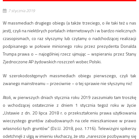
7 stycznia 2019
W massmediach drugiego obiegu (a także trzeciego, o ile taki też u nas
jest), czyli na niektórych portalach internetowych i w bardzo nielicznych
czasopismach, co raz słyszymy lub czytamy o nadchodzącej realizacji
podpisanego w połowie minionego roku przez prezydenta Donalda
Trumpa prawa o – najogólniej rzecz ujmując – wspieraniu przez Stany
Zjednoczone AP żydowskich roszczeń wobec Polski.
W szerokodostępnych massmediach obiegu pierwszego, czyli tak
zwanego mainstreamu – przeciwnie – o tej sprawie nie słyszymy nic!
Atoli, w pierwszych dniach stycznia roku 2019 zaszumiało tam troszkę
o wchodzącej ostatecznie z dniem 1 stycznia tegoż roku w życie
„Ustawie z dn. 20 lipca 2018 r. o przekształceniu prawa użytkowania
wieczystego gruntów zabudowanych na cele mieszkaniowe w prawo
własności tych gruntów” (Dz.U. 2018, poz. 1716). Telewizyjni spikerzy
odetchnęli z ulgą w imieniu słuchaczy, że oto „nareszcie pozbywamy się