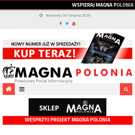
W
S
P
I
E
R
A
J
M
A
G
N
A
P
O
L
O
N
I
A
Niedziela, 09 Sierpnia 2026
WESPRZYJ PROJEKT MAGNA POLONIA