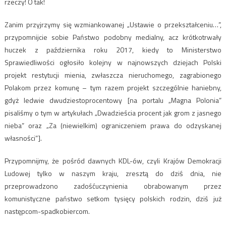
rzeczy! O tak!
Zanim przyjrzymy się wzmiankowanej „Ustawie o przekształceniu…”,
przypomnijcie sobie Państwo podobny medialny, acz krótkotrwały
huczek z października roku 2017, kiedy to Ministerstwo
Sprawiedliwości ogłosiło kolejny w najnowszych dziejach Polski
projekt restytucji mienia, zwłaszcza nieruchomego, zagrabionego
Polakom przez komunę – tym razem projekt szczególnie haniebny,
gdyż ledwie dwudziestoprocentowy [na portalu „Magna Polonia”
pisaliśmy o tym w artykułach „Dwadzieścia procent jak grom z jasnego
nieba” oraz „Za (niewielkim) ograniczeniem prawa do odzyskanej
własności”].
Przypomnijmy, że pośród dawnych KDL-ów, czyli Krajów Demokracji
Ludowej tylko w naszym kraju, zresztą do dziś dnia, nie
przeprowadzono zadośćuczynienia obrabowanym przez
komunistyczne państwo setkom tysięcy polskich rodzin, dziś już
następcom-spadkobiercom.