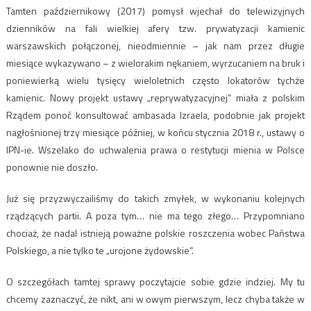
Tamten październikowy (2017) pomysł wjechał do telewizyjnych
dzienników na fali wielkiej afery tzw. prywatyzacji kamienic
warszawskich połączonej, nieodmiennie – jak nam przez długie
miesiące wykazywano – z wielorakim nękaniem, wyrzucaniem na bruk i
poniewierką wielu tysięcy wieloletnich często lokatorów tychże
kamienic. Nowy projekt ustawy „reprywatyzacyjnej” miała z polskim
Rządem ponoć konsultować ambasada Izraela, podobnie jak projekt
nagłośnionej trzy miesiące później, w końcu stycznia 2018 r., ustawy o
IPN-ie. Wszelako do uchwalenia prawa o restytucji mienia w Polsce
ponownie nie doszło.
Już się przyzwyczailiśmy do takich zmyłek, w wykonaniu kolejnych
rządzących partii. A poza tym… nie ma tego złego… Przypomniano
chociaż, że nadal istnieją poważne polskie roszczenia wobec Państwa
Polskiego, a nie tylko te „urojone żydowskie”.
O szczegółach tamtej sprawy poczytajcie sobie gdzie indziej. My tu
chcemy zaznaczyć, że nikt, ani w owym pierwszym, lecz chyba także w