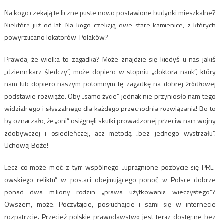
Na kogo czekają te liczne puste nowo postawione budynki mieszkalne?
Niektóre już od lat. Na kogo czekają owe stare kamienice, z których
powyrzucano lokatorów-Polaków?
Prawda, że wielka to zagadka? Może znajdzie się kiedyś u nas jakiś
„dziennikarz śledczy”, może dopiero w stopniu „doktora nauk”, który
nam lub dopiero naszym potomnym tę zagadkę na dobrej źródłowej
podstawie rozwiąże. Oby „samo życie” jednak nie przyniosło nam tego
widzialnego i słyszalnego dla każdego przechodnia rozwiązania! Bo to
by oznaczało, że „oni” osiągnęli skutki prowadzonej przeciw nam wojny
zdobywczej i osiedleńczej, acz metodą „bez jednego wystrzału”.
Uchowaj Boże!
Lecz co może mieć z tym wspólnego „upragnione pozbycie się PRL-
owskiego reliktu” w postaci obejmującego ponoć w Polsce dobrze
ponad dwa miliony rodzin „prawa użytkowania wieczystego”?
Owszem, może. Poczytajcie, posłuchajcie i sami się w internecie
rozpatrzcie. Przecież polskie prawodawstwo jest teraz dostępne bez