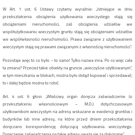
W Art. 1 ust. 6 Ustawy czytamy wyraźnie: „Istniejące w dniu
przekształcenia obciążenia użytkowania wieczystego stają się
obciążeniami nieruchomości, zaś obciążenia udziałów we
współużytkowaniu wieczystym gruntu stają się obciążeniami udziałów
we współwłasności nieruchomości. Prawa związane z użytkowaniem
wieczystym stają się prawami związanymi z własnością nieruchomości”.
Pozostaje więc to co było – to samo! Tylko nazwa inna. Po co więc cała
ta zmiana? Przecież takie obiekty na gruncie „wieczyście użytkowanym”,
w tym mieszkania w blokach, można było dotąd kupować i sprzedawać;
to i dalej będzie można to robić.
Art. 4 ust. 6 głosi: „Właściwy organ doręcza zaświadczenie (o
przekształceniu własnościowym – M.D.) dotychczasowym
użytkownikom wieczystym na adresy wskazane w ewidencji gruntów i
budynków lub inne adresy, na które przed dniem przekształcenia
doręczano korespondencję dotyczącą użytkowania wieczystego.
Doręczenie zaświadczenia na takie adresy uważa się za dokonane”.