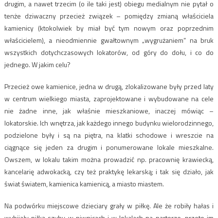
drugim, a nawet trzecim (o ile taki jest) obiegu medialnym nie pytał o
tenże dziwaczny przecież związek – pomiędzy zmianą właściciela
kamienicy (ktokolwiek by miał być tym nowym oraz poprzednim
właścicielem), a nieodmiennie gwałtownym „wygrużaniem” na bruk
wszystkich dotychczasowych lokatorów, od góry do dołu, i co do
jednego. W jakim celu?
Przecież owe kamienice, jedna w drugą, zlokalizowane były przed laty
w centrum wielkiego miasta, zaprojektowane i wybudowane na cele
nie żadne inne, jak właśnie mieszkaniowe, inaczej mówiąc –
lokatorskie. Ich wnętrza, jak każdego innego budynku wielorodzinnego,
podzielone były i są na piętra, na klatki schodowe i wreszcie na
ciągnące się jeden za drugim i ponumerowane lokale mieszkalne.
Owszem, w lokalu takim można prowadzić np. pracownię krawiecką,
kancelarię adwokacką, czy też praktykę lekarską; i tak się działo, jak
świat światem, kamienica kamienicą, a miasto miastem.
Na podwórku miejscowe dzieciary grały w piłkę. Ale że robiły hałas i
wybijały piłką szyby w piwnicach i w lokalach na parterze, przeto im