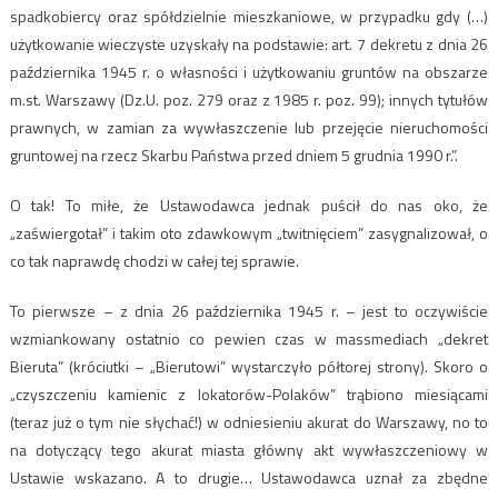
spadkobiercy oraz spółdzielnie mieszkaniowe, w przypadku gdy (…)
użytkowanie wieczyste uzyskały na podstawie: art. 7 dekretu z dnia 26
października 1945 r. o własności i użytkowaniu gruntów na obszarze
m.st. Warszawy (Dz.U. poz. 279 oraz z 1985 r. poz. 99); innych tytułów
prawnych, w zamian za wywłaszczenie lub przejęcie nieruchomości
gruntowej na rzecz Skarbu Państwa przed dniem 5 grudnia 1990 r.”.
O tak! To miłe, że Ustawodawca jednak puścił do nas oko, że
„zaświergotał” i takim oto zdawkowym „twitnięciem” zasygnalizował, o
co tak naprawdę chodzi w całej tej sprawie.
To pierwsze – z dnia 26 października 1945 r. – jest to oczywiście
wzmiankowany ostatnio co pewien czas w massmediach „dekret
Bieruta” (króciutki – „Bierutowi” wystarczyło półtorej strony). Skoro o
„czyszczeniu kamienic z lokatorów-Polaków” trąbiono miesiącami
(teraz już o tym nie słychać!) w odniesieniu akurat do Warszawy, no to
na dotyczący tego akurat miasta główny akt wywłaszczeniowy w
Ustawie wskazano. A to drugie… Ustawodawca uznał za zbędne