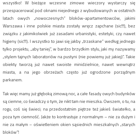
wszystko! W bieżące wczesne zimowe wieczory wystarczy się
przespacerować pod oknami niejednego z wybudowanych w ostatnich
latach owych „nowoczesnych” bloków-apartamentowców, jakimi
Warszawa i inne polskie miasta zostały wręcz zapchane (sic!!!), bez
związku z jakimikolwiek już zasadami urbanistyki, estetyki, czy nawet
higieny (sic!!!). I wszystko to jawi się jakby „trzaskane” według jednego
tylko projektu, „aby taniej”, w bardzo brzydkim stylu, jaki my nazywamy
„stylem tajnych laboratoriów na pustyni (nie powiemy już jakiej)”. Takie
obiekty tworzą już nawet swoiste minidzielnice, nawet wewnątrz
miasta, a na jego obrzeżach często już ogrodzone porządnym
parkanem.
Tak więc mamy już głęboką zimową noc, a całe fasady owych budynków
są ciemne, co świadczy o tym, że nikt tam nie mieszka. Owszem, o tu, na
rogu, coś się świeci; na przedostatnim piętrze też jakieś światełko, a
poza tym ciemność. Jakże to kontrastuje z normalnym – nie za dużym i
nie za małym – oświetleniem okien sąsiednich mieszkalnych „starych
bloków”!