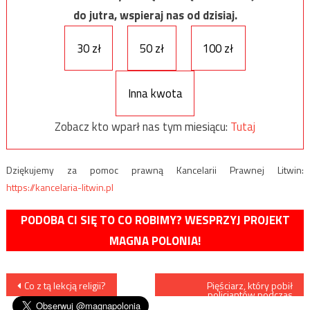
do jutra, wspieraj nas od dzisiaj.
30 zł
50 zł
100 zł
Inna kwota
Zobacz kto wparł nas tym miesiącu:
Tutaj
Dziękujemy za pomoc prawną Kancelarii Prawnej Litwin:
https://kancelaria-litwin.pl
PODOBA CI SIĘ TO CO ROBIMY? WESPRZYJ PROJEKT
MAGNA POLONIA!
Nawigacja
Co z tą lekcją religii?
Pięściarz, który pobił
policjantów podczas
sobotniego protestu „żółtych