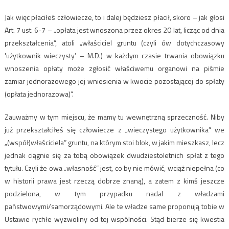
Jak więc płaciłeś człowiecze, to i dalej będziesz płacił, skoro – jak głosi
Art. 7 ust. 6-7 – „opłata jest wnoszona przez okres 20 lat, licząc od dnia
przekształcenia”, atoli „właściciel gruntu (czyli ów dotychczasowy
'użytkownik wieczysty’ – M.D.) w każdym czasie trwania obowiązku
wnoszenia opłaty może zgłosić właściwemu organowi na piśmie
zamiar jednorazowego jej wniesienia w kwocie pozostającej do spłaty
(opłata jednorazowa)”.
Zauważmy w tym miejscu, że mamy tu wewnętrzną sprzeczność. Niby
już przekształciłeś się człowiecze z „wieczystego użytkownika” we
„(współ)właściciela” gruntu, na którym stoi blok, w jakim mieszkasz, lecz
jednak ciągnie się za tobą obowiązek dwudziestoletnich spłat z tego
tytułu. Czyli że owa „własność” jest, co by nie mówić, wciąż niepełna (co
w historii prawa jest rzeczą dobrze znaną), a zatem z kimś jeszcze
podzielona, w tym przypadku nadal z władzami
państwowymi/samorządowymi. Ale te władze same proponują tobie w
Ustawie rychłe wyzwoliny od tej wspólności. Stąd bierze się kwestia