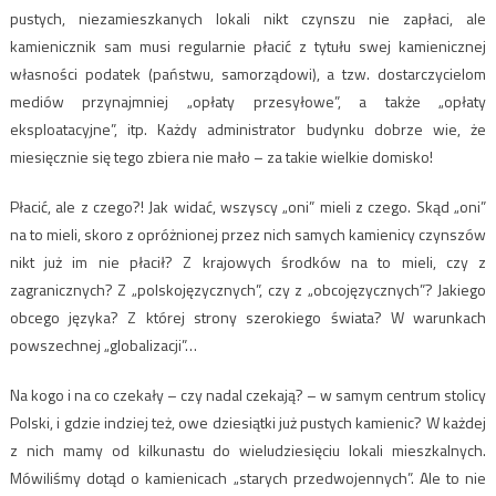
pustych, niezamieszkanych lokali nikt czynszu nie zapłaci, ale
kamienicznik sam musi regularnie płacić z tytułu swej kamienicznej
własności podatek (państwu, samorządowi), a tzw. dostarczycielom
mediów przynajmniej „opłaty przesyłowe”, a także „opłaty
eksploatacyjne”, itp. Każdy administrator budynku dobrze wie, że
miesięcznie się tego zbiera nie mało – za takie wielkie domisko!
Płacić, ale z czego?! Jak widać, wszyscy „oni” mieli z czego. Skąd „oni”
na to mieli, skoro z opróżnionej przez nich samych kamienicy czynszów
nikt już im nie płacił? Z krajowych środków na to mieli, czy z
zagranicznych? Z „polskojęzycznych”, czy z „obcojęzycznych”? Jakiego
obcego języka? Z której strony szerokiego świata? W warunkach
powszechnej „globalizacji”…
Na kogo i na co czekały – czy nadal czekają? – w samym centrum stolicy
Polski, i gdzie indziej też, owe dziesiątki już pustych kamienic? W każdej
z nich mamy od kilkunastu do wieludziesięciu lokali mieszkalnych.
Mówiliśmy dotąd o kamienicach „starych przedwojennych”. Ale to nie