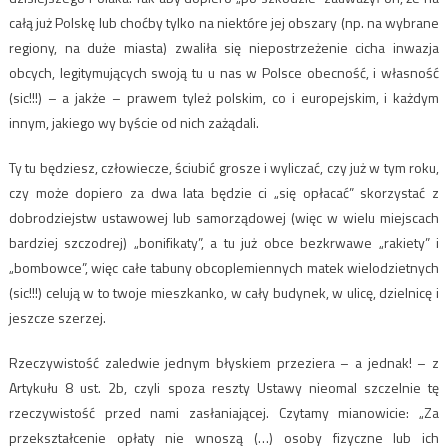
całą już Polskę lub choćby tylko na niektóre jej obszary (np. na wybrane
regiony, na duże miasta) zwaliła się niepostrzeżenie cicha inwazja
obcych, legitymujących swoją tu u nas w Polsce obecność, i własność
(sic!!!) – a jakże – prawem tyleż polskim, co i europejskim, i każdym
innym, jakiego wy byście od nich zażądali.
Ty tu będziesz, człowiecze, ściubić grosze i wyliczać, czy już w tym roku,
czy może dopiero za dwa lata będzie ci „się opłacać” skorzystać z
dobrodziejstw ustawowej lub samorządowej (więc w wielu miejscach
bardziej szczodrej) „bonifikaty”, a tu już obce bezkrwawe „rakiety” i
„bombowce”, więc całe tabuny obcoplemiennych matek wielodzietnych
(sic!!!) celują w to twoje mieszkanko, w cały budynek, w ulicę, dzielnicę i
jeszcze szerzej.
Rzeczywistość zaledwie jednym błyskiem przeziera – a jednak! – z
Artykułu 8 ust. 2b, czyli spoza reszty Ustawy nieomal szczelnie tę
rzeczywistość przed nami zasłaniającej. Czytamy mianowicie: „Za
przekształcenie opłaty nie wnoszą (…) osoby fizyczne lub ich