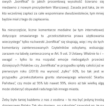
owych „bonifikat” (o jakich procentową wysokość ścierano się
niedawno z nowym prezydentem Warszawy). Zasada jest taka, że im
kto wcześniej zapłaci za całe wspomniane dwudziestolecie, tym mniej
będzie miał z tego do zapłacenia.
Na nieszczęście, liczne komentarze medialne (w tym internetowe)
dotyczące omawianego tu „przekształcenia prawa użytkowania
wieczystego” tylko na kwestii „bonifikat” się skupiają, więc i my do tych
komentarzy zainteresowanych Czytelników odsyłamy, wskazując
zarazem na tabelę zamieszczoną w Art. 9 ust. 3 Ustawy. Właśnie to i –
uwaga! – tylko to ma rozpalać emocje niebogatych przecież
dzisiejszych Polaków: czy „bonifikata” w przypadku spłaty całości już w
pierwszym roku (2019) ma wynosić „tylko” 60%, bo tak jest w
przypadku „przekształcenia gruntu stanowiącego własność Skarbu
Państwa”, czy może aż 95% lub nawet 99%, skoro aż tak wielką ulgą
może obdarzyć obywateli rada tego lub innego miasta.
Żeby było taniej każdemu z nas z osobna – to ma być jedyną troską
dzisiejszego Polaka. Tak aby dopiero „po szkodzie” zauważył on, że na