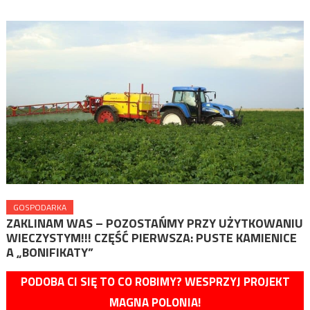
GOSPODARKA
ZAKLINAM WAS – POZOSTAŃMY PRZY UŻYTKOWANIU
WIECZYSTYM!!! CZĘŚĆ PIERWSZA: PUSTE KAMIENICE
A „BONIFIKATY”
PODOBA CI SIĘ TO CO ROBIMY? WESPRZYJ PROJEKT
MAGNA POLONIA!