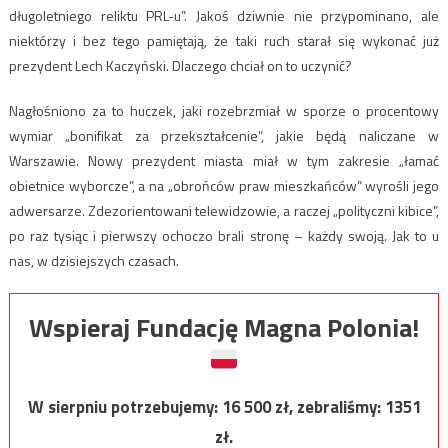
długoletniego reliktu PRL-u”. Jakoś dziwnie nie przypominano, ale
niektórzy i bez tego pamiętają, że taki ruch starał się wykonać już
prezydent Lech Kaczyński. Dlaczego chciał on to uczynić?
Nagłośniono za to huczek, jaki rozebrzmiał w sporze o procentowy
wymiar „bonifikat za przekształcenie”, jakie będą naliczane w
Warszawie. Nowy prezydent miasta miał w tym zakresie „łamać
obietnice wyborcze”, a na „obrońców praw mieszkańców” wyrośli jego
adwersarze. Zdezorientowani telewidzowie, a raczej „polityczni kibice”,
po raz tysiąc i pierwszy ochoczo brali stronę – każdy swoją. Jak to u
nas, w dzisiejszych czasach.
Wspieraj Fundację Magna Polonia!
W sierpniu potrzebujemy:
16 500
zł, zebraliśmy:
1351
zł.