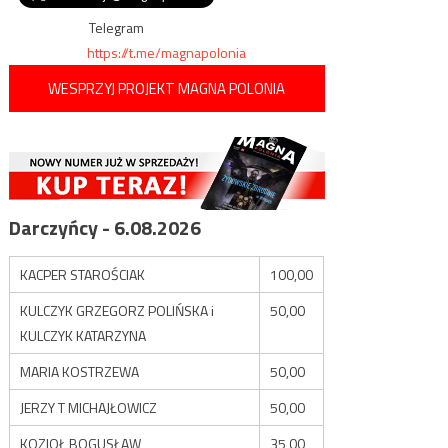
wpisu
kamizelek”w Paryżu, został
aresztowany.
Telegram
https://t.me/magnapolonia
WESPRZYJ PROJEKT MAGNA POLONIA
Darczyńcy - 6.08.2026
KACPER STAROŚCIAK
100,00
KULCZYK GRZEGORZ POLIŃSKA i
50,00
KULCZYK KATARZYNA
MARIA KOSTRZEWA
50,00
JERZY T MICHAJŁOWICZ
50,00
KOZIOŁ BOGUSŁAW
35,00