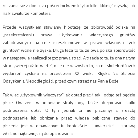
ruszania się z domu, za pośrednictwem li tylko kilku kliknięć myszką lub
na klawiaturze komputera.
Przede wszystkiem stawiamy hipotezę, że zbiorowość polska na
„przekształceniu prawa użytkowania wieczystego gruntów
zabudowanych na cele mieszkaniowe w prawo własności tych
gruntów” wcale nie zyska. Druga teza to ta, że owa polska zbiorowość
w następstwie realizacji tegoż prawa straci. A trzecia to ta, że ona na tym
straci „więcej niż to warte”, o ile nie wszystko to, co na skutek różnych
wydarzeń zyskała na przestrzeni XX wieku. Klęska Na Stulecie
Odzyskania Niepodległości; przed czym strzeż nas Panie Boże!
Tak więc „użytkownik wieczysty” jak dotąd płacił, tak i odtąd też będzie
płacił. Owszem, wspomniane straty mogą także obejmować skutki
podnoszenia opłat. O tym jednak tu nie piszemy; a zresztą
podnoszenie lub obniżanie przez władze publiczne stawek do
płacenia jest w omawianym tu kontekście – uwierzcie! – sprawą
właśnie najłatwiejszą do opanowania.