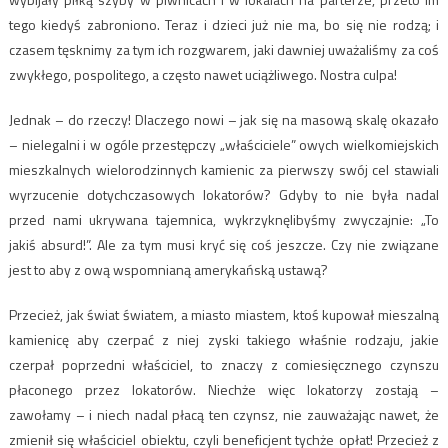
tego kiedyś zabroniono. Teraz i dzieci już nie ma, bo się nie rodzą; i
czasem tęsknimy za tym ich rozgwarem, jaki dawniej uważaliśmy za coś
zwykłego, pospolitego, a często nawet uciążliwego. Nostra culpa!
Jednak – do rzeczy! Dlaczego nowi – jak się na masową skalę okazało
– nielegalni i w ogóle przestępczy „właściciele” owych wielkomiejskich
mieszkalnych wielorodzinnych kamienic za pierwszy swój cel stawiali
wyrzucenie dotychczasowych lokatorów? Gdyby to nie była nadal
przed nami ukrywana tajemnica, wykrzyknęlibyśmy zwyczajnie: „To
jakiś absurd!”. Ale za tym musi kryć się coś jeszcze. Czy nie związane
jest to aby z ową wspomnianą amerykańską ustawą?
Przecież, jak świat światem, a miasto miastem, ktoś kupował mieszalną
kamienicę aby czerpać z niej zyski takiego właśnie rodzaju, jakie
czerpał poprzedni właściciel, to znaczy z comiesięcznego czynszu
płaconego przez lokatorów. Niechże więc lokatorzy zostają –
zawołamy – i niech nadal płacą ten czynsz, nie zauważając nawet, że
zmienił się właściciel obiektu, czyli beneficjent tychże opłat! Przecież z