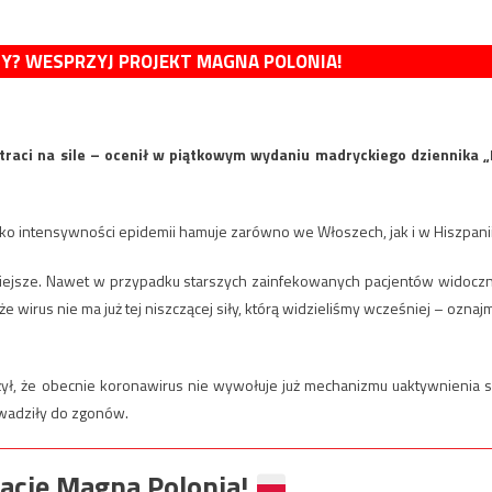
MY? WESPRZYJ PROJEKT MAGNA POLONIA!
traci na sile – ocenił w piątkowym wydaniu madryckiego dziennika „
ko intensywności epidemii hamuje zarówno we Włoszech, jak i w Hiszpanii
iejsze. Nawet w przypadku starszych zainfekowanych pacjentów widocz
irus nie ma już tej niszczącej siły, którą widzieliśmy wcześniej – oznajm
ył, że obecnie koronawirus nie wywołuje już mechanizmu uaktywnienia s
owadziły do zgonów.
ację Magna Polonia!