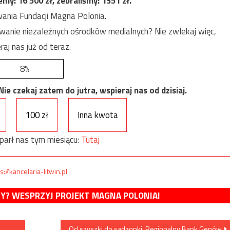
jemy:
16 500
zł, zebraliśmy:
1351
zł.
ania Fundacji Magna Polonia.
anie niezależnych ośrodków medialnych? Nie zwlekaj więc,
raj nas już od teraz.
8%
e czekaj zatem do jutra, wspieraj nas od dzisiaj.
100 zł
Inna kwota
parł nas tym miesiącu:
Tutaj
s://kancelaria-litwin.pl
MY? WESPRZYJ PROJEKT MAGNA POLONIA!
Od szyszki do sadzonki. Regionalny Bank Genów