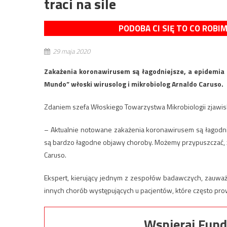
traci na sile
PODOBA CI SIĘ TO CO ROBI
29 maja 2020
Zakażenia koronawirusem są łagodniejsze, a epidemia 
Mundo” włoski wirusolog i mikrobiolog Arnaldo Caruso.
Zdaniem szefa Włoskiego Towarzystwa Mikrobiologii zjawis
– Aktualnie notowane zakażenia koronawirusem są łagodn
są bardzo łagodne objawy choroby. Możemy przypuszczać, że w
Caruso.
Ekspert, kierujący jednym z zespołów badawczych, zauważ
innych chorób występujących u pacjentów, które często pr
Wspieraj Fund