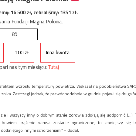
jemy:
16 500
zł, zebraliśmy:
1351
zł.
ania Fundacji Magna Polonia.
8%
100 zł
Inna kwota
parł nas tym miesiącu:
Tutaj
 efektem wzrostu temperatury powietrza. Wskazał na podobieństwa SAR
znika. Zastrzegł jednak, że prawdopodobnie w grudniu pojawi się druga fa
udzie i wszyscy inny o dobrym stanie zdrowia zdołają się uodpornić (…). 
 bowiem krążenie wirusa zostanie ograniczone, to zmniejszy się t
 dotkniętego innymi schorzeniami” – dodał.