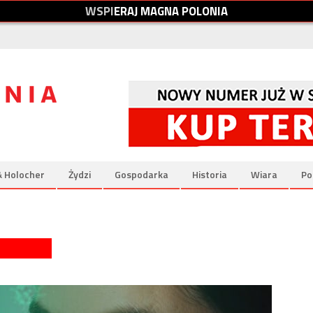
W
S
P
I
E
R
A
J
M
A
G
N
A
P
O
L
O
N
I
A
& Holocher
Żydzi
Gospodarka
Historia
Wiara
Po