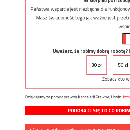
W sierpniu potrzebu
Państwa wsparcie jest niezbędne dla funkcjonow
Masz świadomość tego jak ważne jest przetrw
wspie
Uważasz, że robimy dobrą robotę? Ni
30 zł
50 zł
Zobacz kto w
Dziękujemy za pomoc prawną Kancelarii Prawnej Litwin:
http
PODOBA CI SIĘ TO CO ROBI
Nawigacja
Ordo Iuris walczy z hejtem w Internecie i zawiadamia