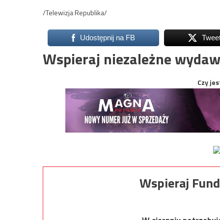
/Telewizja Republika/
Udostępnij na FB
Twee
Wspieraj niezależne wydaw
Czy jes
Wspieraj Fund