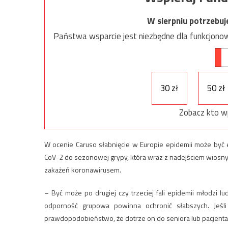
W sierpniu potrzebu
Państwa wsparcie jest niezbędne dla funkcjonow
30 zł
50 zł
Zobacz kto w
W ocenie Caruso słabnięcie w Europie epidemii może być
CoV-2 do sezonowej grypy, która wraz z nadejściem wiosny 
zakażeń koronawirusem.
– Być może po drugiej czy trzeciej fali epidemii młodzi l
odporność grupowa powinna ochronić słabszych. Jeśli
prawdopodobieństwo, że dotrze on do seniora lub pacjenta