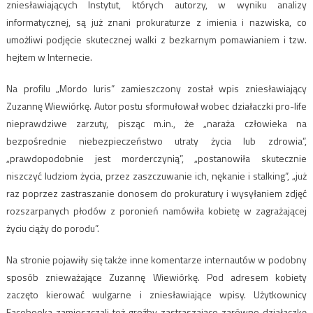
zniesławiających Instytut, których autorzy, w wyniku analizy
informatycznej, są już znani prokuraturze z imienia i nazwiska, co
umożliwi podjęcie skutecznej walki z bezkarnym pomawianiem i tzw.
hejtem w Internecie.
Na profilu „Mordo Iuris” zamieszczony został wpis zniesławiający
Zuzannę Wiewiórkę. Autor postu sformułował wobec działaczki pro-life
nieprawdziwe zarzuty, pisząc m.in., że „naraża człowieka na
bezpośrednie niebezpieczeństwo utraty życia lub zdrowia”,
„prawdopodobnie jest morderczynią”, „postanowiła skutecznie
niszczyć ludziom życia, przez zaszczuwanie ich, nękanie i stalking”, „już
raz poprzez zastraszanie donosem do prokuratury i wysyłaniem zdjęć
rozszarpanych płodów z poronień namówiła kobietę w zagrażającej
życiu ciąży do porodu”.
Na stronie pojawiły się także inne komentarze internautów w podobny
sposób znieważające Zuzannę Wiewiórkę. Pod adresem kobiety
zaczęto kierować wulgarne i zniesławiające wpisy. Użytkownicy
Facebooka zamieszczali też groźby zastraszające zarówno działaczkę