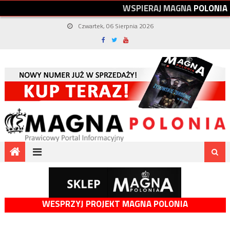
W
S
P
I
E
R
A
J
M
A
G
N
A
P
O
L
O
N
I
A
Czwartek, 06 Sierpnia 2026
WESPRZYJ PROJEKT MAGNA POLONIA