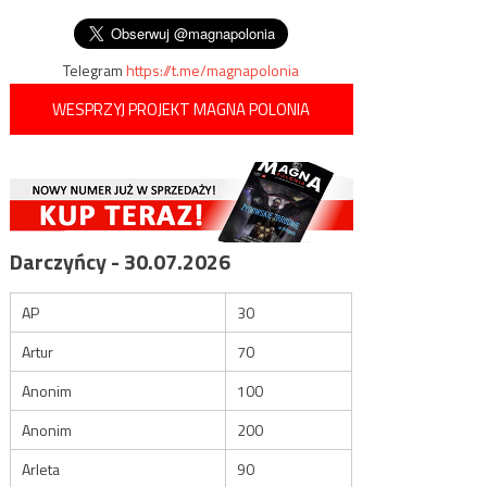
koronawirus traci na sile
wpisu
stadiony
Telegram
https://t.me/magnapolonia
WESPRZYJ PROJEKT MAGNA POLONIA
Darczyńcy - 30.07.2026
AP
30
Artur
70
Anonim
100
Anonim
200
Arleta
90