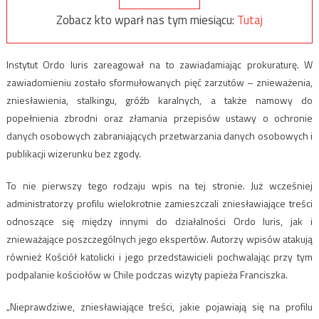
Zobacz kto wparł nas tym miesiącu:
Tutaj
Instytut Ordo Iuris zareagował na to zawiadamiając prokuraturę. W
zawiadomieniu zostało sformułowanych pięć zarzutów – znieważenia,
zniesławienia, stalkingu, gróźb karalnych, a także namowy do
popełnienia zbrodni oraz złamania przepisów ustawy o ochronie
danych osobowych zabraniających przetwarzania danych osobowych i
publikacji wizerunku bez zgody.
To nie pierwszy tego rodzaju wpis na tej stronie. Już wcześniej
administratorzy profilu wielokrotnie zamieszczali zniesławiające treści
odnoszące się między innymi do działalności Ordo Iuris, jak i
znieważające poszczególnych jego ekspertów. Autorzy wpisów atakują
również Kościół katolicki i jego przedstawicieli pochwalając przy tym
podpalanie kościołów w Chile podczas wizyty papieża Franciszka.
„Nieprawdziwe, zniesławiające treści, jakie pojawiają się na profilu