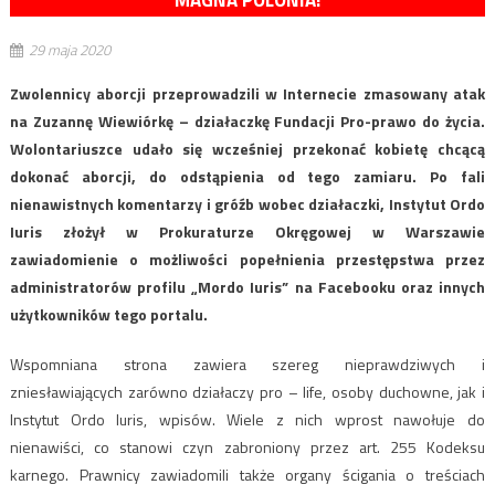
MAGNA POLONIA!
29 maja 2020
Zwolennicy aborcji przeprowadzili w Internecie zmasowany atak
na Zuzannę Wiewiórkę – działaczkę Fundacji Pro-prawo do życia.
Wolontariuszce udało się wcześniej przekonać kobietę chcącą
dokonać aborcji, do odstąpienia od tego zamiaru. Po fali
nienawistnych komentarzy i gróźb wobec działaczki, Instytut Ordo
Iuris złożył w Prokuraturze Okręgowej w Warszawie
zawiadomienie o możliwości popełnienia przestępstwa przez
administratorów profilu „Mordo Iuris” na Facebooku oraz innych
użytkowników tego portalu.
Wspomniana strona zawiera szereg nieprawdziwych i
zniesławiających zarówno działaczy pro – life, osoby duchowne, jak i
Instytut Ordo Iuris, wpisów. Wiele z nich wprost nawołuje do
nienawiści, co stanowi czyn zabroniony przez art. 255 Kodeksu
karnego. Prawnicy zawiadomili także organy ścigania o treściach