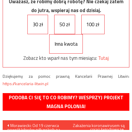
Uważasz, że robimy dobrą robotę? Nie czekaj zatem
do jutra, wspieraj nas od dzisiaj.
30 zł
50 zł
100 zł
Inna kwota
Zobacz kto wparł nas tym miesiącu:
Tutaj
Dziękujemy za pomoc prawną Kancelarii Prawnej Litwin:
https://kancelaria-litwin.pl
PODOBA CI SIĘ TO CO ROBIMY? WESPRZYJ PROJEKT
MAGNA POLONIA!
Nawigacja
Morawiecki: Od 19 czerwca
Zakażenia koronawirusem są
coraz łagodniejsze,
powrót kibiców piłkarskich na