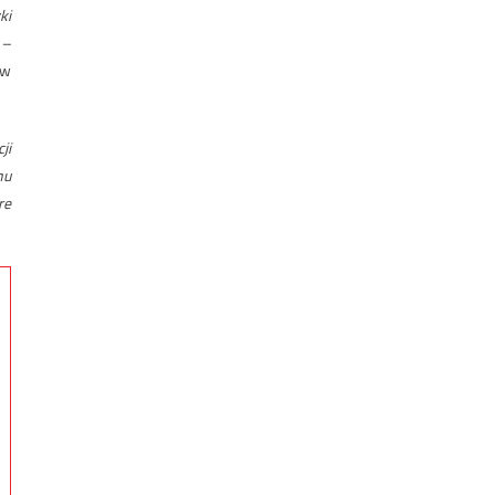
ki
 –
 w
ji
hu
re