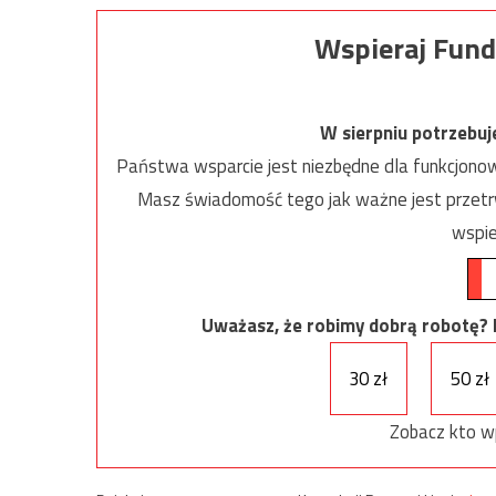
Wspieraj Fund
W sierpniu potrzebu
Państwa wsparcie jest niezbędne dla funkcjonow
Masz świadomość tego jak ważne jest przetrw
wspie
Uważasz, że robimy dobrą robotę? Ni
30 zł
50 zł
Zobacz kto w