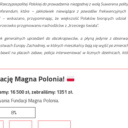
zeczypospolitej Polskiej do prowadzenia niezgodnej z wolą Suwerena polity
referendum, które – jakkolwiek niewiążące z powodów frekwencyjnych
” – wskazano, przypominając, że większość Polaków biorących udział
rzeciwko przyjmowaniu nachodźców z „trzeciego świata”.
k generalnych uprzedzeń do obcokrajowców, a płyną jedynie z obserwac
twach Europy Zachodniej, w których mieszkańcy boją się wyjść po zmierzc
 bawić na placach zabaw, policja interweniować w licznych dzielnicach, któ
ację Magna Polonia!
jemy:
16 500
zł, zebraliśmy:
1351
zł.
ania Fundacji Magna Polonia.
8%