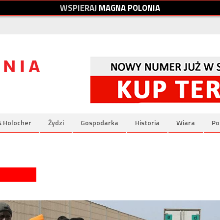
W
S
P
I
E
R
A
J
M
A
G
N
A
P
O
L
O
N
I
A
& Holocher
Żydzi
Gospodarka
Historia
Wiara
Po