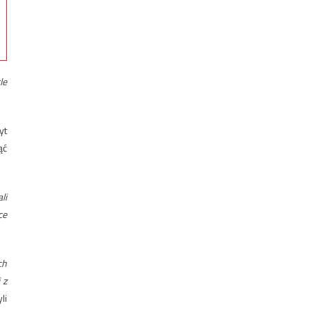
le
yt
ąć
li
ce
ch
 z
li