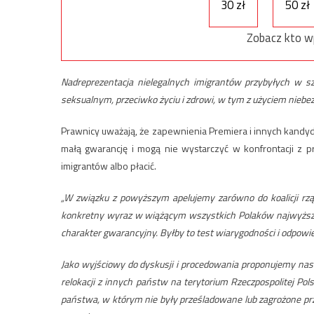
30 zł
50 zł
Zobacz kto w
Nadreprezentacja nielegalnych imigrantów przybyłych w s
seksualnym, przeciwko życiu i zdrowi, w tym z użyciem niebe
Prawnicy uważają, że zapewnienia Premiera i innych kandyd
małą gwarancję i mogą nie wystarczyć w konfrontacji z p
imigrantów albo płacić.
„W związku z powyższym apelujemy zarówno do koalicji rząd
konkretny wyraz w wiążącym wszystkich Polaków najwyższy
charakter gwarancyjny. Byłby to test wiarygodności i odpowi
Jako wyjściowy do dyskusji i procedowania proponujemy nast
relokacji z innych państw na terytorium Rzeczpospolitej Pols
państwa, w którym nie były prześladowane lub zagrożone prz