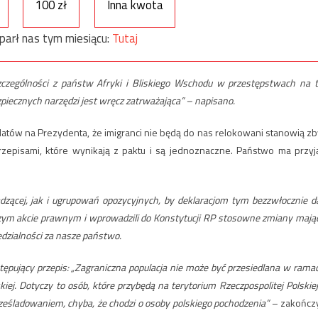
100 zł
Inna kwota
parł nas tym miesiącu:
Tutaj
zczególności z państw Afryki i Bliskiego Wschodu w przestępstwach na t
zpiecznych narzędzi jest wręcz zatrważająca” – napisano.
atów na Prezydenta, że imigranci nie będą do nas relokowani stanowią zb
rzepisami, które wynikają z paktu i są jednoznaczne. Państwo ma przyj
zącej, jak i ugrupowań opozycyjnych, by deklaracjom tym bezzwłocznie da
m akcie prawnym i wprowadzili do Konstytucji RP stosowne zmiany mają
edzialności za nasze państwo.
ępujący przepis: „Zagraniczna populacja nie może być przesiedlana w rama
kiej. Dotyczy to osób, które przybędą na terytorium Rzeczpospolitej Polskiej
eśladowaniem, chyba, że chodzi o osoby polskiego pochodzenia”
– zakończy