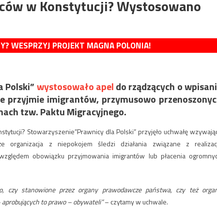
ców w Konstytucji? Wystosowano
MY? WESPRZYJ PROJEKT MAGNA POLONIA!
 Polski”
wystosowało apel
do rządzących o wpisan
 nie przyjmie imigrantów, przymusowo przenoszony
mach tzw. Paktu Migracyjnego.
ytucji? Stowarzyszenie”Prawnicy dla Polski” przyjęło uchwałę wzywają
e organizacja z niepokojem śledzi działania związane z realizac
 względem obowiązku przyjmowania imigrantów lub płacenia ogromny
o, czy stanowione przez organy prawodawcze państwa, czy też orga
– aprobujących to prawo – obywateli”
– czytamy w uchwale.