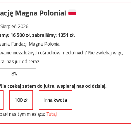
ację Magna Polonia!
Sierpień 2026
jemy:
16 500
zł, zebraliśmy:
1351
zł.
ania Fundacji Magna Polonia.
anie niezależnych ośrodków medialnych? Nie zwlekaj więc,
raj nas już od teraz.
8%
e czekaj zatem do jutra, wspieraj nas od dzisiaj.
100 zł
Inna kwota
parł nas tym miesiącu:
Tutaj