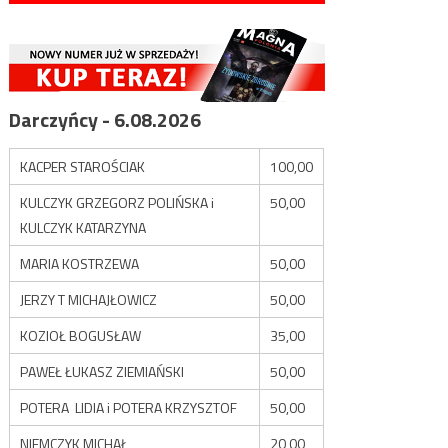
Darczyńcy - 6.08.2026
KACPER STAROŚCIAK
100,00
KULCZYK GRZEGORZ POLIŃSKA i
50,00
KULCZYK KATARZYNA
MARIA KOSTRZEWA
50,00
JERZY T MICHAJŁOWICZ
50,00
KOZIOŁ BOGUSŁAW
35,00
PAWEŁ ŁUKASZ ZIEMIAŃSKI
50,00
POTERA LIDIA i POTERA KRZYSZTOF
50,00
NIEMCZYK MICHAŁ
20,00