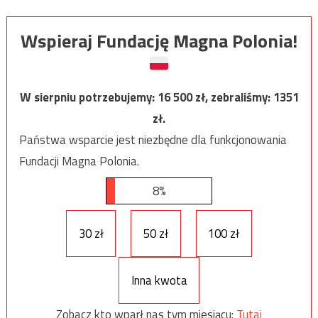
Wspieraj Fundację Magna Polonia!
W sierpniu potrzebujemy:
16 500
zł, zebraliśmy:
1351
zł.
Państwa wsparcie jest niezbędne dla funkcjonowania
Fundacji Magna Polonia.
8%
30 zł
50 zł
100 zł
Inna kwota
Zobacz kto wparł nas tym miesiącu:
Tutaj