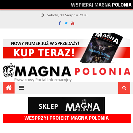
W
S
P
I
E
R
A
J
M
A
G
N
A
P
O
L
O
N
I
A
Sobota, 08 Sierpnia 2026
WESPRZYJ PROJEKT MAGNA POLONIA