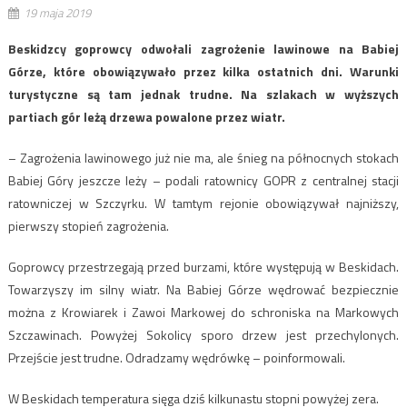
19 maja 2019
Beskidzcy goprowcy odwołali zagrożenie lawinowe na Babiej
Górze, które obowiązywało przez kilka ostatnich dni. Warunki
turystyczne są tam jednak trudne. Na szlakach w wyższych
partiach gór leżą drzewa powalone przez wiatr.
– Zagrożenia lawinowego już nie ma, ale śnieg na północnych stokach
Babiej Góry jeszcze leży – podali ratownicy GOPR z centralnej stacji
ratowniczej w Szczyrku. W tamtym rejonie obowiązywał najniższy,
pierwszy stopień zagrożenia.
Goprowcy przestrzegają przed burzami, które występują w Beskidach.
Towarzyszy im silny wiatr. Na Babiej Górze wędrować bezpiecznie
można z Krowiarek i Zawoi Markowej do schroniska na Markowych
Szczawinach. Powyżej Sokolicy sporo drzew jest przechylonych.
Przejście jest trudne. Odradzamy wędrówkę – poinformowali.
W Beskidach temperatura sięga dziś kilkunastu stopni powyżej zera.