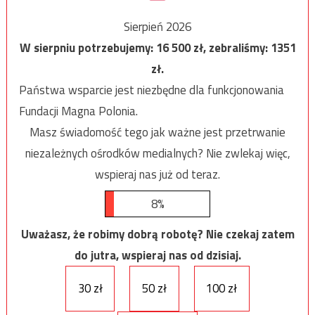
Sierpień 2026
W sierpniu potrzebujemy:
16 500
zł, zebraliśmy:
1351
zł.
Państwa wsparcie jest niezbędne dla funkcjonowania
Fundacji Magna Polonia.
Masz świadomość tego jak ważne jest przetrwanie
niezależnych ośrodków medialnych? Nie zwlekaj więc,
wspieraj nas już od teraz.
8%
Uważasz, że robimy dobrą robotę? Nie czekaj zatem
do jutra, wspieraj nas od dzisiaj.
30 zł
50 zł
100 zł