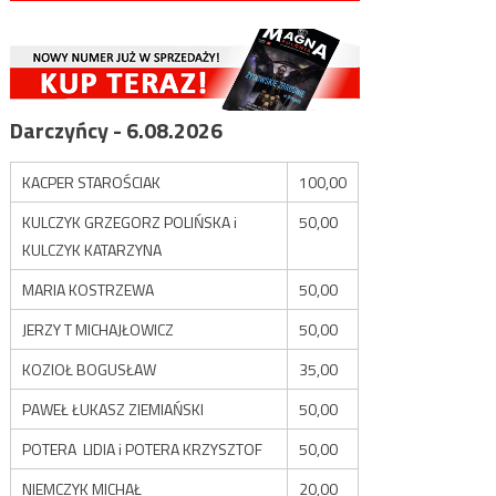
Darczyńcy - 6.08.2026
KACPER STAROŚCIAK
100,00
KULCZYK GRZEGORZ POLIŃSKA i
50,00
KULCZYK KATARZYNA
MARIA KOSTRZEWA
50,00
JERZY T MICHAJŁOWICZ
50,00
KOZIOŁ BOGUSŁAW
35,00
PAWEŁ ŁUKASZ ZIEMIAŃSKI
50,00
POTERA LIDIA i POTERA KRZYSZTOF
50,00
NIEMCZYK MICHAŁ
20,00