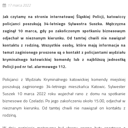
17 marca 2022
Jak czytamy na stronie internetowej Śląskiej Policji, katowiccy
policjanci poszukują 34-letniego Sylwestra Suszka. Mężczyzna
zaginął 10 marca, gdy po zakończonym spotkaniu biznesowym
odjechał w nieznanym kierunku. Od tamtej chwili nie nawiązał
kontaktu z rodziną. Wszystkie osoby, które mają informacje na
temat zaginionego proszone są o kontakt z policjantami wydziału
kryminalnego katowickiej komendy lub z najbliższą jednostką
Policji pod nr tel. alarmowego 112.
Policjanci z Wydziału Kryminalnego katowickiej komendy miejskiej
poszukują zaginionego 34-letniego mieszkańca Katowic. Sylwester
Suszek 10 marca 2022 roku wyjechał rano z domu na spotkanie
biznesowe do Czeladzi. Po jego zakończeniu około 15.00, odjechał w
nieznanym kierunku. Od tamtej chwili nie nawiązał on kontaktu z
rodziną.
W dniu zaginięcia mężczyzna był ubrany czarne buty sportowe z