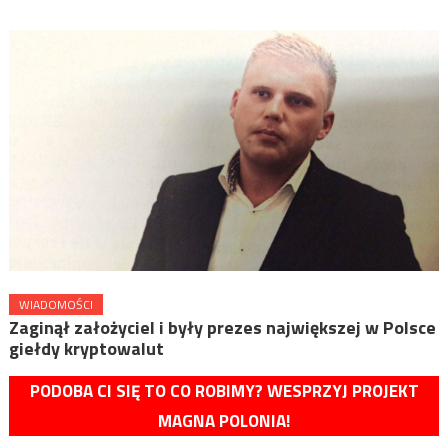
WIADOMOŚCI
Zaginął założyciel i były prezes największej w Polsce
giełdy kryptowalut
PODOBA CI SIĘ TO CO ROBIMY? WESPRZYJ PROJEKT
MAGNA POLONIA!