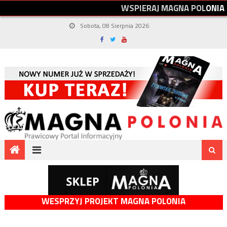
W
S
P
I
E
R
A
J
M
A
G
N
A
P
O
L
O
N
I
A
Sobota, 08 Sierpnia 2026
WESPRZYJ PROJEKT MAGNA POLONIA