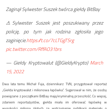
Zaginął Sylwester Suszek twórca giełdy BitBay
⚠Sylwester Suszek jest poszukiwany przez
policję, po tym jak rodzina zgłosiła jego
zaginięcie.
https://t.co/7cLTGgTSrg
pic.twitter.com/RffAO31brs
— Giełdy Kryptowalut (@GieldyKrypto)
March
15, 2022
Dwa lata temu Michał Fuja, dziennikarz TVN, przygotował reportaż
„Giełda kryptowalut i milionowa łapówka”. Sugerował w nim, że osoby
powiązane z początkami BitBay mają kryminalną przeszłość. Co więcej,
zdaniem reportażystów, giełda miała im oferować łapówkę w
wysokości miliona złotych za wstrzymanie publikacji materiału o