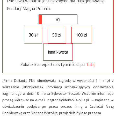
Państwa wsparcie jest niezbędne dla funkcjonowania
Fundacji Magna Polonia.
8%
30 zł
50 zł
100 zł
Inna kwota
Zobacz kto wparł nas tym miesiącu:
Tutaj
„Firma Deltaoils-Plus ufundowała nagrodę w wysokości 1 mln zł z
wskazanie jakichkolwiek informacji umożliwiających odnalezienie
zaginionego w dniu 10 marca Sylwester Suszek. Wszelkie informacje
proszę kierować na e-mail:
nagroda@deltaoils-plus.pl
” – napisano w
oświadczeniu podpisanym przez prezes firmy z Czeladzi Annę
Ponikiewską oraz Mariana Wszołka, przyjaciela byłego prezesa.