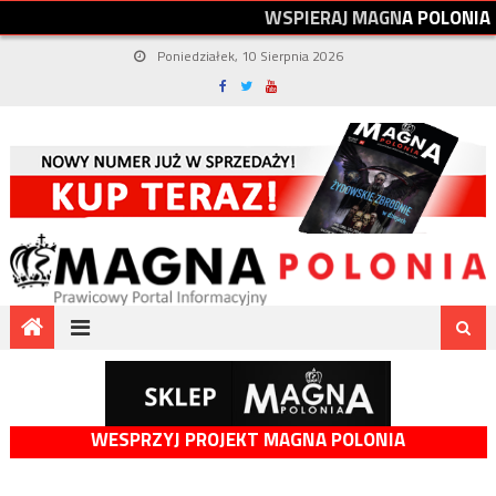
W
S
P
I
E
R
A
J
M
A
G
N
A
P
O
L
O
N
I
A
Poniedziałek, 10 Sierpnia 2026
WESPRZYJ PROJEKT MAGNA POLONIA