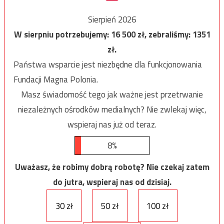
Sierpień 2026
W sierpniu potrzebujemy:
16 500
zł, zebraliśmy:
1351
zł.
Państwa wsparcie jest niezbędne dla funkcjonowania
Fundacji Magna Polonia.
Masz świadomość tego jak ważne jest przetrwanie
niezależnych ośrodków medialnych? Nie zwlekaj więc,
wspieraj nas już od teraz.
8%
Uważasz, że robimy dobrą robotę? Nie czekaj zatem
do jutra, wspieraj nas od dzisiaj.
30 zł
50 zł
100 zł