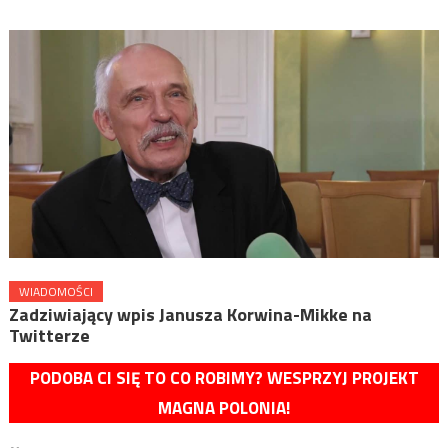
WIADOMOŚCI
Zadziwiający wpis Janusza Korwina-Mikke na
Twitterze
PODOBA CI SIĘ TO CO ROBIMY? WESPRZYJ PROJEKT
MAGNA POLONIA!