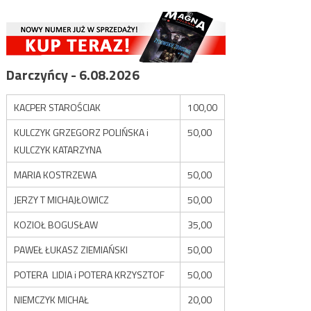
Darczyńcy - 6.08.2026
KACPER STAROŚCIAK
100,00
KULCZYK GRZEGORZ POLIŃSKA i
50,00
KULCZYK KATARZYNA
MARIA KOSTRZEWA
50,00
JERZY T MICHAJŁOWICZ
50,00
KOZIOŁ BOGUSŁAW
35,00
PAWEŁ ŁUKASZ ZIEMIAŃSKI
50,00
POTERA LIDIA i POTERA KRZYSZTOF
50,00
NIEMCZYK MICHAŁ
20,00