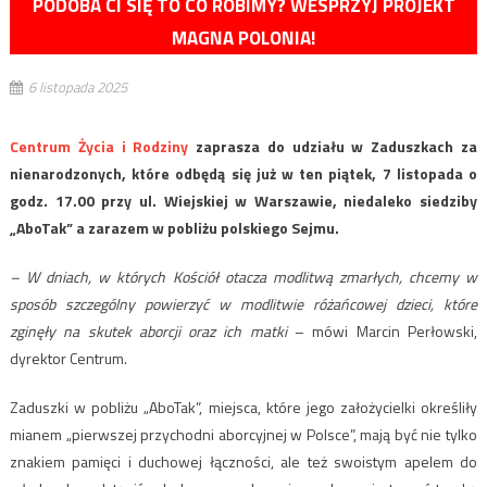
PODOBA CI SIĘ TO CO ROBIMY? WESPRZYJ PROJEKT
MAGNA POLONIA!
6 listopada 2025
Centrum Życia i Rodziny
zaprasza do udziału w Zaduszkach za
nienarodzonych, które odbędą się już w ten piątek, 7 listopada o
godz. 17.00 przy ul. Wiejskiej w Warszawie, niedaleko siedziby
„AboTak” a zarazem w pobliżu polskiego Sejmu.
– W dniach, w których Kościół otacza modlitwą zmarłych, chcemy w
sposób szczególny powierzyć w modlitwie różańcowej dzieci, które
zginęły na skutek aborcji oraz ich matki
– mówi Marcin Perłowski,
dyrektor Centrum.
Zaduszki w pobliżu „AboTak”, miejsca, które jego założycielki określiły
mianem „pierwszej przychodni aborcyjnej w Polsce”, mają być nie tylko
znakiem pamięci i duchowej łączności, ale też swoistym apelem do