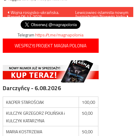
Nawigacja
Wojna rosyjsko-ukraińska.
Lewicowiec-islamista nowym
burmistrzem Nowego Jorku
Raport 06.11.2025
wpisu
Telegram
https://t.me/magnapolonia
WESPRZYJ PROJEKT MAGNA POLONIA
Darczyńcy - 6.08.2026
KACPER STAROŚCIAK
100,00
KULCZYK GRZEGORZ POLIŃSKA i
50,00
KULCZYK KATARZYNA
MARIA KOSTRZEWA
50,00