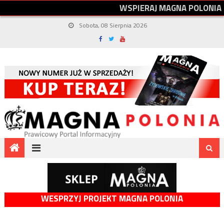
W
S
P
I
E
R
A
J
M
A
G
N
A
P
O
L
O
N
I
A
Sobota, 08 Sierpnia 2026
WESPRZYJ PROJEKT MAGNA POLONIA