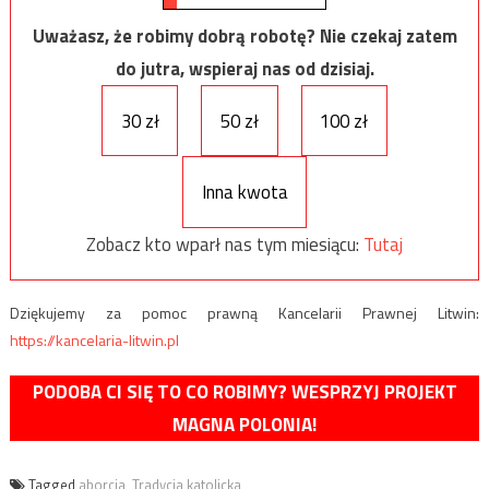
Uważasz, że robimy dobrą robotę? Nie czekaj zatem
do jutra, wspieraj nas od dzisiaj.
30 zł
50 zł
100 zł
Inna kwota
Zobacz kto wparł nas tym miesiącu:
Tutaj
Dziękujemy za pomoc prawną Kancelarii Prawnej Litwin:
https://kancelaria-litwin.pl
PODOBA CI SIĘ TO CO ROBIMY? WESPRZYJ PROJEKT
MAGNA POLONIA!
Tagged
aborcja
,
Tradycja katolicka