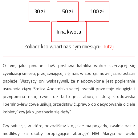
30 zł
50 zł
100 zł
Inna kwota
Zobacz kto wparł nas tym miesiącu:
Tutaj
O tym, jaka powinna byś postawa katolika wobec szerzącej się
cywilizacji śmierci, przejawiającej się m.in. w aborcji, mówili jasno ostatni
papieże. Wszyscy oni wskazywali, że niedozwolone jest popieranie
usuwania ciąży. Stolica Apostolska w tej kwestii pozostaje nieugięta i
przypomina nam, czym de facto jest aborcja, którą środowiska
liberalno-lewicowe usiłują przedstawić „prawo do decydowania o ciele
kobiety” czy jako „pozbycie się ciąży”.
Czy sytuacja, w której poznaliśmy kto, jakie ma poglądy, zwalnia nas z
modlitwy za osoby propagujące aborcję? NIE! Maryja w wielu