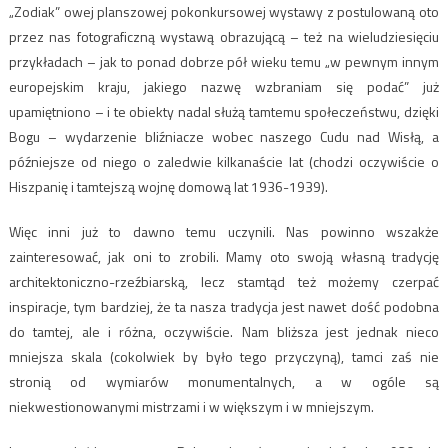
„Zodiak” owej planszowej pokonkursowej wystawy z postulowaną oto
przez nas fotograficzną wystawą obrazującą – też na wieludziesięciu
przykładach – jak to ponad dobrze pół wieku temu „w pewnym innym
europejskim kraju, jakiego nazwę wzbraniam się podać” już
upamiętniono – i te obiekty nadal służą tamtemu społeczeństwu, dzięki
Bogu – wydarzenie bliźniacze wobec naszego Cudu nad Wisłą, a
późniejsze od niego o zaledwie kilkanaście lat (chodzi oczywiście o
Hiszpanię i tamtejszą wojnę domową lat 1936-1939).
Więc inni już to dawno temu uczynili. Nas powinno wszakże
zainteresować, jak oni to zrobili. Mamy oto swoją własną tradycję
architektoniczno-rzeźbiarską, lecz stamtąd też możemy czerpać
inspiracje, tym bardziej, że ta nasza tradycja jest nawet dość podobna
do tamtej, ale i różna, oczywiście. Nam bliższa jest jednak nieco
mniejsza skala (cokolwiek by było tego przyczyną), tamci zaś nie
stronią od wymiarów monumentalnych, a w ogóle są
niekwestionowanymi mistrzami i w większym i w mniejszym.