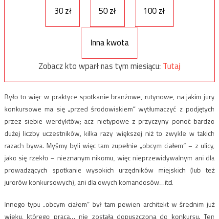
30 zł
50 zł
100 zł
Inna kwota
Zobacz kto wparł nas tym miesiącu:
Tutaj
Było to więc w praktyce spotkanie branżowe, rutynowe, na jakim jury
konkursowe ma się „przed środowiskiem” wytłumaczyć z podjętych
przez siebie werdyktów; acz nietypowe z przyczyny ponoć bardzo
dużej liczby uczestników, kilka razy większej niż to zwykle w takich
razach bywa. Myśmy byli więc tam zupełnie „obcym ciałem” – z ulicy,
jako się rzekło – nieznanym nikomu, więc nieprzewidywalnym ani dla
prowadzących spotkanie wysokich urzędników miejskich (lub też
jurorów konkursowych), ani dla owych komandosów…itd.
Innego typu „obcym ciałem” był tam pewien architekt w średnim już
wieku, którego praca… nie została dopuszczona do konkursu. Ten