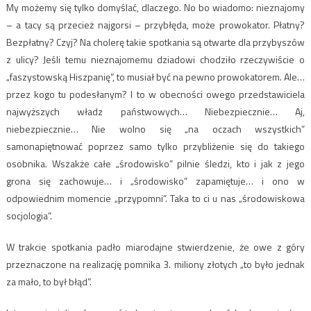
My możemy się tylko domyślać, dlaczego. No bo wiadomo: nieznajomy
– a tacy są przecież najgorsi – przybłęda, może prowokator. Płatny?
Bezpłatny? Czyj? Na cholerę takie spotkania są otwarte dla przybyszów
z ulicy? Jeśli temu nieznajomemu dziadowi chodziło rzeczywiście o
„faszystowską Hiszpanię”, to musiał być na pewno prowokatorem. Ale…
przez kogo tu podesłanym? I to w obecności owego przedstawiciela
najwyższych władz państwowych… Niebezpiecznie… Aj,
niebezpiecznie… Nie wolno się „na oczach wszystkich”
samonapiętnować poprzez samo tylko przybliżenie się do takiego
osobnika. Wszakże całe „środowisko” pilnie śledzi, kto i jak z jego
grona się zachowuje… i „środowisko” zapamiętuje… i ono w
odpowiednim momencie „przypomni”. Taka to ci u nas „środowiskowa
socjologia”.
W trakcie spotkania padło miarodajne stwierdzenie, że owe z góry
przeznaczone na realizację pomnika 3. miliony złotych „to było jednak
za mało, to był błąd”.