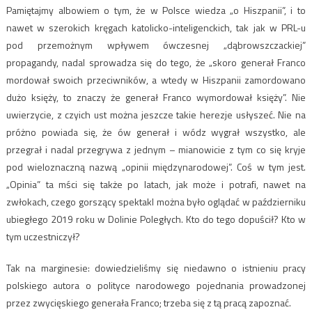
Pamiętajmy albowiem o tym, że w Polsce wiedza „o Hiszpanii”, i to
nawet w szerokich kręgach katolicko-inteligenckich, tak jak w PRL-u
pod przemożnym wpływem ówczesnej „dąbrowszczackiej”
propagandy, nadal sprowadza się do tego, że „skoro generał Franco
mordował swoich przeciwników, a wtedy w Hiszpanii zamordowano
dużo księży, to znaczy że generał Franco wymordował księży”. Nie
uwierzycie, z czyich ust można jeszcze takie herezje usłyszeć. Nie na
próżno powiada się, że ów generał i wódz wygrał wszystko, ale
przegrał i nadal przegrywa z jednym – mianowicie z tym co się kryje
pod wieloznaczną nazwą „opinii międzynarodowej”. Coś w tym jest.
„Opinia” ta mści się także po latach, jak może i potrafi, nawet na
zwłokach, czego gorszący spektakl można było oglądać w październiku
ubiegłego 2019 roku w Dolinie Poległych. Kto do tego dopuścił? Kto w
tym uczestniczył?
Tak na marginesie: dowiedzieliśmy się niedawno o istnieniu pracy
polskiego autora o polityce narodowego pojednania prowadzonej
przez zwycięskiego generała Franco; trzeba się z tą pracą zapoznać.