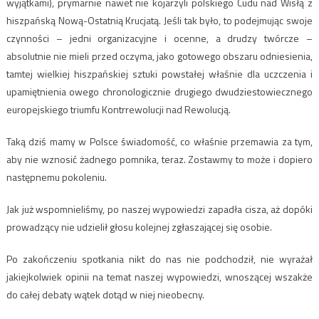
wyjątkami), prymarnie nawet nie kojarzyli polskiego Cudu nad Wisłą z
hiszpańską Nową-Ostatnią Krucjatą. Jeśli tak było, to podejmując swoje
czynności – jedni organizacyjne i ocenne, a drudzy twórcze –
absolutnie nie mieli przed oczyma, jako gotowego obszaru odniesienia,
tamtej wielkiej hiszpańskiej sztuki powstałej właśnie dla uczczenia i
upamiętnienia owego chronologicznie drugiego dwudziestowiecznego
europejskiego triumfu Kontrrewolucji nad Rewolucją.
Taką dziś mamy w Polsce świadomość, co właśnie przemawia za tym,
aby nie wznosić żadnego pomnika, teraz. Zostawmy to może i dopiero
następnemu pokoleniu.
Jak już wspomnieliśmy, po naszej wypowiedzi zapadła cisza, aż dopóki
prowadzący nie udzielił głosu kolejnej zgłaszającej się osobie.
Po zakończeniu spotkania nikt do nas nie podchodził, nie wyrażał
jakiejkolwiek opinii na temat naszej wypowiedzi, wnoszącej wszakże
do całej debaty wątek dotąd w niej nieobecny.