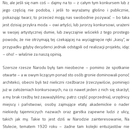
No, ale jeśli się nam coś – dajmy na to – z całym tym konkursem lub z
jego częścią nie podoba, i jeśli to wyrażamy głośno i publicznie,
pokazując twarz, to przecież mogą nas swobodnie pozywać – bo taka
jest dzisiaj przykra moda – owi artyści, lub jurorzy konkursowi, urażeni
w swojej artystycznej dumie, lub zwyczajnie wściekli z tego prostego
powodu, że nie otrzymają tej czekającej na wyciągnięcie ręki „kasy”, w
przypadku gdyby decydenci jednak odstąpili od realizacji projektu, idąc
– oho! – właśnie za naszą opinią.
Szersze rzesze Narodu były tam nieobecne – pomimo że spotkanie
otwarte – a w owym liczącym ponad sto osób gronie dominowali ponoć
architekci, obecni byli też nieliczni rzeźbiarze (rzeczywiście, pominięci
już w założeniach konkursowych, na co nawet jeden z nich się skarżył,
a my brak rzeźby też zauważyliśmy; patrz: część poprzednia), urzędnicy
miejscy i państwowi, osoby zajmujące etaty akademickie o nader
niekiedy tajemniczych nazwach oraz garstka zapewne ludzi z ulicy,
takich jak my. Takie to jest dziś w Narodzie zainteresowanie, Na
Stulecie, tematem 1920 roku – żadne tam kolejki entuzjastów nie