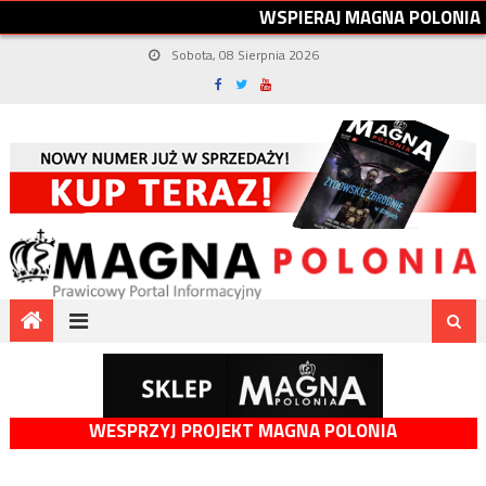
W
S
P
I
E
R
A
J
M
A
G
N
A
P
O
L
O
N
I
A
Sobota, 08 Sierpnia 2026
WESPRZYJ PROJEKT MAGNA POLONIA