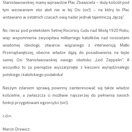
Stanisławowskiej, mamy wprawdzie Plac Zbawiciela – duży kościół pod
tym wezwaniem stoi atoli nie w tej Osi (sic!) – na który to Plac
wstawiano w ostatnich czasach ową nader jednak tajemniczą „tęczę”.
No i teraz pod pretekstem Setnej Rocznicy Cudu nad Wisłą 1920 Roku,
więc wspomnienia zwycięstwa militarnego katolików nad nosicielami
wiadomej ideologii, otwarcie wiązanego z interwencją Matki
Przenajświętszej, obecne władze dążą do posadowienia na tejże
samej Osi Stanisławowskiej owego obelisku „Led Zeppelin”. A
wszystko to za pieniądze wyszarpnięte z kieszeni wynędzniałego
polskiego i katolickiego podatnika!
Naszym zdaniem sprawą powinny zainteresować się także władze
kościelne, a zwłaszcza ci możliwie najszerzej do pełnienia swoich
funkcji przygotowani egzorcyści (sic!).
c.d.n.
Marcin Drewicz