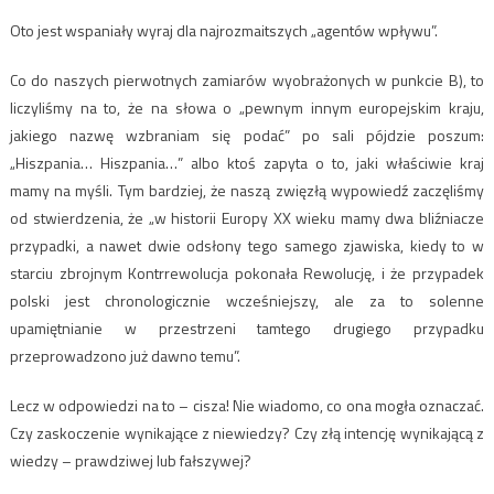
Oto jest wspaniały wyraj dla najrozmaitszych „agentów wpływu”.
Co do naszych pierwotnych zamiarów wyobrażonych w punkcie B), to
liczyliśmy na to, że na słowa o „pewnym innym europejskim kraju,
jakiego nazwę wzbraniam się podać” po sali pójdzie poszum:
„Hiszpania… Hiszpania…” albo ktoś zapyta o to, jaki właściwie kraj
mamy na myśli. Tym bardziej, że naszą zwięzłą wypowiedź zaczęliśmy
od stwierdzenia, że „w historii Europy XX wieku mamy dwa bliźniacze
przypadki, a nawet dwie odsłony tego samego zjawiska, kiedy to w
starciu zbrojnym Kontrrewolucja pokonała Rewolucję, i że przypadek
polski jest chronologicznie wcześniejszy, ale za to solenne
upamiętnianie w przestrzeni tamtego drugiego przypadku
przeprowadzono już dawno temu”.
Lecz w odpowiedzi na to – cisza! Nie wiadomo, co ona mogła oznaczać.
Czy zaskoczenie wynikające z niewiedzy? Czy złą intencję wynikającą z
wiedzy – prawdziwej lub fałszywej?