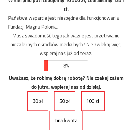
W sierpniu potrzebujemy:
16 500
zł, zebraliśmy:
1351
zł.
Państwa wsparcie jest niezbędne dla funkcjonowania
Fundacji Magna Polonia.
Masz świadomość tego jak ważne jest przetrwanie
niezależnych ośrodków medialnych? Nie zwlekaj więc,
wspieraj nas już od teraz.
8%
Uważasz, że robimy dobrą robotę? Nie czekaj zatem
do jutra, wspieraj nas od dzisiaj.
30 zł
50 zł
100 zł
Inna kwota