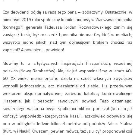
Czy decydenci pójdą za radą tego pana – zobaczymy. Ostatecznie, w
minionym 2019 roku społeczny komitet budowy w Warszawie pomnika
(konnego?) generała Tadeusza Jordan Rozwadowskiego zanim się
zawiązał, to się był rozszedł. I pomnika nie ma. Czy ktoś w mediach,
wszystko jedno jakich, nad tym dojmującym brakiem chociaż raz
zapłakał? A powinien… powinien!
Mówimy tu o artystycznych inspiracjach hiszpańskich, wcześniej
polskich (Nowy Rembertów). Ale, jak już wspominaliśmy, w latach 40-
60. XX wieku monumentalne dzieła na cześć własnych zwycięstw
wznosili jednocześnie, acz niezależnie od siebie, i z przeciwnym
wektorem aksjo-normatywnym, zarówno katoliccy kontrrewolucyjni
Hiszpanie, jak i bezbożni rewolucyjni sowieci. Tego ostatniego,
sowieckiego wątku na owym spotkaniu nikt nie poruszał (bo nam już
kończyć wypowiedź kategorycznie kazali), aczkolwiek odbywało się
ono w odległości ledwie kilkuset metrów od podnóży Pałacu Stalina
(Kultury i Nauki). Owszem, pewien mówca, też „z ulicy”, proponował coś