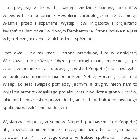
I to przyznajmy, że w tej samej dziedzinie budowy kościołów
wotywnych za pokonanie Rewolucji, chronologicznie rzecz biorąc
właśnie przed Hiszpanami, wystąpili owi inicjatorzy i projektanci
świątyń na Kamionku i w Nowym Rembertowie. Strona polska nie jest
w tym zbożnym dziele aż tak bardzo… spóźniona.
Lecz owa – by tak rzec – strona przeciwna, i to w dzisiejszej
Warszawie, nie próżnuje. Wyżej przemknęło nam, zupełnie „ni pri
cziom”, wspomnienie… rockowej grupy „Led Zeppelin”, i to – uwaga! –
w kontekście upamiętniania pomnikiem Setnej Rocznicy Cudu nad
Wisłą! Jaki jest związek pomiędzy jednym, a drugim, niech nam to
wyjaśnia autor zwycięskiego projektu oraz owo liczne grono jurorów,
jakie mu to zwycięstwo przyznało. Pytanie o to w trakcie omawianego
spotkania wszakże nie padło (sic!).
Wystarczy atoli poczytać sobie w Wikipedii pod hasłem „Led Zeppelin”,
aby powziąć domniemanie, że raczej nie mamy tu do czynienia ze
„słowem na P” – co sugerowano w trakcie spotkania – lecz ze