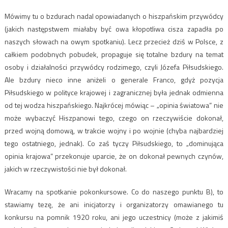
Mówimy tu o bzdurach nadal opowiadanych o hiszpańskim przywódcy
(jakich następstwem miałaby być owa kłopotliwa cisza zapadła po
naszych słowach na owym spotkaniu). Lecz przecież dziś w Polsce, z
całkiem podobnych pobudek, propaguje się totalne bzdury na temat
osoby i działalności przywódcy rodzimego, czyli Józefa Piłsudskiego.
Ale bzdury nieco inne aniżeli o generale Franco, gdyż pozycja
Piłsudskiego w polityce krajowej i zagranicznej była jednak odmienna
od tej wodza hiszpańskiego. Najkrócej mówiąc – „opinia światowa” nie
może wybaczyć Hiszpanowi tego, czego on rzeczywiście dokonał,
przed wojną domową, w trakcie wojny i po wojnie (chyba najbardziej
tego ostatniego, jednak). Co zaś tyczy Piłsudskiego, to „dominująca
opinia krajowa” przekonuje uparcie, że on dokonał pewnych czynów,
jakich w rzeczywistości nie był dokonał.
Wracamy na spotkanie pokonkursowe. Co do naszego punktu B), to
stawiamy tezę, że ani inicjatorzy i organizatorzy omawianego tu
konkursu na pomnik 1920 roku, ani jego uczestnicy (może z jakimiś