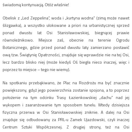
świadomą kontynuacją. Otóż właśnie!
Obelisk z „Led Zeppelina”, woda i „kurtyna wodna” (zimą może nawet
ślizgawka), a wszystko ulokowane a priori na urbanistycznej sprzed
ponad dwustu lat Osi Stanisławowskiej, biegnącej prawie
równoleżnikowo. Miejsce zaś, obecnie na terenie Ogrodu
Botanicznego, gdzie przed ponad dwustu laty zamierzano postawić
ową tzw. Świątynię Opatrzności, znajduje się wprawdzie nie na tej Osi,
lecz bardzo blisko niej (może kiedyś Oś biegła nieco inaczej, więc i
poprzez to miejsce – tego nie wiemy).
Na spotkaniu przebąkiwano, że Plac na Rozdrożu ma być znacznie
powiększony, gdyż jego powierzchnia zostanie spojona, a to poprzez
położenie na tym odcinku Trasy Łazienkowskiej „dachu” nad jej
wykopem i zaaranżowanie tym sposobem tunelu. Wtedy dzisiejsza
fizyczna przerwa w Osi Stanisławowskiej zniknie. A dalej na Osi
znajduje się odbudowany za PRL-u Zamek Ujazdowski, czyli inaczej
Centrum Sztuki Współczesnej. Z drugiej strony, też na Osi