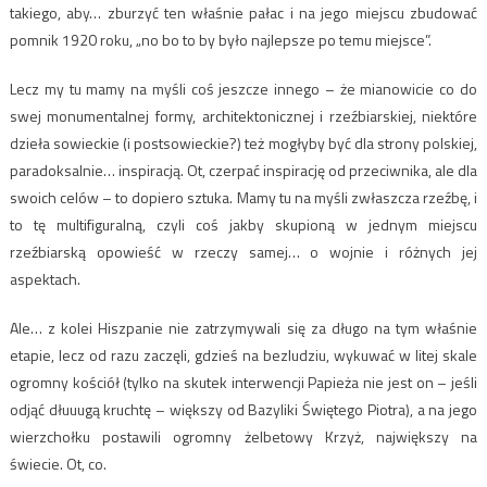
takiego, aby… zburzyć ten właśnie pałac i na jego miejscu zbudować
pomnik 1920 roku, „no bo to by było najlepsze po temu miejsce”.
Lecz my tu mamy na myśli coś jeszcze innego – że mianowicie co do
swej monumentalnej formy, architektonicznej i rzeźbiarskiej, niektóre
dzieła sowieckie (i postsowieckie?) też mogłyby być dla strony polskiej,
paradoksalnie… inspiracją. Ot, czerpać inspirację od przeciwnika, ale dla
swoich celów – to dopiero sztuka. Mamy tu na myśli zwłaszcza rzeźbę, i
to tę multifiguralną, czyli coś jakby skupioną w jednym miejscu
rzeźbiarską opowieść w rzeczy samej… o wojnie i różnych jej
aspektach.
Ale… z kolei Hiszpanie nie zatrzymywali się za długo na tym właśnie
etapie, lecz od razu zaczęli, gdzieś na bezludziu, wykuwać w litej skale
ogromny kościół (tylko na skutek interwencji Papieża nie jest on – jeśli
odjąć dłuuugą kruchtę – większy od Bazyliki Świętego Piotra), a na jego
wierzchołku postawili ogromny żelbetowy Krzyż, największy na
świecie. Ot, co.