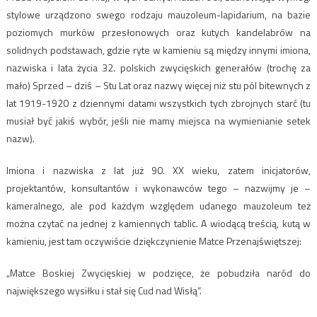
stylowe urządzono swego rodzaju mauzoleum-lapidarium, na bazie
poziomych murków przesłonowych oraz kutych kandelabrów na
solidnych podstawach, gdzie ryte w kamieniu są między innymi imiona,
nazwiska i lata życia 32. polskich zwycięskich generałów (trochę za
mało) Sprzed – dziś – Stu Lat oraz nazwy więcej niż stu pól bitewnych z
lat 1919-1920 z dziennymi datami wszystkich tych zbrojnych starć (tu
musiał być jakiś wybór, jeśli nie mamy miejsca na wymienianie setek
nazw).
Imiona i nazwiska z lat już 90. XX wieku, zatem inicjatorów,
projektantów, konsultantów i wykonawców tego – nazwijmy je –
kameralnego, ale pod każdym względem udanego mauzoleum też
można czytać na jednej z kamiennych tablic. A wiodącą treścią, kutą w
kamieniu, jest tam oczywiście dziękczynienie Matce Przenajświętszej:
„Matce Boskiej Zwycięskiej w podzięce, że pobudziła naród do
największego wysiłku i stał się Cud nad Wisłą”.