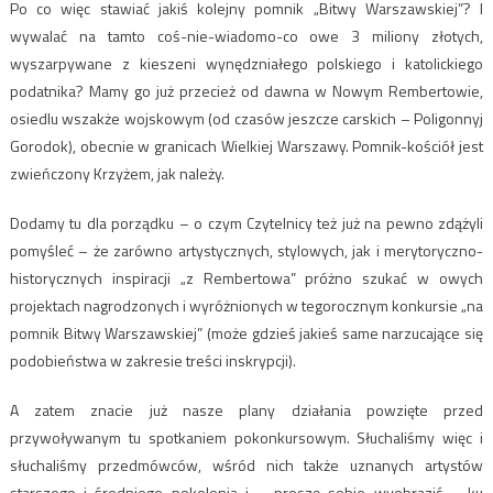
Po co więc stawiać jakiś kolejny pomnik „Bitwy Warszawskiej”? I
wywalać na tamto coś-nie-wiadomo-co owe 3 miliony złotych,
wyszarpywane z kieszeni wynędzniałego polskiego i katolickiego
podatnika? Mamy go już przecież od dawna w Nowym Rembertowie,
osiedlu wszakże wojskowym (od czasów jeszcze carskich – Poligonnyj
Gorodok), obecnie w granicach Wielkiej Warszawy. Pomnik-kościół jest
zwieńczony Krzyżem, jak należy.
Dodamy tu dla porządku – o czym Czytelnicy też już na pewno zdążyli
pomyśleć – że zarówno artystycznych, stylowych, jak i merytoryczno-
historycznych inspiracji „z Rembertowa” próżno szukać w owych
projektach nagrodzonych i wyróżnionych w tegorocznym konkursie „na
pomnik Bitwy Warszawskiej” (może gdzieś jakieś same narzucające się
podobieństwa w zakresie treści inskrypcji).
A zatem znacie już nasze plany działania powzięte przed
przywoływanym tu spotkaniem pokonkursowym. Słuchaliśmy więc i
słuchaliśmy przedmówców, wśród nich także uznanych artystów
starszego i średniego pokolenia i – proszę sobie wyobrazić – ku