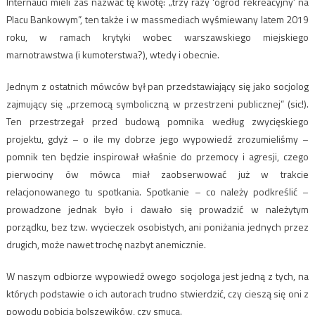
Internauci mieli zaś nazwać tę kwotę: „trzy razy 'ogród rekreacyjny’ na
Placu Bankowym”, ten także i w massmediach wyśmiewany latem 2019
roku, w ramach krytyki wobec warszawskiego miejskiego
marnotrawstwa (i kumoterstwa?), wtedy i obecnie.
Jednym z ostatnich mówców był pan przedstawiający się jako socjolog
zajmujący się „przemocą symboliczną w przestrzeni publicznej” (sic!).
Ten przestrzegał przed budową pomnika według zwycięskiego
projektu, gdyż – o ile my dobrze jego wypowiedź zrozumieliśmy –
pomnik ten będzie inspirował właśnie do przemocy i agresji, czego
pierwociny ów mówca miał zaobserwować już w trakcie
relacjonowanego tu spotkania. Spotkanie – co należy podkreślić –
prowadzone jednak było i dawało się prowadzić w należytym
porządku, bez tzw. wycieczek osobistych, ani poniżania jednych przez
drugich, może nawet trochę nazbyt anemicznie.
W naszym odbiorze wypowiedź owego socjologa jest jedną z tych, na
których podstawie o ich autorach trudno stwierdzić, czy cieszą się oni z
powodu pobicia bolszewików, czy smucą.