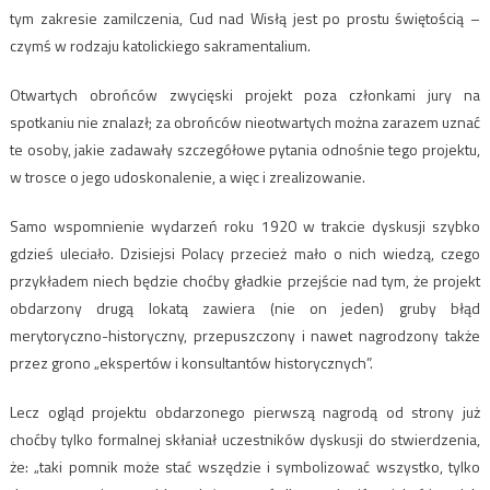
tym zakresie zamilczenia, Cud nad Wisłą jest po prostu świętością –
czymś w rodzaju katolickiego sakramentalium.
Otwartych obrońców zwycięski projekt poza członkami jury na
spotkaniu nie znalazł; za obrońców nieotwartych można zarazem uznać
te osoby, jakie zadawały szczegółowe pytania odnośnie tego projektu,
w trosce o jego udoskonalenie, a więc i zrealizowanie.
Samo wspomnienie wydarzeń roku 1920 w trakcie dyskusji szybko
gdzieś uleciało. Dzisiejsi Polacy przecież mało o nich wiedzą, czego
przykładem niech będzie choćby gładkie przejście nad tym, że projekt
obdarzony drugą lokatą zawiera (nie on jeden) gruby błąd
merytoryczno-historyczny, przepuszczony i nawet nagrodzony także
przez grono „ekspertów i konsultantów historycznych”.
Lecz ogląd projektu obdarzonego pierwszą nagrodą od strony już
choćby tylko formalnej skłaniał uczestników dyskusji do stwierdzenia,
że: „taki pomnik może stać wszędzie i symbolizować wszystko, tylko