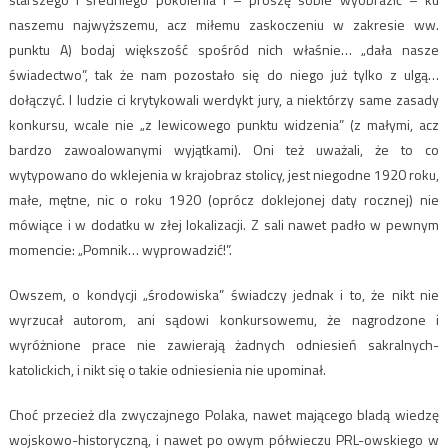
naszemu najwyższemu, acz miłemu zaskoczeniu w zakresie ww.
punktu A) bodaj większość spośród nich właśnie… „dała nasze
świadectwo”, tak że nam pozostało się do niego już tylko z ulgą…
dołączyć. I ludzie ci krytykowali werdykt jury, a niektórzy same zasady
konkursu, wcale nie „z lewicowego punktu widzenia” (z małymi, acz
bardzo zawoalowanymi wyjątkami). Oni też uważali, że to co
wytypowano do wklejenia w krajobraz stolicy, jest niegodne 1920 roku,
małe, mętne, nic o roku 1920 (oprócz doklejonej daty rocznej) nie
mówiące i w dodatku w złej lokalizacji. Z sali nawet padło w pewnym
momencie: „Pomnik… wyprowadzić!”.
Owszem, o kondycji „środowiska” świadczy jednak i to, że nikt nie
wyrzucał autorom, ani sądowi konkursowemu, że nagrodzone i
wyróżnione prace nie zawierają żadnych odniesień sakralnych-
katolickich, i nikt się o takie odniesienia nie upominał.
Choć przecież dla zwyczajnego Polaka, nawet mającego bladą wiedzę
wojskowo-historyczną, i nawet po owym półwieczu PRL-owskiego w