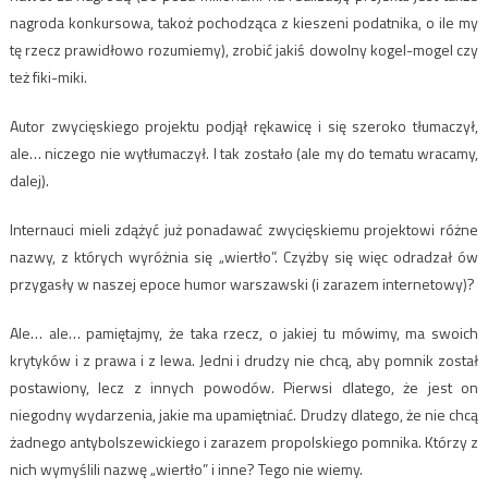
nagroda konkursowa, takoż pochodząca z kieszeni podatnika, o ile my
tę rzecz prawidłowo rozumiemy), zrobić jakiś dowolny kogel-mogel czy
też fiki-miki.
Autor zwycięskiego projektu podjął rękawicę i się szeroko tłumaczył,
ale… niczego nie wytłumaczył. I tak zostało (ale my do tematu wracamy,
dalej).
Internauci mieli zdążyć już ponadawać zwycięskiemu projektowi różne
nazwy, z których wyróżnia się „wiertło”. Czyżby się więc odradzał ów
przygasły w naszej epoce humor warszawski (i zarazem internetowy)?
Ale… ale… pamiętajmy, że taka rzecz, o jakiej tu mówimy, ma swoich
krytyków i z prawa i z lewa. Jedni i drudzy nie chcą, aby pomnik został
postawiony, lecz z innych powodów. Pierwsi dlatego, że jest on
niegodny wydarzenia, jakie ma upamiętniać. Drudzy dlatego, że nie chcą
żadnego antybolszewickiego i zarazem propolskiego pomnika. Którzy z
nich wymyślili nazwę „wiertło” i inne? Tego nie wiemy.