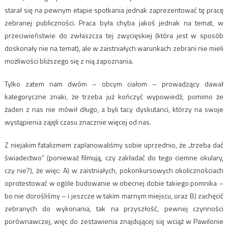
starał się na pewnym etapie spotkania jednak zaprezentować tę pracę
zebranej publiczności. Praca była chyba jakoś jednak na temat, w
przeciwieństwie do zwłaszcza tej zwycięskiej (która jest w sposób
doskonały nie na temat), ale w zaistniałych warunkach zebrani nie mieli
możliwości bliższego się z nią zapoznania.
Tylko zatem nam dwóm – obcym ciałom – prowadzący dawał
kategoryczne znaki, że trzeba już kończyć wypowiedź, pomimo że
żaden z nas nie mówił długo, a byli tacy dyskutanci, którzy na swoje
wystąpienia zajęli czasu znacznie więcej od nas.
Z niejakim fatalizmem zaplanowaliśmy sobie uprzednio, że „trzeba dać
świadectwo” (ponieważ filmują, czy zakładać do tego ciemne okulary,
czy nie?), że więc: A) w zaistniałych, pokonkursowych okolicznościach
oprotestować w ogóle budowanie w obecnej dobie takiego pomnika –
bo nie dorośliśmy – i jeszcze w takim marnym miejscu, oraz B) zachęcić
zebranych do wykonania, tak na przyszłość, pewnej czynności
porównawczej, więc do zestawienia znajdującej się wciąż w Pawilonie