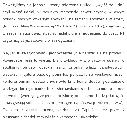
Odważyliśmy się jednak – szary człeczyna z ulicy – „wyjść do ludzi”,
czyli wziąć udział, w pewnym momencie nawet czynny, w owym
pokonkursowym otwartym spotkaniu na temat wznoszenia w stolicy
„Pomnika Bitwy Warszawskiej 1920 Roku” (3 marca 2020 r.); i będziemy
tu rzecz relacjonować stosując nadal pluralis modestiae, do czego PT
Czytelnicy są już zapewne przyzwyczajeni.
Ale, jak tu relacjonować i jednocześnie „nie narazić się na proces”?
Powiedzcie, jeśli to wiecie. Dla przykładu – z przyczyny udziału w
spotkaniu bardzo wysokiej rangi członka władz państwowych,
wszakże inicjatora budowy pomnika, po pawilonie wystawienniczo-
konferencyjnym rozstawionych było kilku komandosów-gwardzistów
w eleganckich garniturkach, ze słuchawkami w uchu i kaburą pod połą
marynarki (wierzymy, że jednak polskich; bo ostatnio chodzą słuchy, że
u nas grasują sobie także uzbrojeni agenci „państwa położonego w…”).
Owszem, regulamin, rutyna, służba… za Papieżem też przecież
nieustannie chodzili tacy właśnie komandosi-gwardziści.