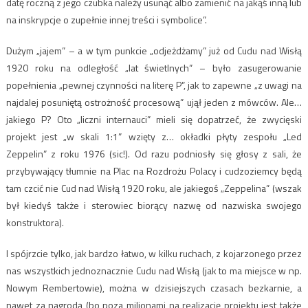
datę roczną z jego czubka należy usunąć albo zamienić na jakąś inną lub
na inskrypcje o zupełnie innej treści i symbolice”.
Dużym „jajem” – a w tym punkcie „odjeżdżamy” już od Cudu nad Wisłą
1920 roku na odległość „lat świetlnych” – było zasugerowanie
popełnienia „pewnej czynności na literę P”, jak to zapewne „z uwagi na
najdalej posuniętą ostrożność procesową” ujął jeden z mówców. Ale…
jakiego P? Oto „liczni internauci” mieli się dopatrzeć, że zwycięski
projekt jest „w skali 1:1” wzięty z… okładki płyty zespołu „Led
Zeppelin” z roku 1976 (sic!). Od razu podniosły się głosy z sali, że
przybywający tłumnie na Plac na Rozdrożu Polacy i cudzoziemcy będą
tam czcić nie Cud nad Wisłą 1920 roku, ale jakiegoś „Zeppelina” (wszak
był kiedyś także i sterowiec biorący nazwę od nazwiska swojego
konstruktora).
I spójrzcie tylko, jak bardzo łatwo, w kilku ruchach, z kojarzonego przez
nas wszystkich jednoznacznie Cudu nad Wisłą (jak to ma miejsce w np.
Nowym Rembertowie), można w dzisiejszych czasach bezkarnie, a
nawet za nagrodą (bo poza milionami na realizację projektu jest także