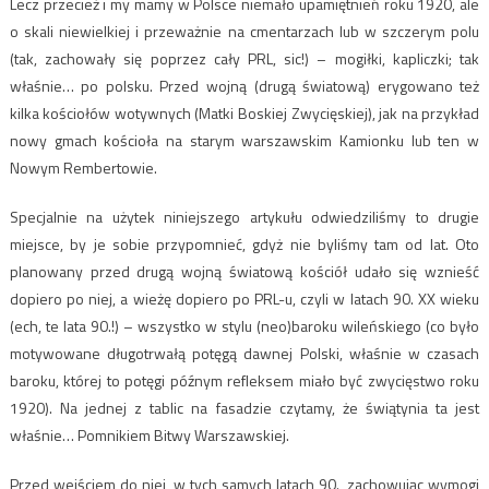
Lecz przecież i my mamy w Polsce niemało upamiętnień roku 1920, ale
o skali niewielkiej i przeważnie na cmentarzach lub w szczerym polu
(tak, zachowały się poprzez cały PRL, sic!) – mogiłki, kapliczki; tak
właśnie… po polsku. Przed wojną (drugą światową) erygowano też
kilka kościołów wotywnych (Matki Boskiej Zwycięskiej), jak na przykład
nowy gmach kościoła na starym warszawskim Kamionku lub ten w
Nowym Rembertowie.
Specjalnie na użytek niniejszego artykułu odwiedziliśmy to drugie
miejsce, by je sobie przypomnieć, gdyż nie byliśmy tam od lat. Oto
planowany przed drugą wojną światową kościół udało się wznieść
dopiero po niej, a wieżę dopiero po PRL-u, czyli w latach 90. XX wieku
(ech, te lata 90.!) – wszystko w stylu (neo)baroku wileńskiego (co było
motywowane długotrwałą potęgą dawnej Polski, właśnie w czasach
baroku, której to potęgi późnym refleksem miało być zwycięstwo roku
1920). Na jednej z tablic na fasadzie czytamy, że świątynia ta jest
właśnie… Pomnikiem Bitwy Warszawskiej.
Przed wejściem do niej, w tych samych latach 90., zachowując wymogi