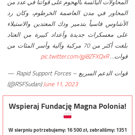
المحاولات اليائسة بالهجوم على قواتنا في عدد من
المحاور في مدن العاصمة الخرطوم، وكان رد
الأشاوس قاسياً بتدمير ودك المعتدين والاستيلاء
على معسكرات جديدة وأعداد كبيرة من العتاد
بلغت أكثر من 70 مركبة وآلية وأسر المئات من
pic.twitter.com/gji8ZFXQxR
قوات…
— Rapid Support Forces – قوات الدعم السريع
(@RSFSudan)
June 11, 2023
Wspieraj Fundację Magna Polonia!
W sierpniu potrzebujemy:
16 500
zł, zebraliśmy:
1351