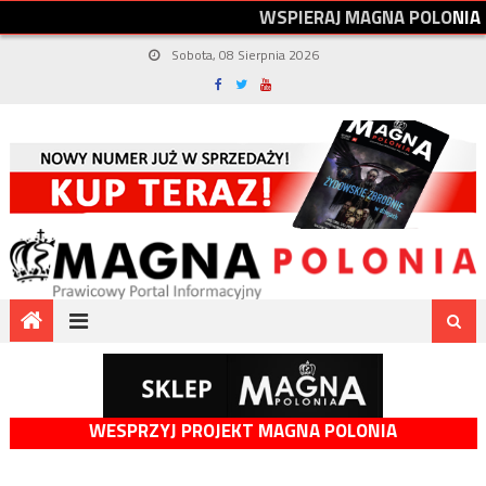
W
S
P
I
E
R
A
J
M
A
G
N
A
P
O
L
O
N
I
A
Sobota, 08 Sierpnia 2026
WESPRZYJ PROJEKT MAGNA POLONIA