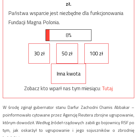
zł.
Państwa wsparcie jest niezbędne dla funkcjonowania
Fundacji Magna Polonia.
8%
30 zł
50 zł
100 zł
Inna kwota
Zobacz kto wparł nas tym miesiącu:
Tutaj
W środę zginął gubernator stanu Darfur Zachodni Chamis Abbakar –
poinformowało cytowane przez Agencję Reutera zbrojne ugrupowanie,
którym dowodził. Według źródeł rządowych zabili go bojownicy RSF po
tym, jak oskarżył to ugrupowanie i jego sojuszników o zbrodnię